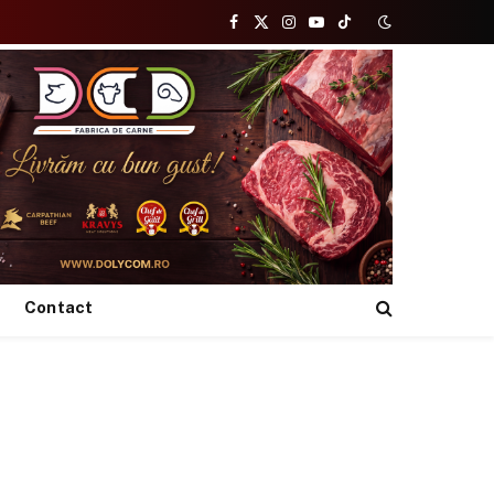
Facebook
X
Instagram
YouTube
TikTok
(Twitter)
Contact