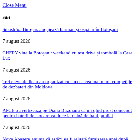
Close Menu
Stiri
Smash’pa Burgers angajează barman și ospătar în Botoșani
7 august 2026
CHERY vine la Botoșani: weekend cu test drive și tombolă la Casa
Lux
7 august 2026
Trei eleve de liceu au organizat cu succes cea mai mare competiție
de dezbateri din Moldova
7 august 2026
APCE o avertizează pe Diana Buzoianu că un ghid prost conceput
pentru baterii de stocare va duce la risipă de bani publici
7 august 2026
Nova Apaserv anunță că astăzi va fi reluată furnizarea apei după