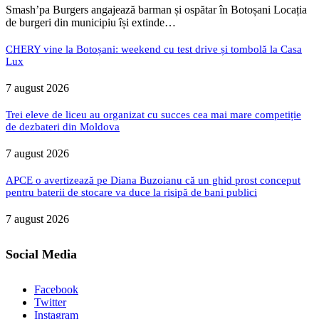
Smash’pa Burgers angajează barman și ospătar în Botoșani Locația
de burgeri din municipiu își extinde…
CHERY vine la Botoșani: weekend cu test drive și tombolă la Casa
Lux
7 august 2026
Trei eleve de liceu au organizat cu succes cea mai mare competiție
de dezbateri din Moldova
7 august 2026
APCE o avertizează pe Diana Buzoianu că un ghid prost conceput
pentru baterii de stocare va duce la risipă de bani publici
7 august 2026
Social Media
Facebook
Twitter
Instagram