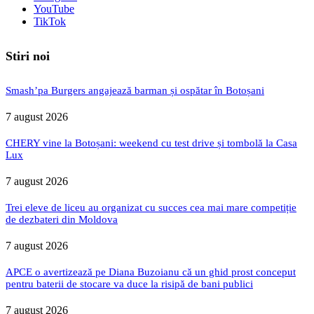
YouTube
TikTok
Stiri noi
Smash’pa Burgers angajează barman și ospătar în Botoșani
7 august 2026
CHERY vine la Botoșani: weekend cu test drive și tombolă la Casa
Lux
7 august 2026
Trei eleve de liceu au organizat cu succes cea mai mare competiție
de dezbateri din Moldova
7 august 2026
APCE o avertizează pe Diana Buzoianu că un ghid prost conceput
pentru baterii de stocare va duce la risipă de bani publici
7 august 2026