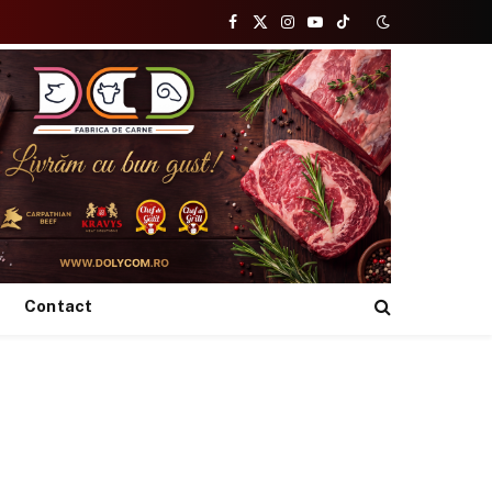
Facebook
X
Instagram
YouTube
TikTok
(Twitter)
Contact