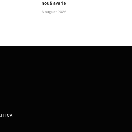
nouă avarie
6 august 2026
LITICA