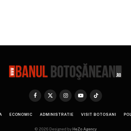
Facebook
X
Instagram
YouTube
TikTok
(Twitter)
A
ECONOMIC
ADMINISTRATIE
VISIT BOTOSANI
PO
© 2026 Designed by
HeZo Agency