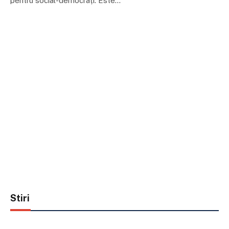
pentru social-democrați. Este…
Stiri