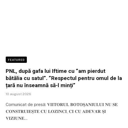
FEATURED
PNL, după gafa lui Iftime cu ”am pierdut
bătălia cu satul”. ”Respectul pentru omul de la
țară nu înseamnă să-l minți”
10 august 2026
Comunicat de presă: 𝐕𝐈𝐈𝐓𝐎𝐑𝐔𝐋 𝐁𝐎𝐓𝐎𝐒̦𝐀𝐍𝐈𝐔𝐋𝐔𝐈 𝐍𝐔 𝐒𝐄
𝐂𝐎𝐍𝐒𝐓𝐑𝐔𝐈𝐄𝐒̦𝐓𝐄 𝐂𝐔 𝐋𝐎𝐙𝐈𝐍𝐂𝐈, 𝐂𝐈 𝐂𝐔 𝐀𝐃𝐄𝐕𝐀̆𝐑 𝐒̦𝐈
𝐕𝐈𝐙𝐈𝐔𝐍𝐄…