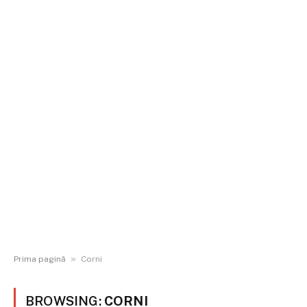
»
Prima pagină
Corni
BROWSING:
CORNI