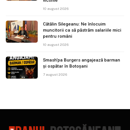
victime”
10 august 2026
Cătălin Silegeanu: Ne înlocuim
muncitorii ca să păstrăm salariile mici
pentru români
10 august 2026
Smash’pa Burgers angajează barman
și ospătar în Botoșani
7 august 2026