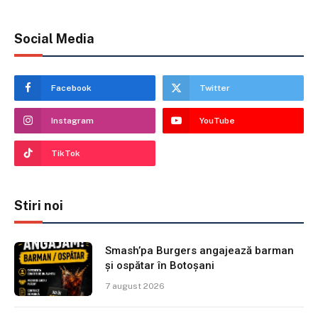
Social Media
Facebook
Twitter
Instagram
YouTube
TikTok
Stiri noi
Smash’pa Burgers angajează barman
și ospătar în Botoșani
7 august 2026