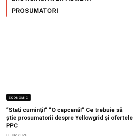
PROSUMATORI
ECONOMIC
”Stați cuminți!” ”O capcană!” Ce trebuie să
știe prosumatorii despre Yellowgrid și ofertele
PPC
8 iulie 2026