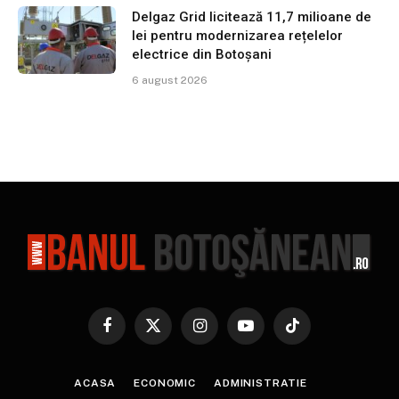
Delgaz Grid licitează 11,7 milioane de
lei pentru modernizarea rețelelor
electrice din Botoșani
6 august 2026
Facebook
X
Instagram
YouTube
TikTok
(Twitter)
ACASA
ECONOMIC
ADMINISTRATIE