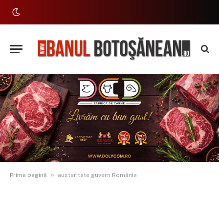
»
Prima pagină
austeritate guvern România