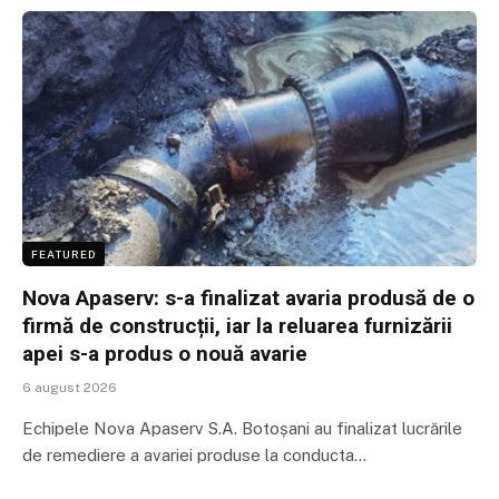
FEATURED
Nova Apaserv: s-a finalizat avaria produsă de o
firmă de construcții, iar la reluarea furnizării
apei s-a produs o nouă avarie
6 august 2026
Echipele Nova Apaserv S.A. Botoșani au finalizat lucrările
de remediere a avariei produse la conducta…