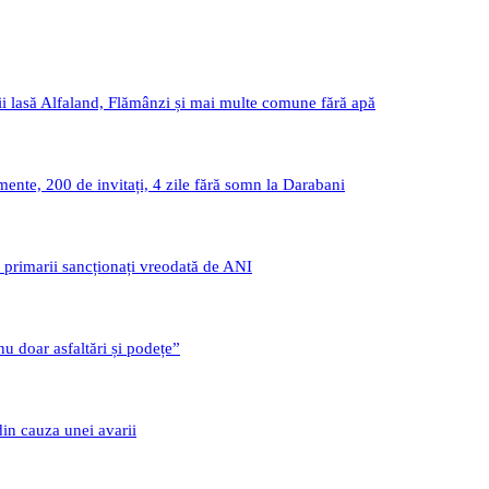
i lasă Alfaland, Flămânzi și mai multe comune fără apă
nte, 200 de invitați, 4 zile fără somn la Darabani
i primarii sancționați vreodată de ANI
u doar asfaltări și podețe”
din cauza unei avarii