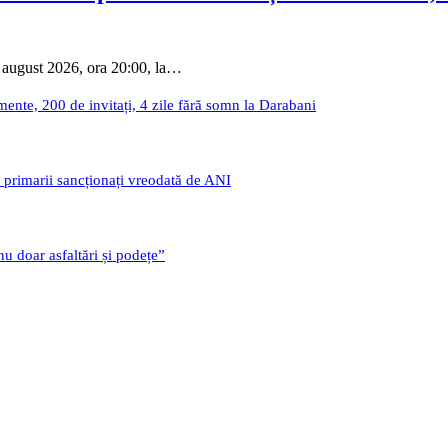
 august 2026, ora 20:00, la…
nte, 200 de invitați, 4 zile fără somn la Darabani
i primarii sancționați vreodată de ANI
u doar asfaltări și podețe”