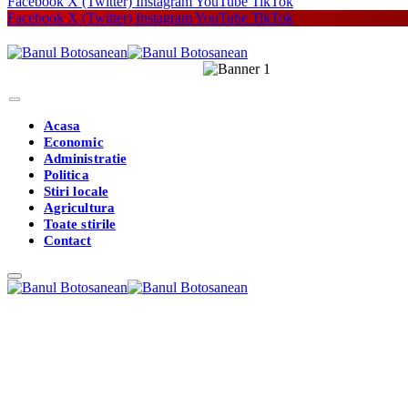
Facebook
X (Twitter)
Instagram
YouTube
TikTok
Facebook
X (Twitter)
Instagram
YouTube
TikTok
Acasa
Economic
Administratie
Politica
Stiri locale
Agricultura
Toate stirile
Contact