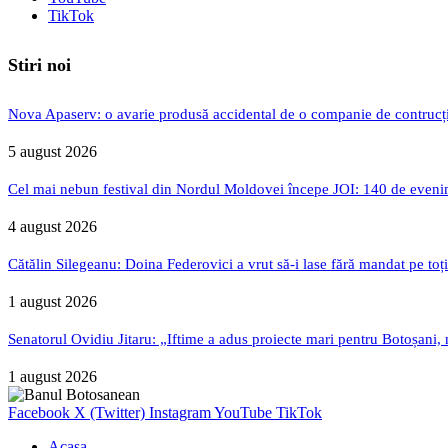
TikTok
Stiri noi
Nova Apaserv: o avarie produsă accidental de o companie de contrucți
5 august 2026
Cel mai nebun festival din Nordul Moldovei începe JOI: 140 de evenime
4 august 2026
Cătălin Silegeanu: Doina Federovici a vrut să-i lase fără mandat pe toț
1 august 2026
Senatorul Ovidiu Jitaru: „Iftime a adus proiecte mari pentru Botoșani, n
1 august 2026
Facebook
X (Twitter)
Instagram
YouTube
TikTok
Acasa