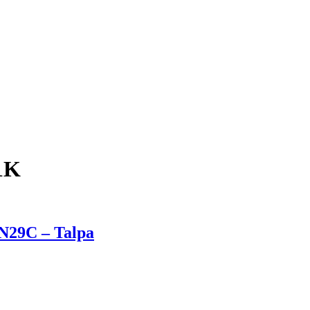
91K
DN29C – Talpa