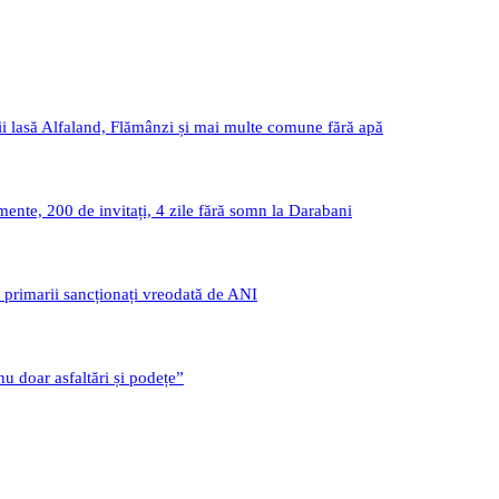
i lasă Alfaland, Flămânzi și mai multe comune fără apă
nte, 200 de invitați, 4 zile fără somn la Darabani
i primarii sancționați vreodată de ANI
u doar asfaltări și podețe”