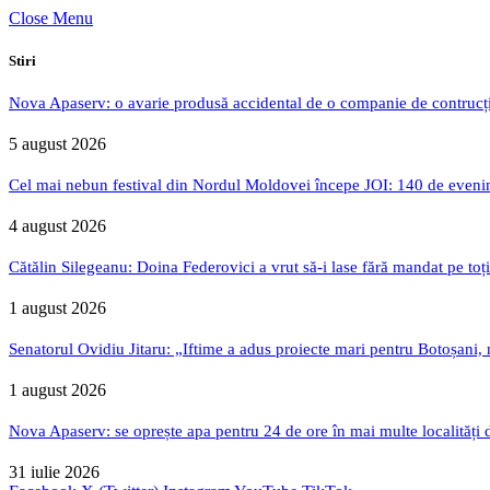
Close Menu
Stiri
Nova Apaserv: o avarie produsă accidental de o companie de contrucți
5 august 2026
Cel mai nebun festival din Nordul Moldovei începe JOI: 140 de evenime
4 august 2026
Cătălin Silegeanu: Doina Federovici a vrut să-i lase fără mandat pe toț
1 august 2026
Senatorul Ovidiu Jitaru: „Iftime a adus proiecte mari pentru Botoșani, n
1 august 2026
Nova Apaserv: se oprește apa pentru 24 de ore în mai multe localități 
31 iulie 2026