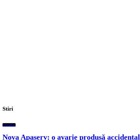
Stiri
Featured
Nova Apaserv: o avarie produsă accidental