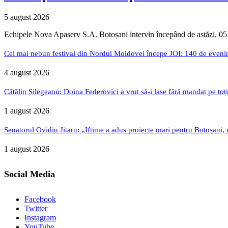
5 august 2026
Echipele Nova Apaserv S.A. Botoșani intervin începând de astăzi, 05
Cel mai nebun festival din Nordul Moldovei începe JOI: 140 de evenime
4 august 2026
Cătălin Silegeanu: Doina Federovici a vrut să-i lase fără mandat pe toț
1 august 2026
Senatorul Ovidiu Jitaru: „Iftime a adus proiecte mari pentru Botoșani, n
1 august 2026
Social Media
Facebook
Twitter
Instagram
YouTube