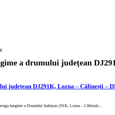
1K
ungime a drumului județean DJ2
lui județean DJ291K, Lozna – Călinești – 
 întreaga lungime a Drumului Județean 291K, Lozna – Călinești…