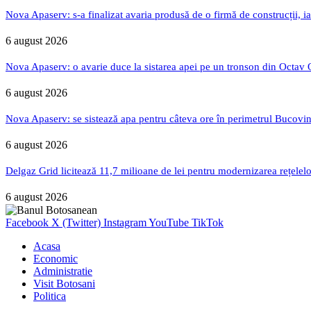
Nova Apaserv: s-a finalizat avaria produsă de o firmă de construcții, ia
6 august 2026
Nova Apaserv: o avarie duce la sistarea apei pe un tronson din Octav
6 august 2026
Nova Apaserv: se sistează apa pentru câteva ore în perimetrul Bucovin
6 august 2026
Delgaz Grid licitează 11,7 milioane de lei pentru modernizarea rețelelo
6 august 2026
Facebook
X (Twitter)
Instagram
YouTube
TikTok
Acasa
Economic
Administratie
Visit Botosani
Politica