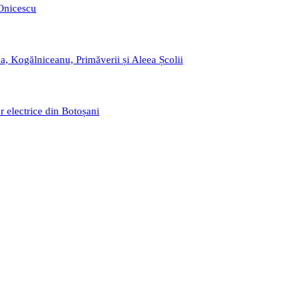
 Onicescu
a, Kogălniceanu, Primăverii și Aleea Școlii
r electrice din Botoșani