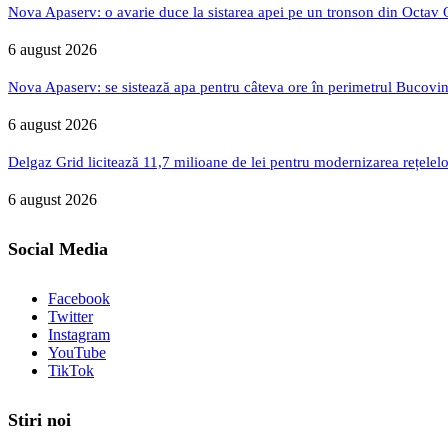
Nova Apaserv: o avarie duce la sistarea apei pe un tronson din Octav
6 august 2026
Nova Apaserv: se sistează apa pentru câteva ore în perimetrul Bucovin
6 august 2026
Delgaz Grid licitează 11,7 milioane de lei pentru modernizarea rețelelo
6 august 2026
Social Media
Facebook
Twitter
Instagram
YouTube
TikTok
Stiri noi