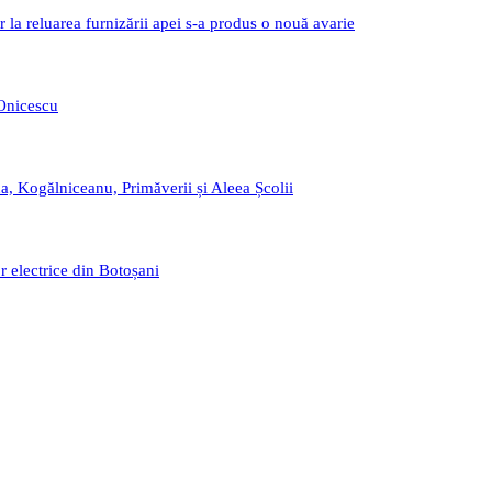
r la reluarea furnizării apei s-a produs o nouă avarie
 Onicescu
a, Kogălniceanu, Primăverii și Aleea Școlii
r electrice din Botoșani