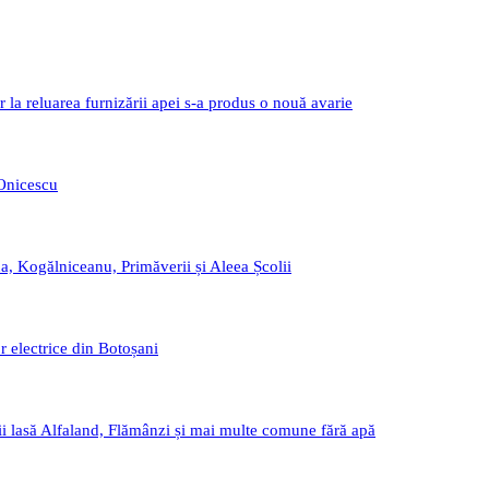
r la reluarea furnizării apei s-a produs o nouă avarie
 Onicescu
a, Kogălniceanu, Primăverii și Aleea Școlii
r electrice din Botoșani
i lasă Alfaland, Flămânzi și mai multe comune fără apă