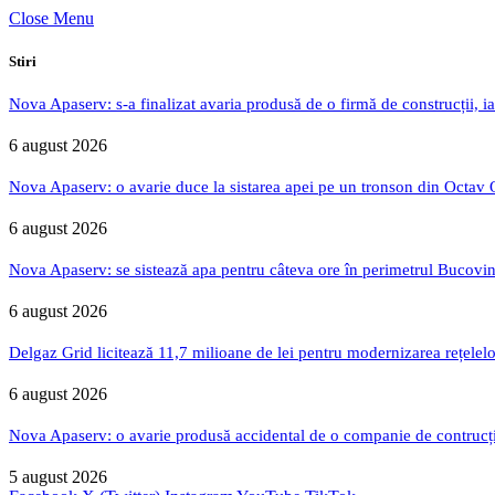
Close Menu
Stiri
Nova Apaserv: s-a finalizat avaria produsă de o firmă de construcții, ia
6 august 2026
Nova Apaserv: o avarie duce la sistarea apei pe un tronson din Octav
6 august 2026
Nova Apaserv: se sistează apa pentru câteva ore în perimetrul Bucovin
6 august 2026
Delgaz Grid licitează 11,7 milioane de lei pentru modernizarea rețelelo
6 august 2026
Nova Apaserv: o avarie produsă accidental de o companie de contrucți
5 august 2026