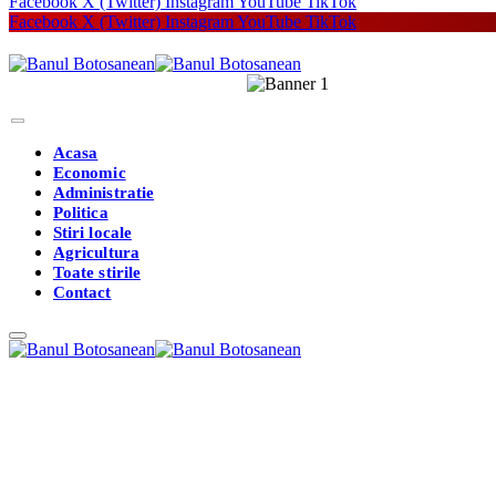
Facebook
X (Twitter)
Instagram
YouTube
TikTok
Facebook
X (Twitter)
Instagram
YouTube
TikTok
Acasa
Economic
Administratie
Politica
Stiri locale
Agricultura
Toate stirile
Contact