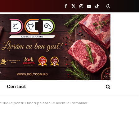
Facebook
X
Instagram
YouTube
TikTok
(Twitter)
Contact
liticile pentru tineri pe care le avem în România!”