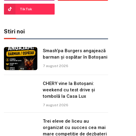
TikTok
Stiri noi
Smash’pa Burgers angajează
barman și ospătar în Botoșani
7 august 2026
CHERY vine la Botoșani:
weekend cu test drive și
tombolă la Casa Lux
7 august 2026
Trei eleve de liceu au
organizat cu succes cea mai
mare competiție de dezbateri