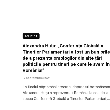
POLITICA
Alexandra Huțu: „Conferința Globală a
Tinerilor Parlamentari a fost un bun prile
de a prezenta omologilor din alte țări
politicile pentru tineri pe care le avem în
România!”
17 septembrie 2024
La finalul săptămânii trecute, deputatul botoșănean
Alexandra Huțu a reprezentat România la cea de-a
zecea Conferință Globală a Tinerilor Parlamentari,…