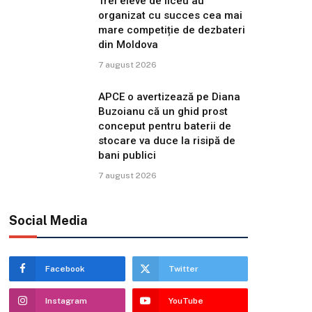
Trei eleve de liceu au
organizat cu succes cea mai
mare competiție de dezbateri
din Moldova
7 august 2026
APCE o avertizează pe Diana
Buzoianu că un ghid prost
conceput pentru baterii de
stocare va duce la risipă de
bani publici
7 august 2026
Social Media
Facebook
Twitter
Instagram
YouTube