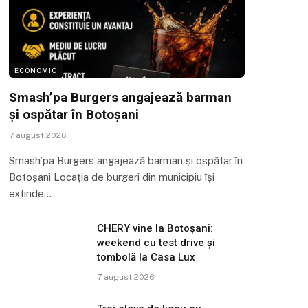
ECONOMIC
Smash’pa Burgers angajează barman
și ospătar în Botoșani
7 august 2026
Smash’pa Burgers angajează barman și ospătar în
Botoșani Locația de burgeri din municipiu își
extinde…
CHERY vine la Botoșani:
weekend cu test drive și
tombolă la Casa Lux
7 august 2026