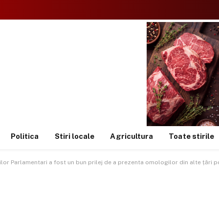
Politica
Stiri locale
Agricultura
Toate stirile
or Parlamentari a fost un bun prilej de a prezenta omologilor din alte țări po