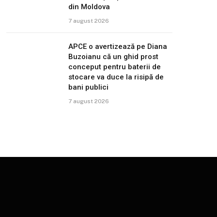
din Moldova
7 august 2026
APCE o avertizează pe Diana
Buzoianu că un ghid prost
conceput pentru baterii de
stocare va duce la risipă de
bani publici
7 august 2026