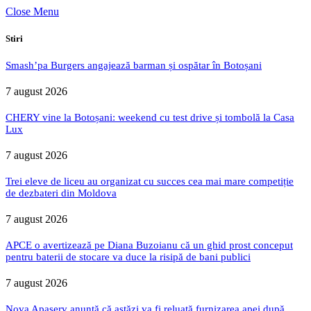
Close Menu
Stiri
Smash’pa Burgers angajează barman și ospătar în Botoșani
7 august 2026
CHERY vine la Botoșani: weekend cu test drive și tombolă la Casa
Lux
7 august 2026
Trei eleve de liceu au organizat cu succes cea mai mare competiție
de dezbateri din Moldova
7 august 2026
APCE o avertizează pe Diana Buzoianu că un ghid prost conceput
pentru baterii de stocare va duce la risipă de bani publici
7 august 2026
Nova Apaserv anunță că astăzi va fi reluată furnizarea apei după