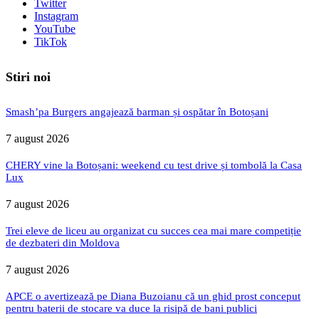
Twitter
Instagram
YouTube
TikTok
Stiri noi
Smash’pa Burgers angajează barman și ospătar în Botoșani
7 august 2026
CHERY vine la Botoșani: weekend cu test drive și tombolă la Casa
Lux
7 august 2026
Trei eleve de liceu au organizat cu succes cea mai mare competiție
de dezbateri din Moldova
7 august 2026
APCE o avertizează pe Diana Buzoianu că un ghid prost conceput
pentru baterii de stocare va duce la risipă de bani publici