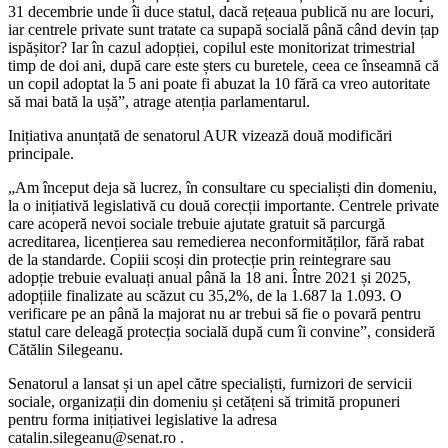
31 decembrie unde îi duce statul, dacă rețeaua publică nu are locuri,
iar centrele private sunt tratate ca supapă socială până când devin țap
ispășitor? Iar în cazul adopției, copilul este monitorizat trimestrial
timp de doi ani, după care este șters cu buretele, ceea ce înseamnă că
un copil adoptat la 5 ani poate fi abuzat la 10 fără ca vreo autoritate
să mai bată la ușă”, atrage atenția parlamentarul.
Inițiativa anunțată de senatorul AUR vizează două modificări
principale.
„Am început deja să lucrez, în consultare cu specialiști din domeniu,
la o inițiativă legislativă cu două corecții importante. Centrele private
care acoperă nevoi sociale trebuie ajutate gratuit să parcurgă
acreditarea, licențierea sau remedierea neconformităților, fără rabat
de la standarde. Copiii scoși din protecție prin reintegrare sau
adopție trebuie evaluați anual până la 18 ani. Între 2021 și 2025,
adopțiile finalizate au scăzut cu 35,2%, de la 1.687 la 1.093. O
verificare pe an până la majorat nu ar trebui să fie o povară pentru
statul care deleagă protecția socială după cum îi convine”, consideră
Cătălin Silegeanu.
Senatorul a lansat și un apel către specialiști, furnizori de servicii
sociale, organizații din domeniu și cetățeni să trimită propuneri
pentru forma inițiativei legislative la adresa
catalin.silegeanu@senat.ro .