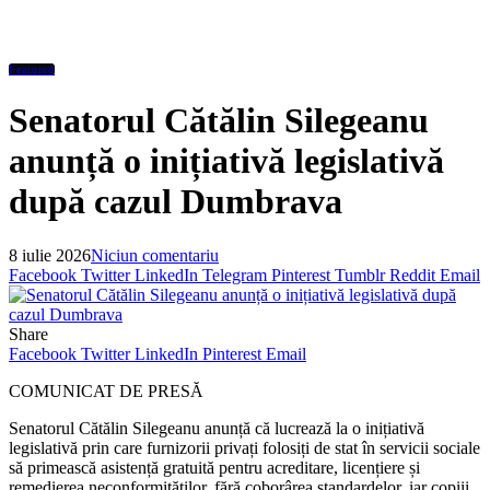
Featured
Senatorul Cătălin Silegeanu
anunță o inițiativă legislativă
după cazul Dumbrava
8 iulie 2026
Niciun comentariu
Facebook
Twitter
LinkedIn
Telegram
Pinterest
Tumblr
Reddit
Email
Share
Facebook
Twitter
LinkedIn
Pinterest
Email
COMUNICAT DE PRESĂ
Senatorul Cătălin Silegeanu anunță că lucrează la o inițiativă
legislativă prin care furnizorii privați folosiți de stat în servicii sociale
să primească asistență gratuită pentru acreditare, licențiere și
remedierea neconformităților, fără coborârea standardelor, iar copiii