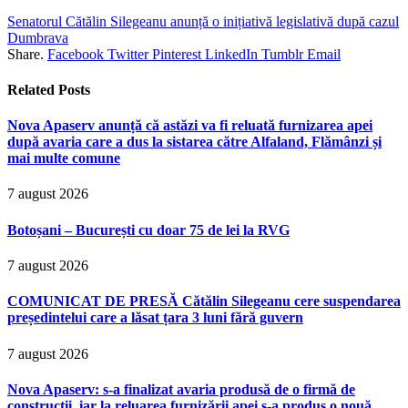
Senatorul Cătălin Silegeanu anunță o inițiativă legislativă după cazul
Dumbrava
Share.
Facebook
Twitter
Pinterest
LinkedIn
Tumblr
Email
Related
Posts
Nova Apaserv anunță că astăzi va fi reluată furnizarea apei
după avaria care a dus la sistarea către Alfaland, Flămânzi și
mai multe comune
7 august 2026
Botoșani – București cu doar 75 de lei la RVG
7 august 2026
COMUNICAT DE PRESĂ Cătălin Silegeanu cere suspendarea
președintelui care a lăsat țara 3 luni fără guvern
7 august 2026
Nova Apaserv: s-a finalizat avaria produsă de o firmă de
construcții, iar la reluarea furnizării apei s-a produs o nouă