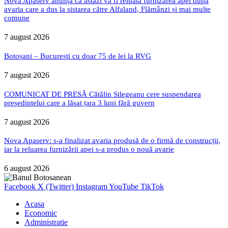
Nova Apaserv anunță că astăzi va fi reluată furnizarea apei după
avaria care a dus la sistarea către Alfaland, Flămânzi și mai multe
comune
7 august 2026
Botoșani – București cu doar 75 de lei la RVG
7 august 2026
COMUNICAT DE PRESĂ Cătălin Silegeanu cere suspendarea
președintelui care a lăsat țara 3 luni fără guvern
7 august 2026
Nova Apaserv: s-a finalizat avaria produsă de o firmă de construcții,
iar la reluarea furnizării apei s-a produs o nouă avarie
6 august 2026
Facebook
X (Twitter)
Instagram
YouTube
TikTok
Acasa
Economic
Administratie