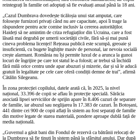
reintegrați în familie ori adoptați să fie evaluați anual până la 18 ani.
„Cazul Dumbrava dovedește ticăloșia unui stat amputat, care
folosește furnizori privați când nu are capacitate, apoi îi trage la
răspundere pentru acte comise inclusiv la cererea autorităților.
Haideți să ne amintim de criza refugiaților din Ucraina, care a fost
lăsată mai degrabă pe umerii societății civile, fără să-și mai pună
cineva problema licenței! Rețeaua publică este scumpă, greoaie și
insuficientă, cu bugete înghițite masiv de personal, iar nevoia socială
crește alarmant. România nu își permite luxul de a arunca la gunoi
locuri de îngrijire pe care tot statul le-a folosit; ar trebui să închidă
fără milă orice centru unde apar abuzuri și mizerie, dar și să le aducă
gratuit în legalitate pe cele care oferă condiții demne de trai”, afirmă
Cătălin Silegeanu.
În zona protecției copilului, datele arată că, în 2025, la nivel
național, 33.396 de copii se aflau în protecție specială. Sărăcia
asociată lipsei serviciilor de sprijin apare în 8.406 cazuri de separare
de familie, iar abuzul sau neglijarea în 17.383 de cazuri. În Botoșani,
441 dintre cei 900 de copii aflați în sistem au fost separați de familie
din motive legate de starea materială, pondere aproape dublă față de
media națională.
„Guvernul a găsit bani din Fondul de rezervă ca bătrânii relocați de
la Dumbrava să fie ținuți în sistem până la sfârșitul anului. Dar după