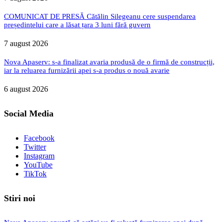
COMUNICAT DE PRESĂ Cătălin Silegeanu cere suspendarea
președintelui care a lăsat țara 3 luni fără guvern
7 august 2026
Nova Apaserv: s-a finalizat avaria produsă de o firmă de construcții,
iar la reluarea furnizării apei s-a produs o nouă avarie
6 august 2026
Social Media
Facebook
Twitter
Instagram
YouTube
TikTok
Stiri noi