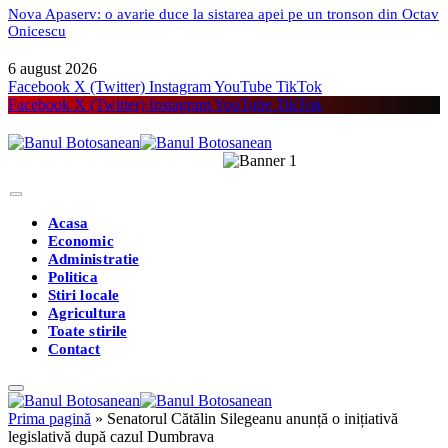
Nova Apaserv: o avarie duce la sistarea apei pe un tronson din Octav
Onicescu
6 august 2026
Facebook
X (Twitter)
Instagram
YouTube
TikTok
Facebook
X (Twitter)
Instagram
YouTube
TikTok
Acasa
Economic
Administratie
Politica
Stiri locale
Agricultura
Toate stirile
Contact
Prima pagină
»
Senatorul Cătălin Silegeanu anunță o inițiativă
legislativă după cazul Dumbrava