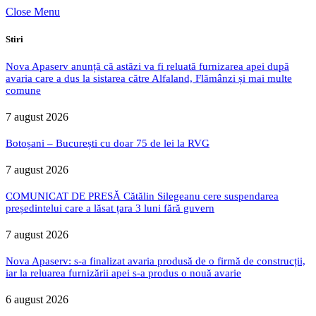
Close Menu
Stiri
Nova Apaserv anunță că astăzi va fi reluată furnizarea apei după
avaria care a dus la sistarea către Alfaland, Flămânzi și mai multe
comune
7 august 2026
Botoșani – București cu doar 75 de lei la RVG
7 august 2026
COMUNICAT DE PRESĂ Cătălin Silegeanu cere suspendarea
președintelui care a lăsat țara 3 luni fără guvern
7 august 2026
Nova Apaserv: s-a finalizat avaria produsă de o firmă de construcții,
iar la reluarea furnizării apei s-a produs o nouă avarie
6 august 2026