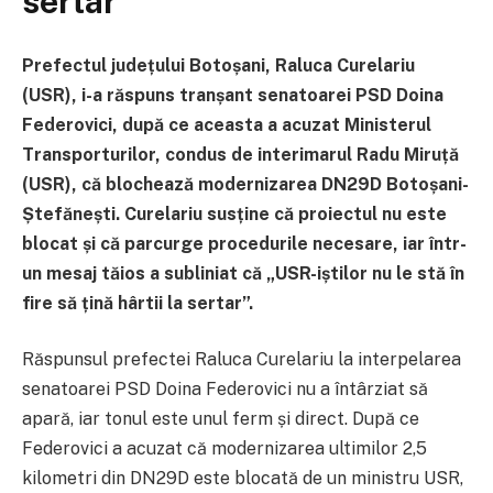
sertar”
Prefectul județului Botoșani, Raluca Curelariu
(USR), i-a răspuns tranșant senatoarei PSD Doina
Federovici, după ce aceasta a acuzat Ministerul
Transporturilor, condus de interimarul Radu Miruță
(USR), că blochează modernizarea DN29D Botoșani-
Ștefănești. Curelariu susține că proiectul nu este
blocat și că parcurge procedurile necesare, iar într-
un mesaj tăios a subliniat că „USR-iștilor nu le stă în
fire să țină hârtii la sertar”.
Răspunsul prefectei Raluca Curelariu la interpelarea
senatoarei PSD Doina Federovici nu a întârziat să
apară, iar tonul este unul ferm și direct. După ce
Federovici a acuzat că modernizarea ultimilor 2,5
kilometri din DN29D este blocată de un ministru USR,