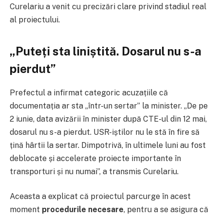
Curelariu a venit cu precizări clare privind stadiul real
al proiectului.
„Puteți sta liniștită. Dosarul nu s-a
pierdut”
Prefectul a infirmat categoric acuzațiile că
documentația ar sta „într-un sertar” la minister. „De pe
2 iunie, data avizării în minister după CTE-ul din 12 mai,
dosarul nu s-a pierdut. USR-iștilor nu le stă în fire să
țină hârtii la sertar. Dimpotrivă, în ultimele luni au fost
deblocate și accelerate proiecte importante în
transporturi și nu numai”, a transmis Curelariu.
Aceasta a explicat că proiectul parcurge în acest
moment
procedurile necesare
, pentru a se asigura că