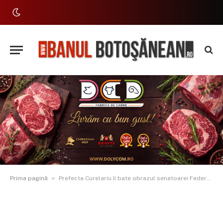
»
Prima pagină
Prefecta Curelariu îi bate obrazul senatoarei Federovici: ”Să nu ne mai trezim în situația în care un spital finalizat rămâne nerecepționat timp de șase ani”