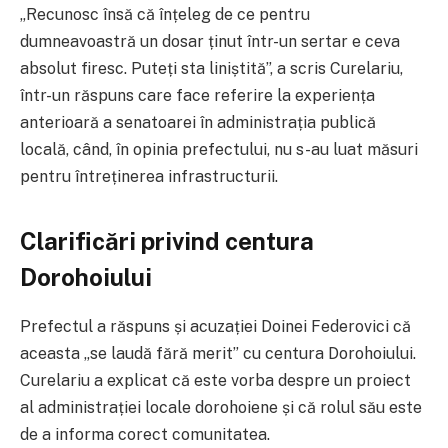
„Recunosc însă că înțeleg de ce pentru
dumneavoastră un dosar ținut într-un sertar e ceva
absolut firesc. Puteți sta liniștită”, a scris Curelariu,
într-un răspuns care face referire la experiența
anterioară a senatoarei în administrația publică
locală, când, în opinia prefectului, nu s-au luat măsuri
pentru întreținerea infrastructurii.
Clarificări privind centura
Dorohoiului
Prefectul a răspuns și acuzației Doinei Federovici că
aceasta „se laudă fără merit” cu centura Dorohoiului.
Curelariu a explicat că este vorba despre un proiect
al administrației locale dorohoiene și că rolul său este
de a informa corect comunitatea.