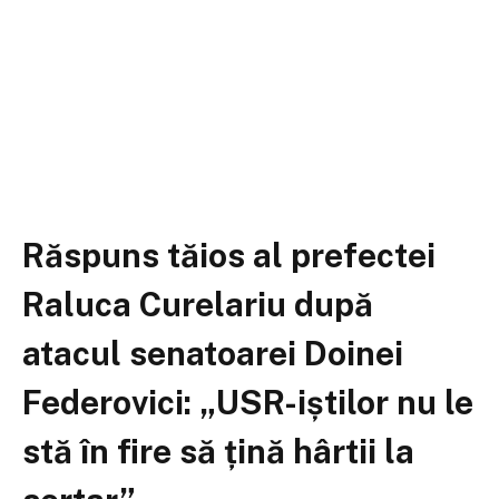
Răspuns tăios al prefectei
Raluca Curelariu după
atacul senatoarei Doinei
Federovici: „USR-iștilor nu le
stă în fire să țină hârtii la