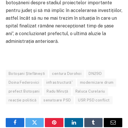
botoșăneni despre stadiul proiectelor importante
pentru județ și să mă implic în accelerarea investițiilor,
astfel încât să nu ne mai trezim în situația în care un
spital finalizat rămâne nerecepționat timp de șase
ani”, a concluzionat prefectul, o ultimă aluzie la
administrația anterioară.
Botoșani Ștefănești
centura Dorohoi
DN29D
Doina Federovici
infrastructură”
modernizare drum
prefect Botoșani
Radu Miruță
Raluca Curelariu
reacție politică
senatoare PSD
USR PSD conflict
Facebook
Twitter
Pinterest
LinkedIn
Tumblr
Email