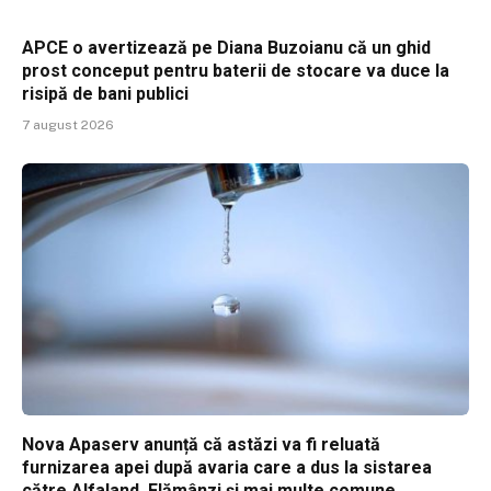
APCE o avertizează pe Diana Buzoianu că un ghid
prost conceput pentru baterii de stocare va duce la
risipă de bani publici
7 august 2026
Nova Apaserv anunță că astăzi va fi reluată
furnizarea apei după avaria care a dus la sistarea
către Alfaland, Flămânzi și mai multe comune