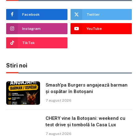
Facebook
Twitter
Instagram
YouTube
TikTok
Stiri noi
Smash’pa Burgers angajează barman
și ospătar în Botoșani
7 august 2026
CHERY vine la Botoșani: weekend cu
test drive și tombolă la Casa Lux
7 august 2026