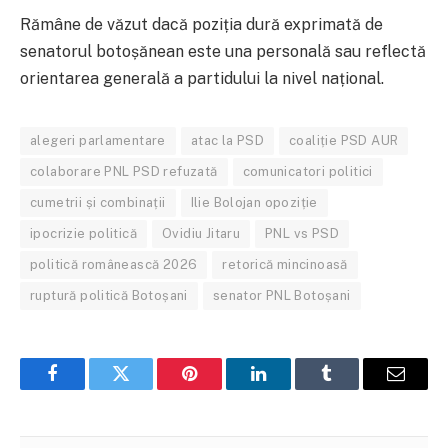
Rămâne de văzut dacă poziția dură exprimată de
senatorul botoșănean este una personală sau reflectă
orientarea generală a partidului la nivel național.
alegeri parlamentare
atac la PSD
coaliție PSD AUR
colaborare PNL PSD refuzată
comunicatori politici
cumetrii și combinații
Ilie Bolojan opoziție
ipocrizie politică
Ovidiu Jitaru
PNL vs PSD
politică românească 2026
retorică mincinoasă
ruptură politică Botoșani
senator PNL Botoșani
Facebook
Twitter
Pinterest
LinkedIn
Tumblr
Email