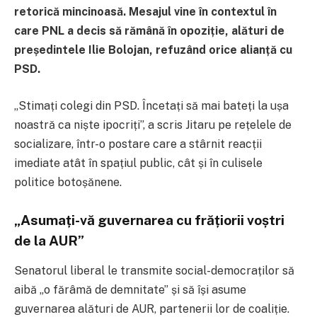
retorică mincinoasă. Mesajul vine în contextul în
care PNL a decis să rămână în opoziție, alături de
președintele Ilie Bolojan, refuzând orice alianță cu
PSD.
„Stimați colegi din PSD. Încetați să mai bateți la ușa
noastră ca niște ipocriți”, a scris Jitaru pe rețelele de
socializare, într-o postare care a stârnit reacții
imediate atât în spațiul public, cât și în culisele
politice botoșănene.
„Asumați-vă guvernarea cu frățiorii voștri
de la AUR”
Senatorul liberal le transmite social-democraților să
aibă „o fărâmă de demnitate” și să își asume
guvernarea alături de AUR, partenerii lor de coaliție.