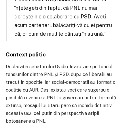
înțelegeți din faptul că PNL nu mai
dorește nicio colaborare cu PSD. Aveți
acum parteneri, bălăcăriți-vă cu ei pentru
că, oricum de mult le cântați în strună.”
Context politic
Declarația senatorului Ovidiu Jitaru vine pe fondul
tensiunilor dintre PNL și PSD, după ce liberalii au
trecut în opoziție, iar social-democrații au format o
coaliție cu AUR. Deși existau voci care sugerau o
posibilă revenire a PNL la guvernare într-o formulă
extinsă, mesajul lui Jitaru pare să închidă definitiv
această ușă, cel puțin din perspectiva aripii
botoșănene a PNL.