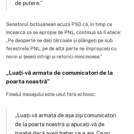
de putere.”
Senatorul botoșănean acuză PSD că, în timp ce
încearcă să se apropie de PNL, continuă să îl atace:
„Pe deoparte ne dați târcoale și plângeți pe sub
ferestrele PNL, pe de altă parte ne împroșcați cu
noroi și țeseți intrigi și retorici mincinoase.”
„Luați-vă armata de comunicatori de la
poarta noastră”
Finalul mesajului este unul fără echivoc:
„Luați-vă armata de așa ziși comunicatori
de la poarta noastră și apucați-vă de
treabă dacă aveți habar ce e aia. Ce nu