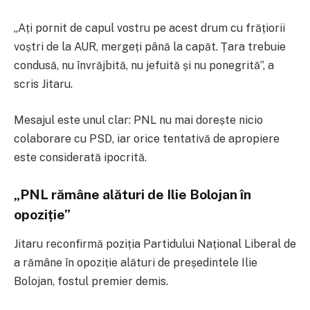
„Ați pornit de capul vostru pe acest drum cu frățiorii
voștri de la AUR, mergeți până la capăt. Țara trebuie
condusă, nu învrăjbită, nu jefuită și nu ponegrită”, a
scris Jitaru.
Mesajul este unul clar: PNL nu mai dorește nicio
colaborare cu PSD, iar orice tentativă de apropiere
este considerată ipocrită.
„PNL rămâne alături de Ilie Bolojan în
opoziție”
Jitaru reconfirmă poziția Partidului Național Liberal de
a rămâne în opoziție alături de președintele Ilie
Bolojan, fostul premier demis.