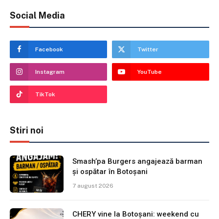
Social Media
Facebook
Twitter
Instagram
YouTube
TikTok
Stiri noi
Smash’pa Burgers angajează barman
și ospătar în Botoșani
7 august 2026
CHERY vine la Botoșani: weekend cu