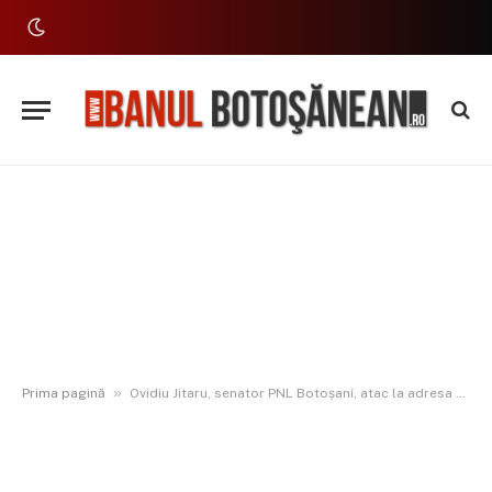
»
Prima pagină
Ovidiu Jitaru, senator PNL Botoșani, atac la adresa PSD: „Încetați să mai bateți la ușa noastră ca niște ipocriți. Mergeți cu frățiorii voștri de la AUR”