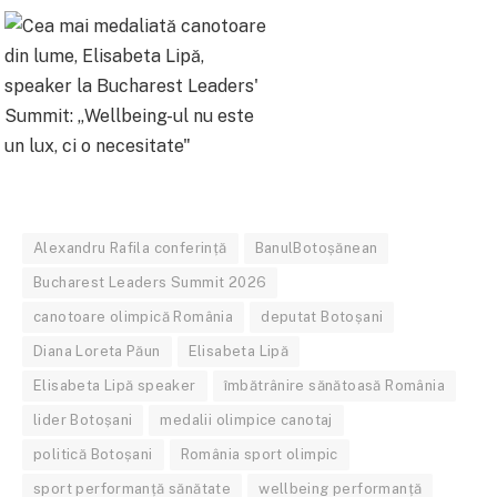
Alexandru Rafila conferință
BanulBotoșănean
Bucharest Leaders Summit 2026
canotoare olimpică România
deputat Botoșani
Diana Loreta Păun
Elisabeta Lipă
Elisabeta Lipă speaker
îmbătrânire sănătoasă România
lider Botoșani
medalii olimpice canotaj
politică Botoșani
România sport olimpic
sport performanță sănătate
wellbeing performanță