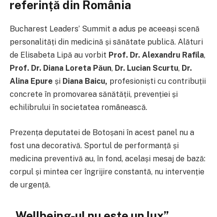
referință din România
Bucharest Leaders’ Summit a adus pe aceeași scenă
personalități din medicină și sănătate publică. Alături
de Elisabeta Lipă au vorbit
Prof. Dr. Alexandru Rafila
,
Prof. Dr. Diana Loreta Păun
,
Dr. Lucian Scurtu
,
Dr.
Alina Epure
și
Diana Baicu,
profesioniști cu contribuții
concrete în promovarea sănătății, prevenției și
echilibrului în societatea românească.
Prezența deputatei de Botoșani în acest panel nu a
fost una decorativă. Sportul de performanță și
medicina preventivă au, în fond, același mesaj de bază:
corpul și mintea cer îngrijire constantă, nu intervenție
de urgență.
„Wellbeing-ul nu este un lux”