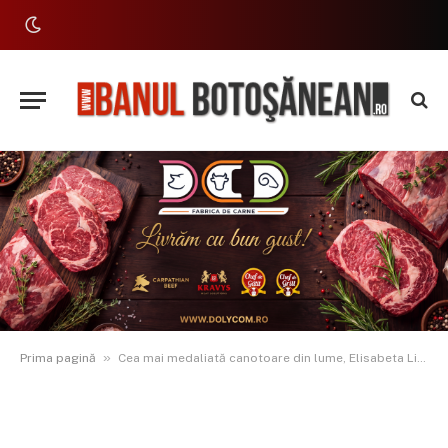
»
Prima pagină
Cea mai medaliată canotoare din lume, Elisabeta Lipă, speaker la Bucharest Leaders’ Summit: „Wellbeing-ul nu este un lux, ci o necesitate”