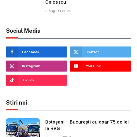
Onicescu
6 august 2026
Social Media
Facebook
Twitter
Instagram
YouTube
TikTok
Stiri noi
Botoșani – București cu doar 75 de lei
la RVG