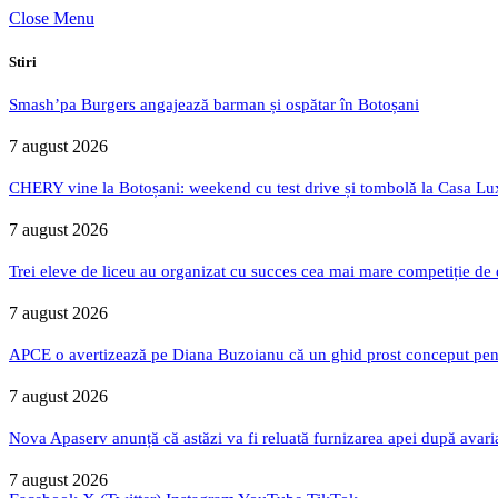
Close Menu
Stiri
Smash’pa Burgers angajează barman și ospătar în Botoșani
7 august 2026
CHERY vine la Botoșani: weekend cu test drive și tombolă la Casa Lu
7 august 2026
Trei eleve de liceu au organizat cu succes cea mai mare competiție de
7 august 2026
APCE o avertizează pe Diana Buzoianu că un ghid prost conceput pentru
7 august 2026
Nova Apaserv anunță că astăzi va fi reluată furnizarea apei după avari
7 august 2026