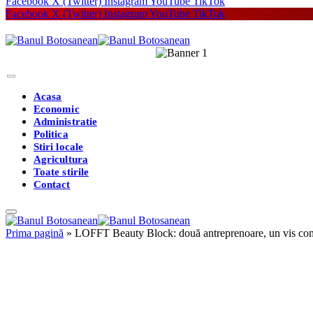
Facebook
X (Twitter)
Instagram
YouTube
TikTok
Facebook
X (Twitter)
Instagram
YouTube
TikTok
Acasa
Economic
Administratie
Politica
Stiri locale
Agricultura
Toate stirile
Contact
Prima pagină
»
LOFFT Beauty Block: două antreprenoare, un vis com