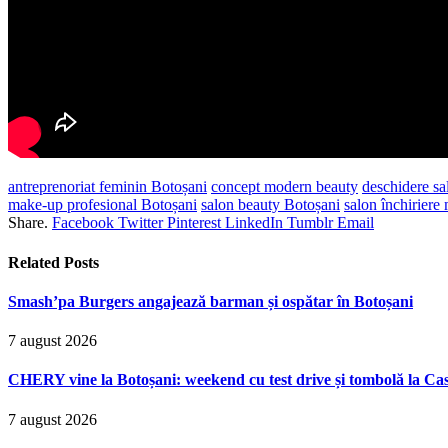
antreprenoriat feminin Botoșani
concept modern beauty
deschidere sa
make-up profesional Botoșani
salon beauty Botoșani
salon închiriere
Share.
Facebook
Twitter
Pinterest
LinkedIn
Tumblr
Email
Related
Posts
Smash’pa Burgers angajează barman și ospătar în Botoșani
7 august 2026
CHERY vine la Botoșani: weekend cu test drive și tombolă la Ca
7 august 2026