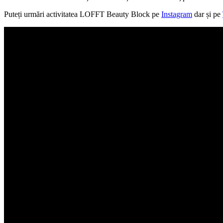
Puteți urmări activitatea LOFFT Beauty Block pe
Instagram
dar și pe