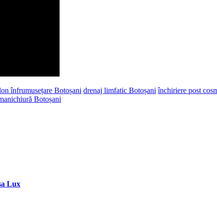
lon înfrumusețare Botoșani
drenaj limfatic Botoșani
închiriere post cos
 manichiură Botoșani
sa Lux