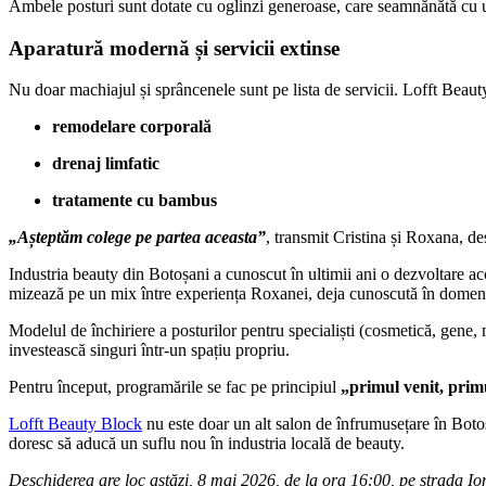
Ambele posturi sunt dotate cu oglinzi generoase, care seamnănătă cu un
Aparatură modernă și servicii extinse
Nu doar machiajul și sprâncenele sunt pe lista de servicii. Lofft Beaut
remodelare corporală
drenaj limfatic
tratamente cu bambus
„Așteptăm colege pe partea aceasta”
, transmit Cristina și Roxana, des
Industria beauty din Botoșani a cunoscut în ultimii ani o dezvoltare acce
mizează pe un mix între experiența Roxanei, deja cunoscută în domeniu,
Modelul de închiriere a posturilor pentru specialiști (cosmetică, gene, 
investească singuri într-un spațiu propriu.
Pentru început, programările se fac pe principiul
„primul venit, primu
Lofft Beauty Block
nu este doar un alt salon de înfrumusețare în Botoșa
doresc să aducă un suflu nou în industria locală de beauty.
Deschiderea are loc astăzi, 8 mai 2026, de la ora 16:00, pe strada Ion