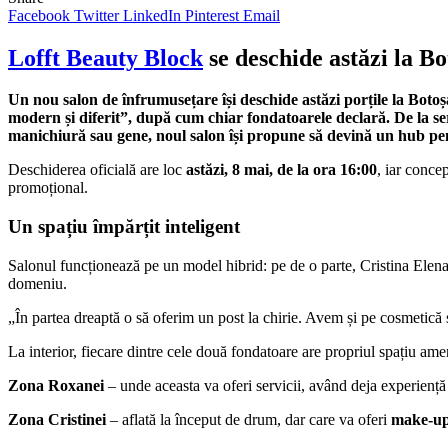
Facebook
Twitter
LinkedIn
Pinterest
Email
Lofft Beauty Block
se deschide astăzi la B
Un nou salon de înfrumusețare își deschide astăzi porțile la Boto
modern și diferit”, după cum chiar fondatoarele declară. De la ser
manichiură sau gene, noul salon își propune să devină un hub pen
Deschiderea oficială are loc
astăzi, 8 mai, de la ora 16:00
, iar conce
promoțional.
Un spațiu împărțit inteligent
Salonul funcționează pe un model hibrid: pe de o parte, Cristina Elena Vi
domeniu.
„În partea dreaptă o să oferim un post la chirie. Avem și pe cosmetică 
La interior, fiecare dintre cele două fondatoare are propriul spațiu ame
Zona Roxanei
– unde aceasta va oferi servicii, având deja experiență
Zona Cristinei
– aflată la început de drum, dar care va oferi
make-up 