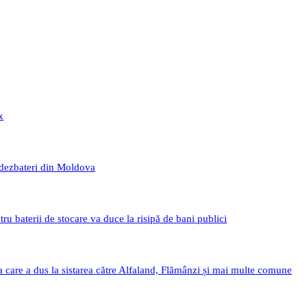
x
 dezbateri din Moldova
 baterii de stocare va duce la risipă de bani publici
a care a dus la sistarea către Alfaland, Flămânzi și mai multe comune