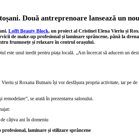
otoșani. Două antreprenoare lansează un nou
șani.
Lofft Beauty Block
, un proiect al Cristinei Elena Vieriu și R
vicii de make-up profesional și laminare sprâncene, până la drenaj li
tru frumusețe și relaxare în centrul orașului.
ptul este unul inedit pentru piața locală. „Am încercat să aducem un des
eriu și Roxana Butnaru își vor desfășura propria activitate, iar pe de altă
și remodelare”, se arată în prezentarea salonului.
najat:
 de câțiva ani în domeniu
profesional, laminare și stilizare sprâncene