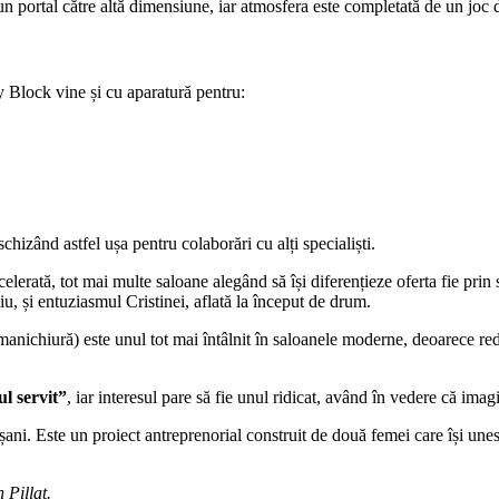
 portal către altă dimensiune, iar atmosfera este completată de un joc d
y Block vine și cu aparatură pentru:
chizând astfel ușa pentru colaborări cu alți specialiști.
lerată, tot mai multe saloane alegând să își diferențieze oferta fie prin s
 și entuziasmul Cristinei, aflată la început de drum.
manichiură) este unul tot mai întâlnit în saloanele moderne, deoarece redu
l servit”
, iar interesul pare să fie unul ridicat, având în vedere că imagi
ni. Este un proiect antreprenorial construit de două femei care își unesc
 Pillat.