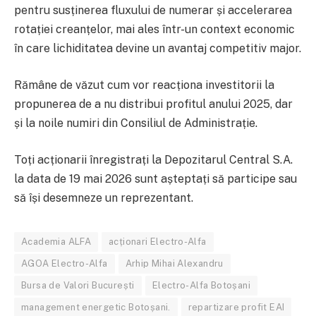
pentru susținerea fluxului de numerar și accelerarea
rotației creanțelor, mai ales într-un context economic
în care lichiditatea devine un avantaj competitiv major.
Rămâne de văzut cum vor reacționa investitorii la
propunerea de a nu distribui profitul anului 2025, dar
și la noile numiri din Consiliul de Administrație.
Toți acționarii înregistrați la Depozitarul Central S.A.
la data de 19 mai 2026 sunt așteptați să participe sau
să își desemneze un reprezentant.
Academia ALFA
acționari Electro-Alfa
AGOA Electro-Alfa
Arhip Mihai Alexandru
Bursa de Valori București
Electro-Alfa Botoșani
management energetic Botoșani.
repartizare profit EAI