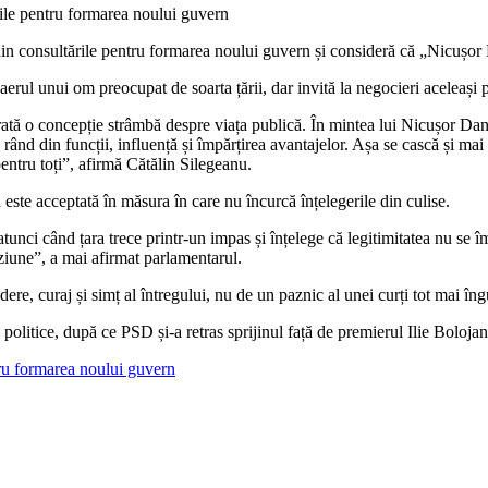
le pentru formarea noului guvern
onsultările pentru formarea noului guvern și consideră că „Nicușor Da
aerul unui om preocupat de soarta țării, dar invită la negocieri aceleași p
 o concepție strâmbă despre viața publică. În mintea lui Nicușor Dan, la
 rând din funcții, influență și împărțirea avantajelor. Așa se cască și mai t
pentru toți”, afirmă Cătălin Silegeanu.
este acceptată în măsura în care nu încurcă înțelegerile din culise.
unci când țara trece printr-un impas și înțelege că legitimitatea nu se îm
ziune”, a mai afirmat parlamentarul.
, curaj și simț al întregului, nu de un paznic al unei curți tot mai îng
olitice, după ce PSD și-a retras sprijinul față de premierul Ilie Bolojan
ru formarea noului guvern