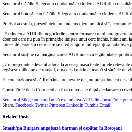
Senatorul Cătălin Silegeanu condamnă excluderea AUR din consultări
Senatorul botoșănean Cătălin Silegeanu condamnă excluderea AUR din c
Potrivit acestuia, președintele pretinde mediere politică și își compune 
„Excluderea AUR din negocierile pentru formarea unui nou guvern arată
doar cei care nu pun în primejdie liniștea unui cerc închis, hrănit ani la
lumea de paradă a celor care se cred singurii îndreptățiți să hotărască 
Senatorul susține că marginalizarea AUR arată că legitimitatea politică 
„Un președinte adevărat adună la aceeași masă toate forțele relevante at
regăsesc milioane de români, dovedești micime, teamă și sărăcie de vi
El concluzionează că România are nevoie de „un președinte cu deschidere
Consultările de la Cotroceni au fost convocate după declanșarea crizei p
Senatorul Silegeanu condamnă excluderea AUR din consultările pent
Share.
Facebook
Twitter
Pinterest
LinkedIn
Tumblr
Email
Related
Posts
Smash’pa Burgers angajează barman și ospătar în Botoșani