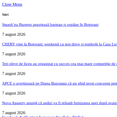
Close Menu
Stiri
Smash’pa Burgers angajează barman și ospătar în Botoșani
7 august 2026
CHERY vine la Botoșani: weekend cu test drive și tombolă la Casa Lu
7 august 2026
Trei eleve de liceu au organizat cu succes cea mai mare competiție de
7 august 2026
APCE o avertizează pe Diana Buzoianu că un ghid prost conceput pentru
7 august 2026
Nova Apaserv anunță că astăzi va fi reluată furnizarea apei după avari
7 august 2026