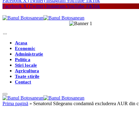
Facebook
X (Twitter)
Instagram
YouTube
TikTok
Facebook
X (Twitter)
Instagram
YouTube
TikTok
Acasa
Economic
Administratie
Politica
Stiri locale
Agricultura
Toate stirile
Contact
Prima pagină
»
Senatorul Silegeanu condamnă excluderea AUR din con