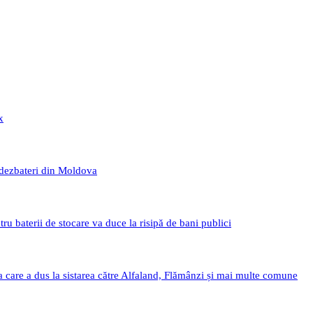
x
 dezbateri din Moldova
 baterii de stocare va duce la risipă de bani publici
a care a dus la sistarea către Alfaland, Flămânzi și mai multe comune