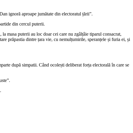
n ignoră aproape jumătate din electoratul țării”.
artide din cercul puterii.
 masa puterii au loc doar cei care nu zgâlțâie tiparul consacrat,
are prăpastia dintre țara vie, cu nemulțumirile, speranțele și furia ei, și
parte după simpatii. Când ocolești deliberat forța electorală în care se
uste”.
.