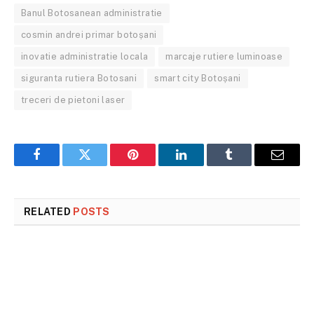
Banul Botosanean administratie
cosmin andrei primar botoșani
inovatie administratie locala
marcaje rutiere luminoase
siguranta rutiera Botosani
smart city Botoșani
treceri de pietoni laser
Facebook
Twitter
Pinterest
LinkedIn
Tumblr
Email
RELATED
POSTS