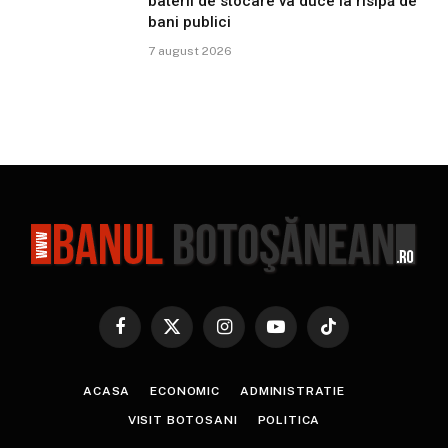
baterii de stocare va duce la risipă de
bani publici
7 august 2026
Facebook
X
Instagram
YouTube
TikTok
(Twitter)
ACASA
ECONOMIC
ADMINISTRATIE
VISIT BOTOSANI
POLITICA