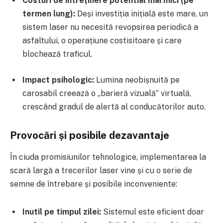
Costuri de întreținere potential mai mici (pe
termen lung):
Deși investiția inițială este mare, un
sistem laser nu necesită revopsirea periodică a
asfaltului, o operațiune costisitoare și care
blochează traficul.
Impact psihologic:
Lumina neobișnuită pe
carosabil creează o „barieră vizuală” virtuală,
crescând gradul de alertă al conducătorilor auto.
Provocări și posibile dezavantaje
În ciuda promisiunilor tehnologice, implementarea la
scară largă a trecerilor laser vine și cu o serie de
semne de întrebare și posibile inconveniente:
Inutil pe timpul zilei:
Sistemul este eficient doar