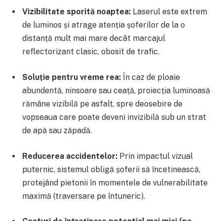
Vizibilitate sporită noaptea:
Laserul este extrem
de luminos și atrage atenția șoferilor de la o
distanță mult mai mare decât marcajul
reflectorizant clasic, obosit de trafic.
Soluție pentru vreme rea:
În caz de ploaie
abundentă, ninsoare sau ceață, proiecția luminoasă
rămâne vizibilă pe asfalt, spre deosebire de
vopseaua care poate deveni invizibilă sub un strat
de apă sau zăpadă.
Reducerea accidentelor:
Prin impactul vizual
puternic, sistemul obligă șoferii să încetinească,
protejând pietonii în momentele de vulnerabilitate
maximă (traversare pe întuneric).