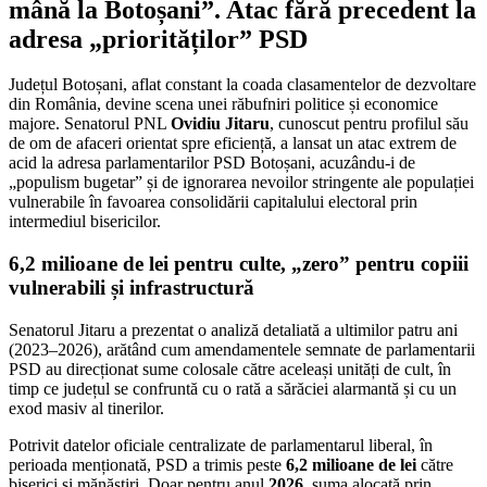
mână la Botoșani”. Atac fără precedent la
adresa „priorităților” PSD
Județul Botoșani, aflat constant la coada clasamentelor de dezvoltare
din România, devine scena unei răbufniri politice și economice
majore. Senatorul PNL
Ovidiu Jitaru
, cunoscut pentru profilul său
de om de afaceri orientat spre eficiență, a lansat un atac extrem de
acid la adresa parlamentarilor PSD Botoșani, acuzându-i de
„populism bugetar” și de ignorarea nevoilor stringente ale populației
vulnerabile în favoarea consolidării capitalului electoral prin
intermediul bisericilor.
6,2 milioane de lei pentru culte, „zero” pentru copiii
vulnerabili și infrastructură
Senatorul Jitaru a prezentat o analiză detaliată a ultimilor patru ani
(2023–2026), arătând cum amendamentele semnate de parlamentarii
PSD au direcționat sume colosale către aceleași unități de cult, în
timp ce județul se confruntă cu o rată a sărăciei alarmantă și cu un
exod masiv al tinerilor.
Potrivit datelor oficiale centralizate de parlamentarul liberal, în
perioada menționată, PSD a trimis peste
6,2 milioane de lei
către
biserici și mănăstiri. Doar pentru anul
2026
, suma alocată prin