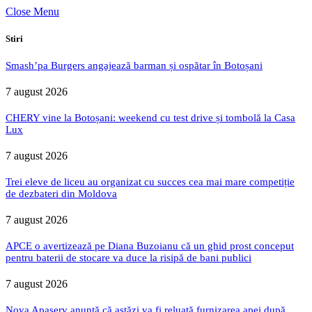
Close Menu
Stiri
Smash’pa Burgers angajează barman și ospătar în Botoșani
7 august 2026
CHERY vine la Botoșani: weekend cu test drive și tombolă la Casa
Lux
7 august 2026
Trei eleve de liceu au organizat cu succes cea mai mare competiție
de dezbateri din Moldova
7 august 2026
APCE o avertizează pe Diana Buzoianu că un ghid prost conceput
pentru baterii de stocare va duce la risipă de bani publici
7 august 2026
Nova Apaserv anunță că astăzi va fi reluată furnizarea apei după