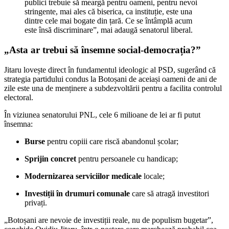
publici trebuie să meargă pentru oameni, pentru nevoi
stringente, mai ales că biserica, ca instituție, este una
dintre cele mai bogate din țară. Ce se întâmplă acum
este însă discriminare”, mai adaugă senatorul liberal.
„Asta ar trebui să însemne social-democrația?”
Jitaru lovește direct în fundamentul ideologic al PSD, sugerând că
strategia partidului condus la Botoșani de aceiași oameni de ani de
zile este una de menținere a subdezvoltării pentru a facilita controlul
electoral.
În viziunea senatorului PNL, cele 6 milioane de lei ar fi putut
însemna:
Burse
pentru copiii care riscă abandonul școlar;
Sprijin concret
pentru persoanele cu handicap;
Modernizarea serviciilor medicale
locale;
Investiții în drumuri comunale
care să atragă investitori
privați.
„Botoșani are nevoie de investiții reale, nu de populism bugetar”,