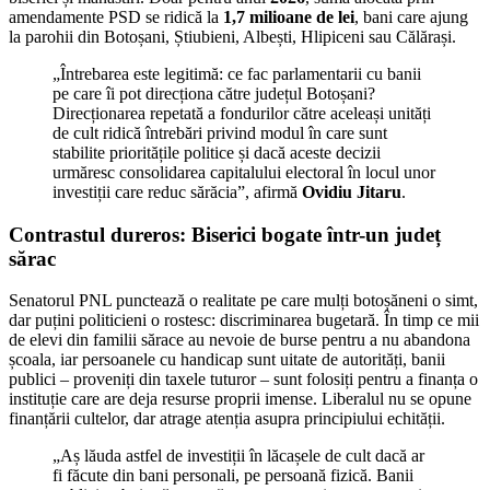
amendamente PSD se ridică la
1,7 milioane de lei
, bani care ajung
la parohii din Botoșani, Știubieni, Albești, Hlipiceni sau Călărași.
„Întrebarea este legitimă: ce fac parlamentarii cu banii
pe care îi pot direcționa către județul Botoșani?
Direcționarea repetată a fondurilor către aceleași unități
de cult ridică întrebări privind modul în care sunt
stabilite prioritățile politice și dacă aceste decizii
urmăresc consolidarea capitalului electoral în locul unor
investiții care reduc sărăcia”, afirmă
Ovidiu Jitaru
.
Contrastul dureros: Biserici bogate într-un județ
sărac
Senatorul PNL punctează o realitate pe care mulți botoșăneni o simt,
dar puțini politicieni o rostesc: discriminarea bugetară. În timp ce mii
de elevi din familii sărace au nevoie de burse pentru a nu abandona
școala, iar persoanele cu handicap sunt uitate de autorități, banii
publici – proveniți din taxele tuturor – sunt folosiți pentru a finanța o
instituție care are deja resurse proprii imense. Liberalul nu se opune
finanțării cultelor, dar atrage atenția asupra principiului echității.
„Aș lăuda astfel de investiții în lăcașele de cult dacă ar
fi făcute din bani personali, pe persoană fizică. Banii