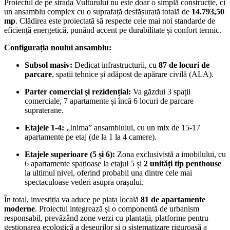
Proiectul de pe strada Vulturului nu este doar o simplă construcție, ci
un ansamblu complex cu o suprafață desfășurată totală de
14.793,50
mp
. Clădirea este proiectată să respecte cele mai noi standarde de
eficiență energetică, punând accent pe durabilitate și confort termic.
Configurația noului ansamblu:
Subsol masiv:
Dedicat infrastructurii, cu
87 de locuri de
parcare
, spații tehnice și adăpost de apărare civilă (ALA).
Parter comercial și rezidențial:
Va găzdui 3 spații
comerciale, 7 apartamente și încă 6 locuri de parcare
supraterane.
Etajele 1-4:
„Inima” ansamblului, cu un mix de 15-17
apartamente pe etaj (de la 1 la 4 camere).
Etajele superioare (5 și 6):
Zona exclusivistă a imobilului, cu
6 apartamente spațioase la etajul 5 și
2 unități tip penthouse
la ultimul nivel, oferind probabil una dintre cele mai
spectaculoase vederi asupra orașului.
În total, investiția va aduce pe piața locală
81 de apartamente
moderne
. Proiectul integrează și o componentă de urbanism
responsabil, prevăzând zone verzi cu plantații, platforme pentru
gestionarea ecologică a deșeurilor și o sistematizare riguroasă a