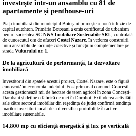
investește într-un ansamblu cu 81 de
apartamente și penthouse-uri
Piața imobiliară din municipiul Botoșani primește o nouă infuzie de
capital autohton. Primăria Botoșani a emis certificatul de urbanism
pentru societatea
SC N&S Imobiliare Sustenabile SRL
, controlată
de cunoscutul om de afaceri
Costel Nazare
, în vederea construirii
unui ansamblu de locuințe colective și funcțiuni complementare pe
strada
Vulturului nr. 1
.
De la agricultură de performanță, la dezvoltare
imobiliară
Investitorul din spatele acestui proiect, Costel Nazare, este o figură
cunoscută în economia județului. Fost primar al comunei Concești,
acesta gestionează mii de hectare de teren agricol în zona Concești-
Darabani și deține o fabrică de ulei în Dorohoi. Extinderea activității
sale către sectorul imobiliar din reședința de județ confirmă tendința
marilor investitori locali de a diversifica portofoliile în active
imobiliare sustenabile.
14.800 mp cu eficiență energetică și lux pe verticală