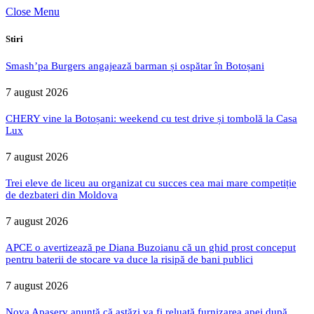
Close Menu
Stiri
Smash’pa Burgers angajează barman și ospătar în Botoșani
7 august 2026
CHERY vine la Botoșani: weekend cu test drive și tombolă la Casa
Lux
7 august 2026
Trei eleve de liceu au organizat cu succes cea mai mare competiție
de dezbateri din Moldova
7 august 2026
APCE o avertizează pe Diana Buzoianu că un ghid prost conceput
pentru baterii de stocare va duce la risipă de bani publici
7 august 2026
Nova Apaserv anunță că astăzi va fi reluată furnizarea apei după