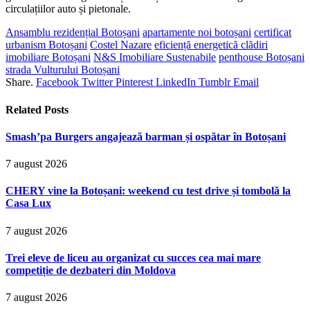
circulațiilor auto și pietonale.
Ansamblu rezidențial Botoșani
apartamente noi botoșani
certificat
urbanism Botoșani
Costel Nazare
eficiență energetică clădiri
imobiliare Botoșani
N&S Imobiliare Sustenabile
penthouse Botoșani
strada Vulturului Botoșani
Share.
Facebook
Twitter
Pinterest
LinkedIn
Tumblr
Email
Related
Posts
Smash’pa Burgers angajează barman și ospătar în Botoșani
7 august 2026
CHERY vine la Botoșani: weekend cu test drive și tombolă la
Casa Lux
7 august 2026
Trei eleve de liceu au organizat cu succes cea mai mare
competiție de dezbateri din Moldova
7 august 2026