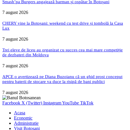
Smash’pa Burgers angajează barman și ospătar în Botoșani
7 august 2026
CHERY vine la Botoșani: weekend cu test drive și tombolă la Casa
Lux
7 august 2026
Trei eleve de liceu au organizat cu succes cea mai mare competiție
de dezbateri din Moldova
7 august 2026
APCE o avertizează pe Diana Buzoianu că un ghid prost conceput
pentru baterii de stocare va duce la risipă de bani publici
7 august 2026
Facebook
X (Twitter)
Instagram
YouTube
TikTok
Acasa
Economic
Administratie
Visit Botosani