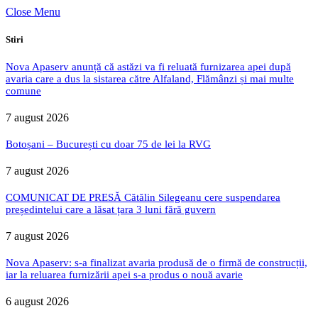
Close Menu
Stiri
Nova Apaserv anunță că astăzi va fi reluată furnizarea apei după
avaria care a dus la sistarea către Alfaland, Flămânzi și mai multe
comune
7 august 2026
Botoșani – București cu doar 75 de lei la RVG
7 august 2026
COMUNICAT DE PRESĂ Cătălin Silegeanu cere suspendarea
președintelui care a lăsat țara 3 luni fără guvern
7 august 2026
Nova Apaserv: s-a finalizat avaria produsă de o firmă de construcții,
iar la reluarea furnizării apei s-a produs o nouă avarie
6 august 2026