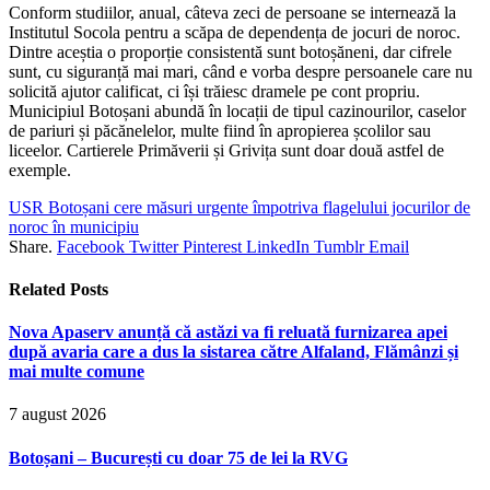
Conform studiilor, anual, câteva zeci de persoane se internează la
Institutul Socola pentru a scăpa de dependența de jocuri de noroc.
Dintre aceștia o proporție consistentă sunt botoșăneni, dar cifrele
sunt, cu siguranță mai mari, când e vorba despre persoanele care nu
solicită ajutor calificat, ci își trăiesc dramele pe cont propriu.
Municipiul Botoșani abundă în locații de tipul cazinourilor, caselor
de pariuri și păcănelelor, multe fiind în apropierea școlilor sau
liceelor. Cartierele Primăverii și Grivița sunt doar două astfel de
exemple.
USR Botoșani cere măsuri urgente împotriva flagelului jocurilor de
noroc în municipiu
Share.
Facebook
Twitter
Pinterest
LinkedIn
Tumblr
Email
Related
Posts
Nova Apaserv anunță că astăzi va fi reluată furnizarea apei
după avaria care a dus la sistarea către Alfaland, Flămânzi și
mai multe comune
7 august 2026
Botoșani – București cu doar 75 de lei la RVG