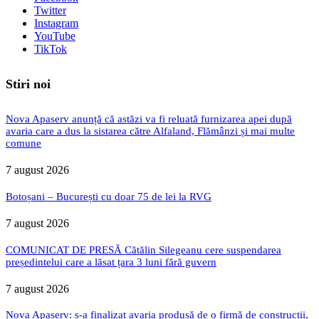
Twitter
Instagram
YouTube
TikTok
Stiri noi
Nova Apaserv anunță că astăzi va fi reluată furnizarea apei după
avaria care a dus la sistarea către Alfaland, Flămânzi și mai multe
comune
7 august 2026
Botoșani – București cu doar 75 de lei la RVG
7 august 2026
COMUNICAT DE PRESĂ Cătălin Silegeanu cere suspendarea
președintelui care a lăsat țara 3 luni fără guvern
7 august 2026
Nova Apaserv: s-a finalizat avaria produsă de o firmă de construcții,