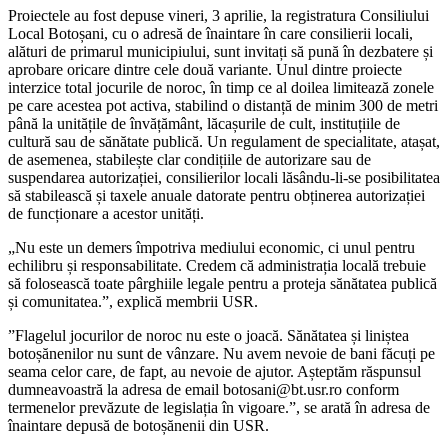
Proiectele au fost depuse vineri, 3 aprilie, la registratura Consiliului
Local Botoșani, cu o adresă de înaintare în care consilierii locali,
alături de primarul municipiului, sunt invitați să pună în dezbatere și
aprobare oricare dintre cele două variante. Unul dintre proiecte
interzice total jocurile de noroc, în timp ce al doilea limitează zonele
pe care acestea pot activa, stabilind o distanță de minim 300 de metri
până la unitățile de învățământ, lăcașurile de cult, instituțiile de
cultură sau de sănătate publică. Un regulament de specialitate, atașat,
de asemenea, stabilește clar condițiile de autorizare sau de
suspendarea autorizației, consilierilor locali lăsându-li-se posibilitatea
să stabilească și taxele anuale datorate pentru obținerea autorizației
de funcționare a acestor unități.
„Nu este un demers împotriva mediului economic, ci unul pentru
echilibru și responsabilitate. Credem că administrația locală trebuie
să folosească toate pârghiile legale pentru a proteja sănătatea publică
și comunitatea.”, explică membrii USR.
”Flagelul jocurilor de noroc nu este o joacă. Sănătatea și liniștea
botoșănenilor nu sunt de vânzare. Nu avem nevoie de bani făcuți pe
seama celor care, de fapt, au nevoie de ajutor. Așteptăm răspunsul
dumneavoastră la adresa de email botosani@bt.usr.ro conform
termenelor prevăzute de legislația în vigoare.”, se arată în adresa de
înaintare depusă de botoșănenii din USR.