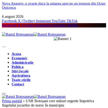
Nova Apaserv: o avarie duce la sistarea apei pe un tronson din Octav
Onicescu
6 august 2026
Facebook
X (Twitter)
Instagram
YouTube
TikTok
Facebook
X (Twitter)
Instagram
YouTube
TikTok
Acasa
Economic
Administratie
Politica
Stiri locale
Agricultura
Toate stirile
Contact
Prima pagină
»
USR Botoșani cere măsuri urgente împotriva
flagelului jocurilor de noroc în municipiu