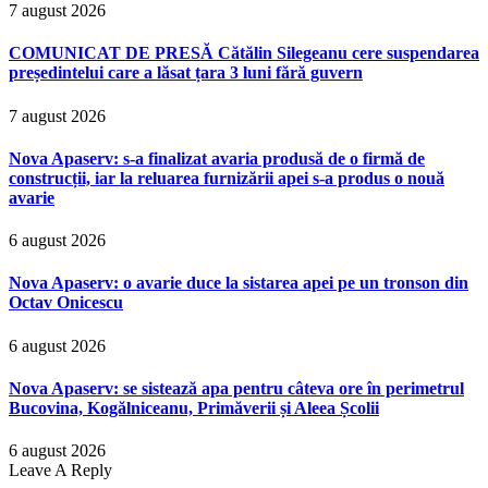
7 august 2026
COMUNICAT DE PRESĂ Cătălin Silegeanu cere suspendarea
președintelui care a lăsat țara 3 luni fără guvern
7 august 2026
Nova Apaserv: s-a finalizat avaria produsă de o firmă de
construcții, iar la reluarea furnizării apei s-a produs o nouă
avarie
6 august 2026
Nova Apaserv: o avarie duce la sistarea apei pe un tronson din
Octav Onicescu
6 august 2026
Nova Apaserv: se sistează apa pentru câteva ore în perimetrul
Bucovina, Kogălniceanu, Primăverii și Aleea Școlii
6 august 2026
Leave A Reply