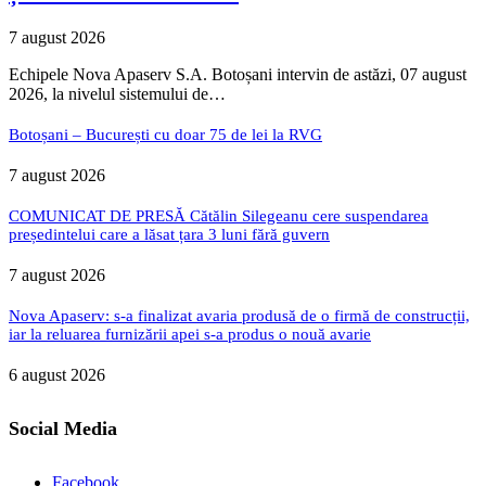
7 august 2026
Echipele Nova Apaserv S.A. Botoșani intervin de astăzi, 07 august
2026, la nivelul sistemului de…
Botoșani – București cu doar 75 de lei la RVG
7 august 2026
COMUNICAT DE PRESĂ Cătălin Silegeanu cere suspendarea
președintelui care a lăsat țara 3 luni fără guvern
7 august 2026
Nova Apaserv: s-a finalizat avaria produsă de o firmă de construcții,
iar la reluarea furnizării apei s-a produs o nouă avarie
6 august 2026
Social Media
Facebook