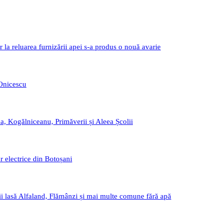
r la reluarea furnizării apei s-a produs o nouă avarie
 Onicescu
a, Kogălniceanu, Primăverii și Aleea Școlii
r electrice din Botoșani
i lasă Alfaland, Flămânzi și mai multe comune fără apă