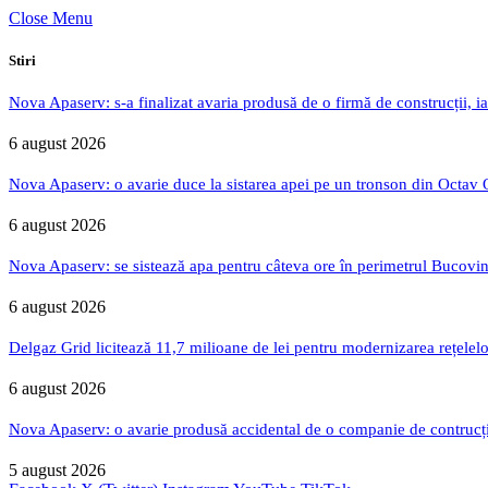
Close Menu
Stiri
Nova Apaserv: s-a finalizat avaria produsă de o firmă de construcții, ia
6 august 2026
Nova Apaserv: o avarie duce la sistarea apei pe un tronson din Octav
6 august 2026
Nova Apaserv: se sistează apa pentru câteva ore în perimetrul Bucovin
6 august 2026
Delgaz Grid licitează 11,7 milioane de lei pentru modernizarea rețelelo
6 august 2026
Nova Apaserv: o avarie produsă accidental de o companie de contrucți
5 august 2026