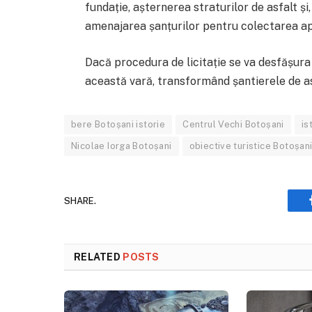
fundație, așternerea straturilor de asfalt ș
amenajarea șanțurilor pentru colectarea ap
Dacă procedura de licitație se va desfășura 
această vară, transformând șantierele de a
bere Botoșani istorie
Centrul Vechi Botoșani
is
Nicolae Iorga Botoșani
obiective turistice Botoșan
SHARE.
RELATED
POSTS