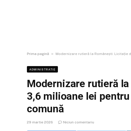
»
Prima pagină
Modernizare rutieră la Românești: Licitație 
ADMINISTRATIE
Modernizare rutieră la
3,6 milioane lei pentru
comună
29 martie 2026
Niciun comentariu