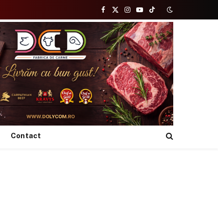
Facebook
X
Instagram
YouTube
TikTok
(Twitter)
Contact