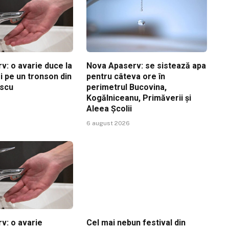
v: o avarie duce la
Nova Apaserv: se sistează apa
i pe un tronson din
pentru câteva ore în
escu
perimetrul Bucovina,
Kogălniceanu, Primăverii și
Aleea Școlii
6 august 2026
v: o avarie
Cel mai nebun festival din