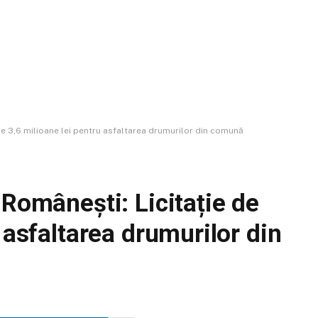
de 3,6 milioane lei pentru asfaltarea drumurilor din comună
 Românești: Licitație de
 asfaltarea drumurilor din