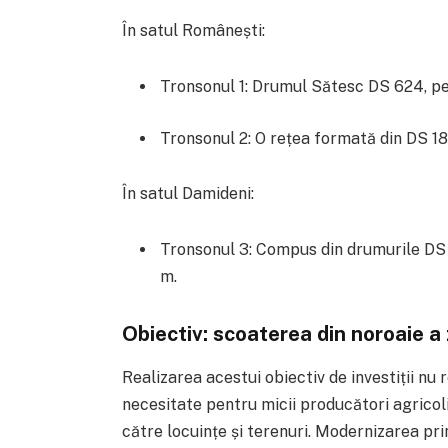
În satul Românești:
Tronsonul 1: Drumul Sătesc DS 624, pe
Tronsonul 2: O rețea formată din DS 18
În satul Damideni:
Tronsonul 3: Compus din drumurile DS 
m.
Obiectiv: scoaterea din noroaie a 
Realizarea acestui obiectiv de investiții nu r
necesitate pentru micii producători agricoli 
către locuințe și terenuri. Modernizarea p