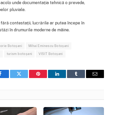
i, acolo unde documentația tehnică o prevede,
elor pluviale.
fără contestații, lucrările ar putea începe în
stăzi în drumurile moderne de mâine.
torie Botoșani
Mihai Eminescu Botoșani
i
turism botoșani
VISIT Botoșani
Facebook
Twitter
Pinterest
LinkedIn
Tumblr
Email