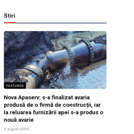
Stiri
FEATURED
Nova Apaserv: s-a finalizat avaria
produsă de o firmă de construcții, iar
la reluarea furnizării apei s-a produs o
nouă avarie
6 august 2026