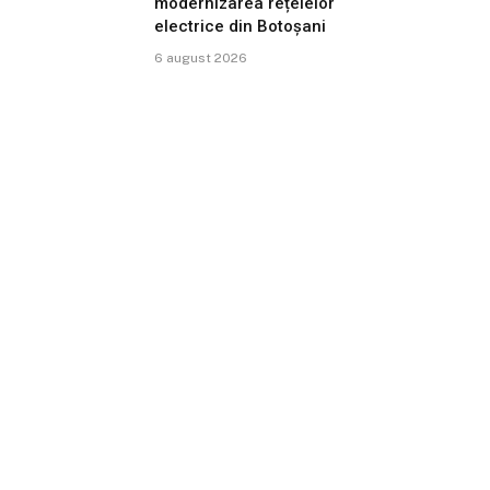
modernizarea rețelelor
electrice din Botoșani
6 august 2026