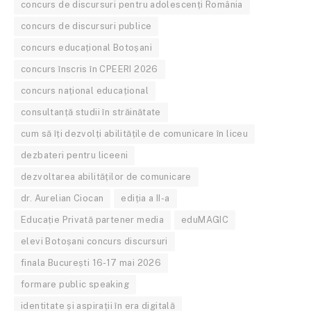
concurs de discursuri pentru adolescenți România
concurs de discursuri publice
concurs educațional Botoșani
concurs înscris în CPEERI 2026
concurs național educațional
consultanță studii în străinătate
cum să îți dezvolți abilitățile de comunicare în liceu
dezbateri pentru liceeni
dezvoltarea abilităților de comunicare
dr. Aurelian Ciocan
ediția a II-a
Educație Privată partener media
eduMAGIC
elevi Botoșani concurs discursuri
finala București 16-17 mai 2026
formare public speaking
identitate și aspirații în era digitală