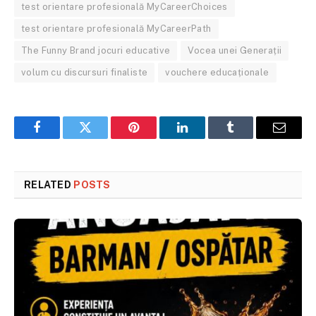
test orientare profesională MyCareerChoices
test orientare profesională MyCareerPath
The Funny Brand jocuri educative
Vocea unei Generații
volum cu discursuri finaliste
vouchere educaționale
Facebook
Twitter
Pinterest
LinkedIn
Tumblr
Email
RELATED
POSTS