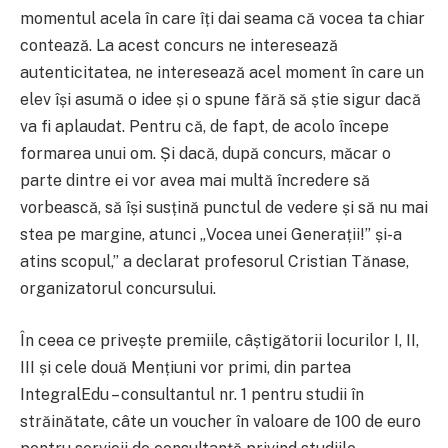
momentul acela în care îți dai seama că vocea ta chiar
contează. La acest concurs ne interesează
autenticitatea, ne interesează acel moment în care un
elev își asumă o idee și o spune fără să știe sigur dacă
va fi aplaudat. Pentru că, de fapt, de acolo începe
formarea unui om. Și dacă, după concurs, măcar o
parte dintre ei vor avea mai multă încredere să
vorbească, să își susțină punctul de vedere și să nu mai
stea pe margine, atunci „Vocea unei Generații!” și-a
atins scopul,” a declarat profesorul Cristian Tănase,
organizatorul concursului.
În ceea ce privește premiile, câștigătorii locurilor I, II,
III și cele două Mențiuni vor primi, din partea
IntegralEdu – consultantul nr. 1 pentru studii în
străinătate, câte un voucher în valoare de 100 de euro