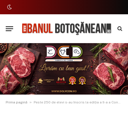
»
Prima pagină
Peste 250 de elevi s-au înscris la ediția a II-a a Concursului de discursuri publice „Vocea unei Generații!”