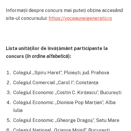
Informații despre concurs mai puteți obține accesând
site-ul concursului:
https://voceauneigeneratii.ro
Lista unităților de învățământ participante
la
concurs
(
în ordine alfabetică
)
:
Colegiul „Spiru Haret”, Ploiești, jud. Prahova
Colegiul Comercial „Carol I”, Constanța
Colegiul Economic „Costin C. Kirițescu”, București
Colegiul Economic „Dionisie Pop Marțian”, Alba
Iulia
Colegiul Economic „Gheorge Dragoș”, Satu Mare
Colegiul Național „Grigore Moisil”, București