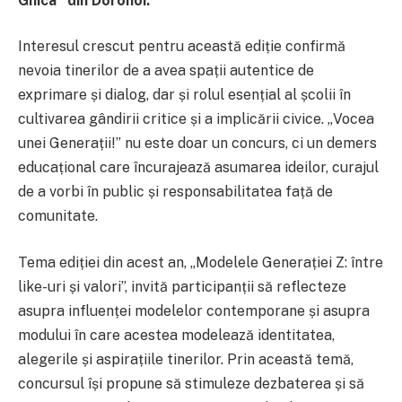
Ghica” din Dorohoi.
Interesul crescut pentru această ediție confirmă
nevoia tinerilor de a avea spații autentice de
exprimare și dialog, dar și rolul esențial al școlii în
cultivarea gândirii critice și a implicării civice. „Vocea
unei Generații!” nu este doar un concurs, ci un demers
educațional care încurajează asumarea ideilor, curajul
de a vorbi în public și responsabilitatea față de
comunitate.
Tema ediției din acest an, „Modelele Generației Z: între
like-uri și valori”, invită participanții să reflecteze
asupra influenței modelelor contemporane și asupra
modului în care acestea modelează identitatea,
alegerile și aspirațiile tinerilor. Prin această temă,
concursul își propune să stimuleze dezbaterea și să