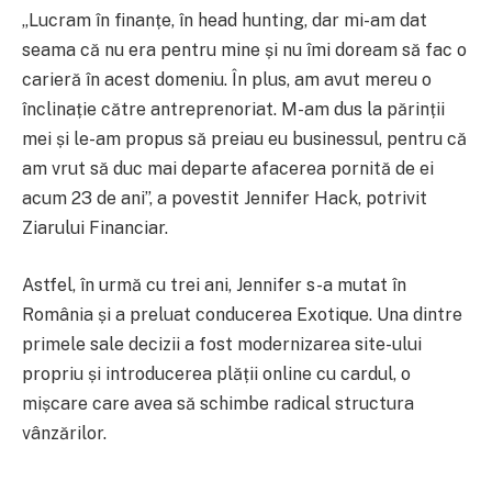
„Lucram în finanțe, în head hunting, dar mi-am dat
seama că nu era pentru mine și nu îmi doream să fac o
carieră în acest domeniu. În plus, am avut mereu o
înclinație către antreprenoriat. M-am dus la părinții
mei și le-am propus să preiau eu businessul, pentru că
am vrut să duc mai departe afacerea pornită de ei
acum 23 de ani”, a povestit Jennifer Hack, potrivit
Ziarului Financiar.
Astfel, în urmă cu trei ani, Jennifer s-a mutat în
România și a preluat conducerea Exotique. Una dintre
primele sale decizii a fost modernizarea site-ului
propriu și introducerea plății online cu cardul, o
mișcare care avea să schimbe radical structura
vânzărilor.