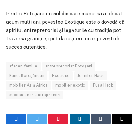
Pentru Botoșani, orașul din care mama sa a plecat
acum mulți ani, povestea Exotique este o dovadă că
spiritul antreprenorial și legăturile cu tradiția pot
traversa granițe și pot da naștere unor povești de
succes autentice.
afaceri familie
antreprenoriat Botoșani
Banul Botoșănean
Exotique
Jennifer Hack
mobilier Asia Africa
mobilier exotic
Pușa Hack
succes tineri antreprenori
Facebook
Twitter
Pinterest
LinkedIn
Tumblr
Email