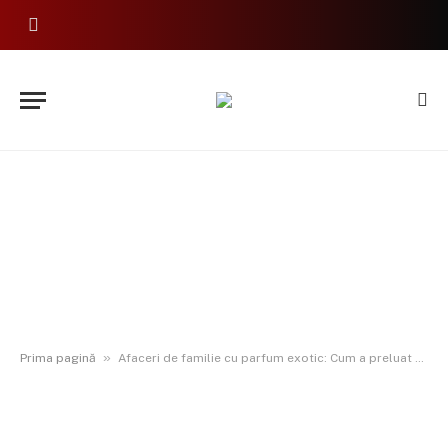
»
Prima pagină
Afaceri de familie cu parfum exotic: Cum a preluat fiica unei botoșănence un business de top după studii la Cambridge