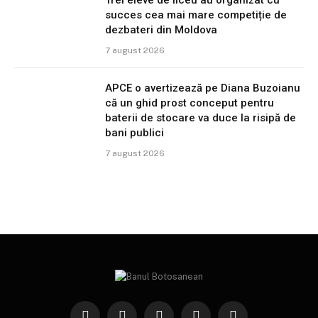
Trei eleve de liceu au organizat cu
succes cea mai mare competiție de
dezbateri din Moldova
7 august 2026
APCE o avertizează pe Diana Buzoianu
că un ghid prost conceput pentru
baterii de stocare va duce la risipă de
bani publici
7 august 2026