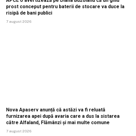
APCE o avertizează pe Diana Buzoianu că un ghid
prost conceput pentru baterii de stocare va duce la
risipă de bani publici
7 august 2026
Nova Apaserv anunță că astăzi va fi reluată
furnizarea apei după avaria care a dus la sistarea
către Alfaland, Flămânzi și mai multe comune
7 august 2026