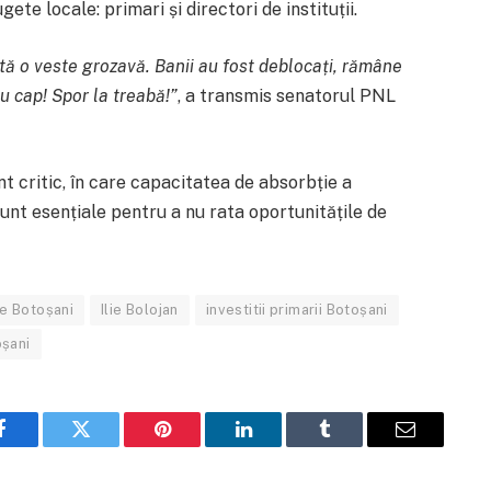
te locale: primari și directori de instituții.
tă o veste grozavă. Banii au fost deblocați, rămâne
 cu cap! Spor la treabă!”
, a transmis senatorul PNL
 critic, în care capacitatea de absorbție a
 sunt esențiale pentru a nu rata oportunitățile de
re Botoșani
Ilie Bolojan
investitii primarii Botoșani
șani
Facebook
Twitter
Pinterest
LinkedIn
Tumblr
Email