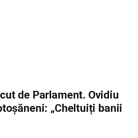
ecut de Parlament. Ovidiu
otoșăneni: „Cheltuiți banii