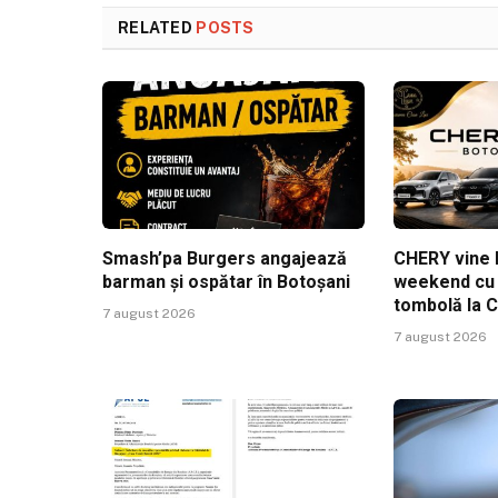
RELATED
POSTS
Smash’pa Burgers angajează
CHERY vine l
barman și ospătar în Botoșani
weekend cu t
tombolă la 
7 august 2026
7 august 2026