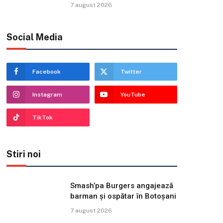
7 august 2026
Social Media
Facebook
Twitter
Instagram
YouTube
TikTok
Stiri noi
Smash’pa Burgers angajează
barman și ospătar în Botoșani
7 august 2026