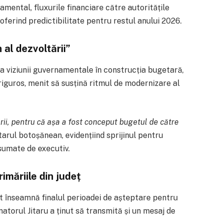
ental, fluxurile financiare către autoritățile
, oferind predictibilitate pentru restul anului 2026.
al dezvoltării”
a viziunii guvernamentale în construcția bugetară,
iguros, menit să susțină ritmul de modernizare al
rii, pentru că așa a fost conceput bugetul de către
arul botoșănean, evidențiind sprijinul pentru
sumate de executiv.
imăriile din județ
t înseamnă finalul perioadei de așteptare pentru
natorul Jitaru a ținut să transmită și un mesaj de