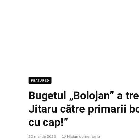
FEATURED
Bugetul „Bolojan” a tr
Jitaru către primarii b
cu cap!”
20 martie 2026
Niciun comentariu