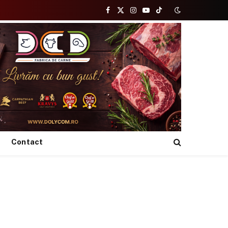
Facebook
X
Instagram
YouTube
TikTok
(Twitter)
Contact