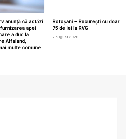
v anunță că astăzi
Botoșani – București cu doar
ă furnizarea apei
75 de lei la RVG
care a dus la
7 august 2026
re Alfaland,
 mai multe comune