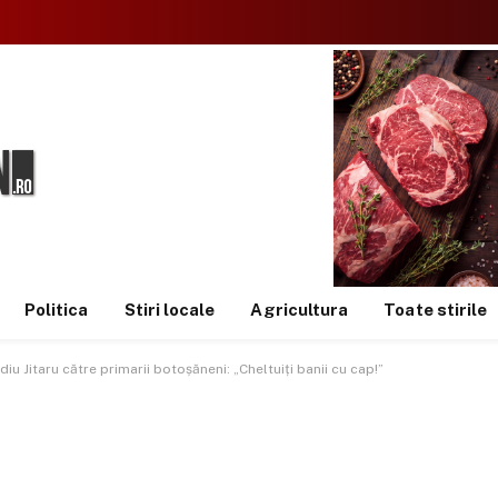
Politica
Stiri locale
Agricultura
Toate stirile
iu Jitaru către primarii botoșăneni: „Cheltuiți banii cu cap!”