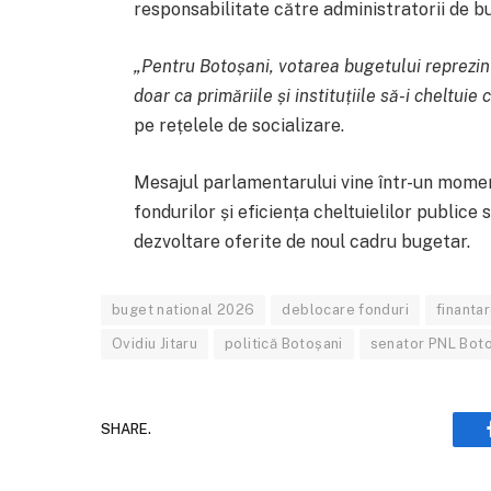
responsabilitate către administratorii de buge
„Pentru Botoșani, votarea bugetului reprezin
doar ca primăriile și instituțiile să-i cheltuie
pe rețelele de socializare.
Mesajul parlamentarului vine într-un moment
fondurilor și eficiența cheltuielilor publice
dezvoltare oferite de noul cadru bugetar.
buget national 2026
deblocare fonduri
finanta
Ovidiu Jitaru
politică Botoșani
senator PNL Boto
SHARE.