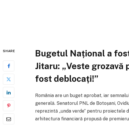
Bugetul Național a fost
SHARE
Jitaru: „Veste grozavă 
fost deblocați!”
România are un buget aprobat, iar semnalul
generală. Senatorul PNL de Botoșani, Ovidiu 
reprezintă „unda verde” pentru proiectele de
arhitectura financiară propusă de premierul I