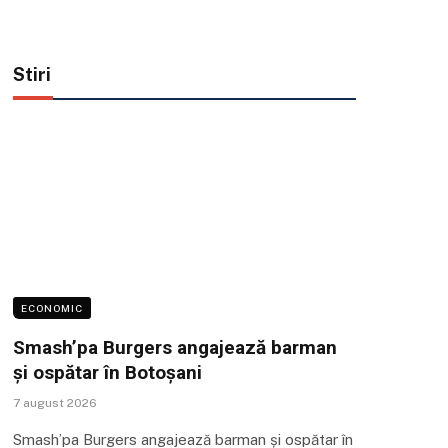
Stiri
ECONOMIC
Smash’pa Burgers angajează barman
și ospătar în Botoșani
7 august 2026
Smash’pa Burgers angajează barman și ospătar în