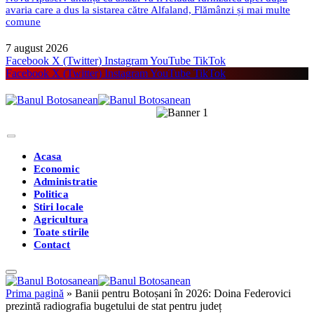
avaria care a dus la sistarea către Alfaland, Flămânzi și mai multe
comune
7 august 2026
Facebook
X (Twitter)
Instagram
YouTube
TikTok
Facebook
X (Twitter)
Instagram
YouTube
TikTok
Acasa
Economic
Administratie
Politica
Stiri locale
Agricultura
Toate stirile
Contact
Prima pagină
»
Banii pentru Botoșani în 2026: Doina Federovici
prezintă radiografia bugetului de stat pentru județ