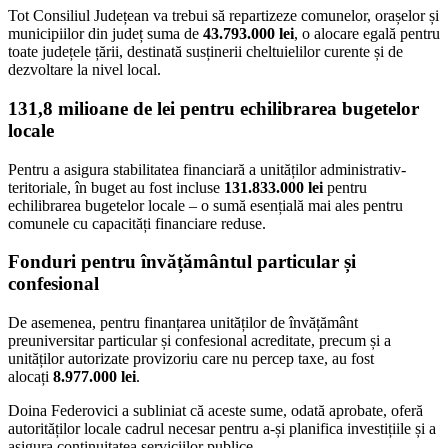
Tot Consiliul Județean va trebui să repartizeze comunelor, orașelor și
municipiilor din județ suma de
43.793.000 lei
, o alocare egală pentru
toate județele țării, destinată susținerii cheltuielilor curente și de
dezvoltare la nivel local.
131,8 milioane de lei pentru echilibrarea bugetelor
locale
Pentru a asigura stabilitatea financiară a unităților administrativ-
teritoriale, în buget au fost incluse
131.833.000 lei
pentru
echilibrarea bugetelor locale – o sumă esențială mai ales pentru
comunele cu capacități financiare reduse.
Fonduri pentru învățământul particular și
confesional
De asemenea, pentru finanțarea unităților de învățământ
preuniversitar particular și confesional acreditate, precum și a
unităților autorizate provizoriu care nu percep taxe, au fost
alocați
8.977.000 lei
.
Doina Federovici a subliniat că aceste sume, odată aprobate, oferă
autorităților locale cadrul necesar pentru a-și planifica investițiile și a
asigura continuitatea serviciilor publice.