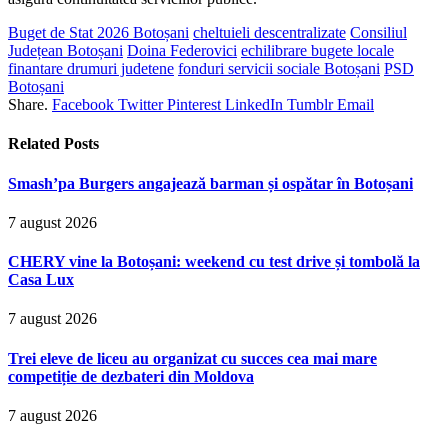
Buget de Stat 2026 Botoșani
cheltuieli descentralizate
Consiliul
Județean Botoșani
Doina Federovici
echilibrare bugete locale
finantare drumuri judetene
fonduri servicii sociale Botoșani
PSD
Botoșani
Share.
Facebook
Twitter
Pinterest
LinkedIn
Tumblr
Email
Related
Posts
Smash’pa Burgers angajează barman și ospătar în Botoșani
7 august 2026
CHERY vine la Botoșani: weekend cu test drive și tombolă la
Casa Lux
7 august 2026
Trei eleve de liceu au organizat cu succes cea mai mare
competiție de dezbateri din Moldova
7 august 2026