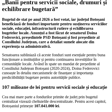
„Banii pentru servicii sociale, drumuri și
echilibrare bugetară”
Bugetul de stat pe anul 2026 a fost votat, iar județul Botoșani
beneficiază de fonduri importante pentru susținerea serviciilor
sociale, educației, infrastructurii rutiere și echilibrarea
bugetelor locale. Anunțul a fost făcut de senatorul Doina
Federovici, președintele PSD Botoșani și fost președinte al
Consiliului Județean, care a detaliat sumele alocate din
experiența sa administrativă.
Senatoarea subliniază că aceste fonduri sunt esențiale pentru buna
funcționare a instituțiilor și pentru continuarea investițiilor în
comunitățile locale. Având în spate un mandat de președinte al
Consiliului Județean Botoșani (2020-2024), Doina Federovici
cunoaște în detaliu mecanismele de finanțare și importanța
predictibilității bugetare pentru autoritățile publice.
107 milioane de lei pentru servicii sociale și educație
Cea mai mare parte a fondurilor primite de județ prin bugetul
centralizat vizează cheltuielile descentralizate. Pentru acest capitol,
Botoșaniul primește
107.041.000 lei
.