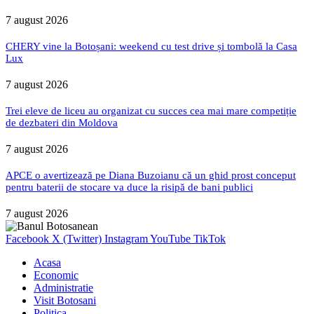
7 august 2026
CHERY vine la Botoșani: weekend cu test drive și tombolă la Casa
Lux
7 august 2026
Trei eleve de liceu au organizat cu succes cea mai mare competiție
de dezbateri din Moldova
7 august 2026
APCE o avertizează pe Diana Buzoianu că un ghid prost conceput
pentru baterii de stocare va duce la risipă de bani publici
7 august 2026
Facebook
X (Twitter)
Instagram
YouTube
TikTok
Acasa
Economic
Administratie
Visit Botosani
Politica