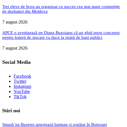
Trei eleve de liceu au organizat cu succes cea mai mare competiție
de dezbateri din Moldova
7 august 2026
APCE o avertizează pe Diana Buzoianu că un ghid prost conceput
pentru baterii de stocare va duce la risipă de bani publici
7 august 2026
Social Media
Facebook
Twitter
Instagram
YouTube
TikTok
Stiri noi
Smash’pa Burgers angajează barman și ospătar în Botoșani