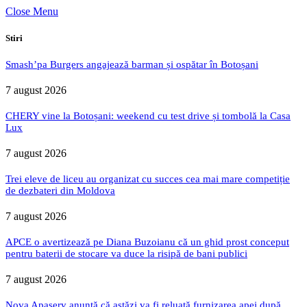
Close Menu
Stiri
Smash’pa Burgers angajează barman și ospătar în Botoșani
7 august 2026
CHERY vine la Botoșani: weekend cu test drive și tombolă la Casa
Lux
7 august 2026
Trei eleve de liceu au organizat cu succes cea mai mare competiție
de dezbateri din Moldova
7 august 2026
APCE o avertizează pe Diana Buzoianu că un ghid prost conceput
pentru baterii de stocare va duce la risipă de bani publici
7 august 2026
Nova Apaserv anunță că astăzi va fi reluată furnizarea apei după