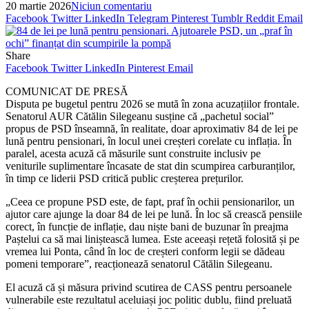
20 martie 2026
Niciun comentariu
Facebook
Twitter
LinkedIn
Telegram
Pinterest
Tumblr
Reddit
Email
Share
Facebook
Twitter
LinkedIn
Pinterest
Email
COMUNICAT DE PRESĂ
Disputa pe bugetul pentru 2026 se mută în zona acuzațiilor frontale.
Senatorul AUR Cătălin Silegeanu susține că „pachetul social”
propus de PSD înseamnă, în realitate, doar aproximativ 84 de lei pe
lună pentru pensionari, în locul unei creșteri corelate cu inflația. În
paralel, acesta acuză că măsurile sunt construite inclusiv pe
veniturile suplimentare încasate de stat din scumpirea carburanților,
în timp ce liderii PSD critică public creșterea prețurilor.
„Ceea ce propune PSD este, de fapt, praf în ochii pensionarilor, un
ajutor care ajunge la doar 84 de lei pe lună. În loc să crească pensiile
corect, în funcție de inflație, dau niște bani de buzunar în preajma
Paștelui ca să mai liniștească lumea. Este aceeași rețetă folosită și pe
vremea lui Ponta, când în loc de creșteri conform legii se dădeau
pomeni temporare”, reacționează senatorul Cătălin Silegeanu.
El acuză că și măsura privind scutirea de CASS pentru persoanele
vulnerabile este rezultatul aceluiași joc politic dublu, fiind preluată