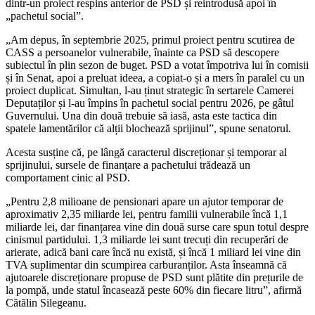
dintr-un proiect respins anterior de PSD și reintrodusă apoi în
„pachetul social”.
„Am depus, în septembrie 2025, primul proiect pentru scutirea de
CASS a persoanelor vulnerabile, înainte ca PSD să descopere
subiectul în plin sezon de buget. PSD a votat împotriva lui în comisii
și în Senat, apoi a preluat ideea, a copiat-o și a mers în paralel cu un
proiect duplicat. Simultan, l-au ținut strategic în sertarele Camerei
Deputaților și l-au împins în pachetul social pentru 2026, pe gâtul
Guvernului. Una din două trebuie să iasă, asta este tactica din
spatele lamentărilor că alții blochează sprijinul”, spune senatorul.
Acesta susține că, pe lângă caracterul discreționar și temporar al
sprijinului, sursele de finanțare a pachetului trădează un
comportament cinic al PSD.
„Pentru 2,8 milioane de pensionari apare un ajutor temporar de
aproximativ 2,35 miliarde lei, pentru familii vulnerabile încă 1,1
miliarde lei, dar finanțarea vine din două surse care spun totul despre
cinismul partidului. 1,3 miliarde lei sunt trecuți din recuperări de
arierate, adică bani care încă nu există, și încă 1 miliard lei vine din
TVA suplimentar din scumpirea carburanților. Asta înseamnă că
ajutoarele discreționare propuse de PSD sunt plătite din prețurile de
la pompă, unde statul încasează peste 60% din fiecare litru”, afirmă
Cătălin Silegeanu.