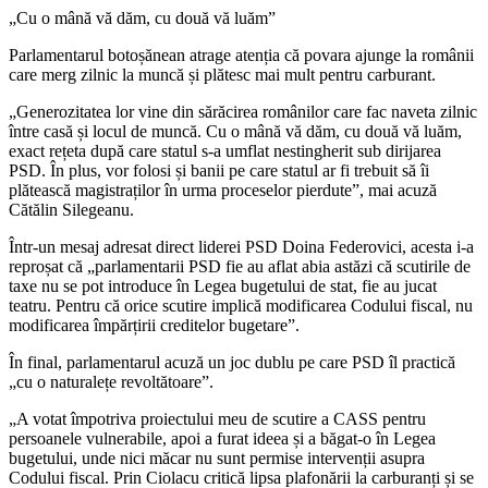
„Cu o mână vă dăm, cu două vă luăm”
Parlamentarul botoșănean atrage atenția că povara ajunge la românii
care merg zilnic la muncă și plătesc mai mult pentru carburant.
„Generozitatea lor vine din sărăcirea românilor care fac naveta zilnic
între casă și locul de muncă. Cu o mână vă dăm, cu două vă luăm,
exact rețeta după care statul s-a umflat nestingherit sub dirijarea
PSD. În plus, vor folosi și banii pe care statul ar fi trebuit să îi
plătească magistraților în urma proceselor pierdute”, mai acuză
Cătălin Silegeanu.
Într-un mesaj adresat direct liderei PSD Doina Federovici, acesta i-a
reproșat că „parlamentarii PSD fie au aflat abia astăzi că scutirile de
taxe nu se pot introduce în Legea bugetului de stat, fie au jucat
teatru. Pentru că orice scutire implică modificarea Codului fiscal, nu
modificarea împărțirii creditelor bugetare”.
În final, parlamentarul acuză un joc dublu pe care PSD îl practică
„cu o naturalețe revoltătoare”.
„A votat împotriva proiectului meu de scutire a CASS pentru
persoanele vulnerabile, apoi a furat ideea și a băgat-o în Legea
bugetului, unde nici măcar nu sunt permise intervenții asupra
Codului fiscal. Prin Ciolacu critică lipsa plafonării la carburanți și se