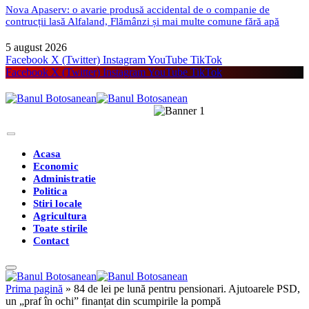
Nova Apaserv: o avarie produsă accidental de o companie de
contrucții lasă Alfaland, Flămânzi și mai multe comune fără apă
5 august 2026
Facebook
X (Twitter)
Instagram
YouTube
TikTok
Facebook
X (Twitter)
Instagram
YouTube
TikTok
Acasa
Economic
Administratie
Politica
Stiri locale
Agricultura
Toate stirile
Contact
Prima pagină
»
84 de lei pe lună pentru pensionari. Ajutoarele PSD,
un „praf în ochi” finanțat din scumpirile la pompă