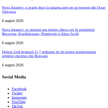
Nova Apaserv: o avarie duce la sistarea apei pe un tronson din Octav
Onicescu
6 august 2026
Nova Apaserv: se sistează apa pentru câteva ore în perimetrul
Bucovina, Kogălniceanu, Primăverii și Aleea Școlii
6 august 2026
Delgaz Grid licitează 11,7 milioane de lei pentru modernizarea
rețelelor electrice din Botoșani
6 august 2026
Social Media
Facebook
Twitter
Instagram
YouTube
TikTok