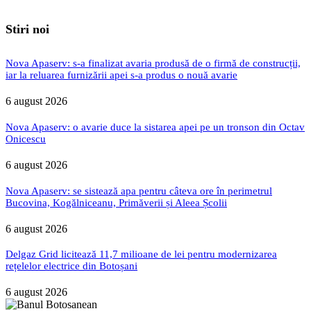
Stiri noi
Nova Apaserv: s-a finalizat avaria produsă de o firmă de construcții,
iar la reluarea furnizării apei s-a produs o nouă avarie
6 august 2026
Nova Apaserv: o avarie duce la sistarea apei pe un tronson din Octav
Onicescu
6 august 2026
Nova Apaserv: se sistează apa pentru câteva ore în perimetrul
Bucovina, Kogălniceanu, Primăverii și Aleea Școlii
6 august 2026
Delgaz Grid licitează 11,7 milioane de lei pentru modernizarea
rețelelor electrice din Botoșani
6 august 2026