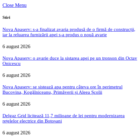
Close Menu
Stiri
Nova Apaserv: s-a finalizat avaria produsă de o firmă de construcții,
iar la reluarea furnizării apei s-a produs o nouă avarie
6 august 2026
Nova Apaserv: o avarie duce la sistarea apei pe un tronson din Octav
Onicescu
6 august 2026
Nova Apaserv: se sistează apa pentru câteva ore în perimetrul
Bucovina, Kogălniceanu, Primăverii și Aleea Școlii
6 august 2026
Delgaz Grid licitează 11,7 milioane de lei pentru modernizarea
rețelelor electrice din Botoșani
6 august 2026