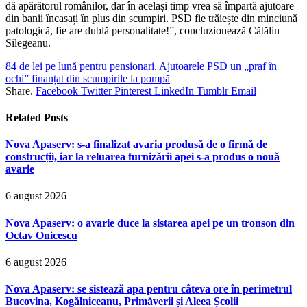
dă apărătorul românilor, dar în același timp vrea să împartă ajutoare
din banii încasați în plus din scumpiri. PSD fie trăiește din minciună
patologică, fie are dublă personalitate!”, concluzionează Cătălin
Silegeanu.
84 de lei pe lună pentru pensionari. Ajutoarele PSD
un „praf în
ochi” finanțat din scumpirile la pompă
Share.
Facebook
Twitter
Pinterest
LinkedIn
Tumblr
Email
Related
Posts
Nova Apaserv: s-a finalizat avaria produsă de o firmă de
construcții, iar la reluarea furnizării apei s-a produs o nouă
avarie
6 august 2026
Nova Apaserv: o avarie duce la sistarea apei pe un tronson din
Octav Onicescu
6 august 2026
Nova Apaserv: se sistează apa pentru câteva ore în perimetrul
Bucovina, Kogălniceanu, Primăverii și Aleea Școlii