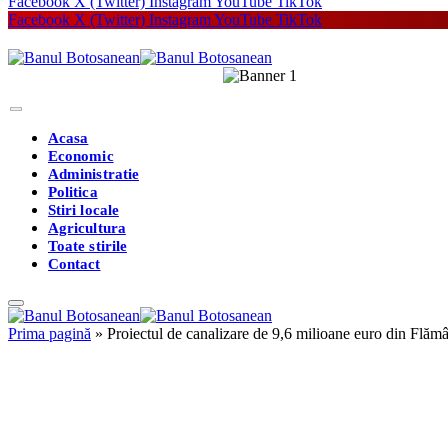
Facebook
X (Twitter)
Instagram
YouTube
TikTok
Facebook
X (Twitter)
Instagram
YouTube
TikTok
Acasa
Economic
Administratie
Politica
Stiri locale
Agricultura
Toate stirile
Contact
Prima pagină
»
Proiectul de canalizare de 9,6 milioane euro din Flămân