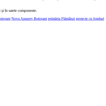
ât și în satele componente.
Botoșani
Nova Apaserv Botoșani
primăria Flămânzi
proiecte cu fonduri