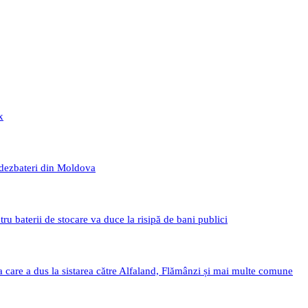
x
 dezbateri din Moldova
 baterii de stocare va duce la risipă de bani publici
a care a dus la sistarea către Alfaland, Flămânzi și mai multe comune