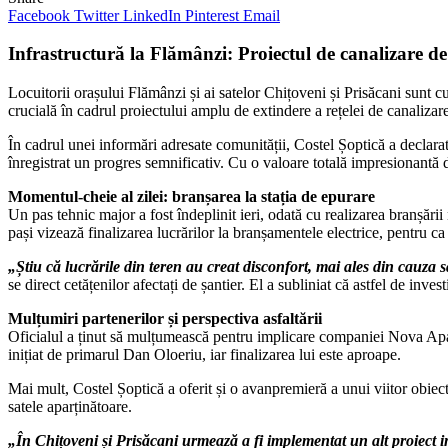
Facebook
Twitter
LinkedIn
Pinterest
Email
Infrastructură la Flămânzi: Proiectul de canalizare de
Locuitorii orașului Flămânzi și ai satelor Chițoveni și Prisăcani sunt c
crucială în cadrul proiectului amplu de extindere a rețelei de canalizare
În cadrul unei informări adresate comunității, Costel Șoptică a declara
înregistrat un progres semnificativ. Cu o valoare totală impresionantă 
Momentul-cheie al zilei: branșarea la stația de epurare
Un pas tehnic major a fost îndeplinit ieri, odată cu realizarea branșării
pași vizează finalizarea lucrărilor la branșamentele electrice, pentru ca 
„Știu că lucrările din teren au creat disconfort, mai ales din cauza 
se direct cetățenilor afectați de șantier. El a subliniat că astfel de inves
Mulțumiri partenerilor și perspectiva asfaltării
Oficialul a ținut să mulțumească pentru implicare companiei Nova ApaSe
inițiat de primarul Dan Oloeriu, iar finalizarea lui este aproape.
Mai mult, Costel Șoptică a oferit și o avanpremieră a unui viitor obiec
satele aparținătoare.
„În Chițoveni și Prisăcani urmează a fi implementat un alt proiect