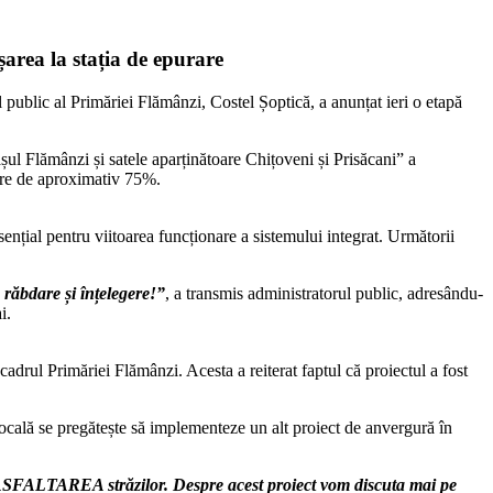
șarea la stația de epurare
l public al Primăriei Flămânzi, Costel Șoptică, a anunțat ieri o etapă
șul Flămânzi și satele aparținătoare Chițoveni și Prisăcani” a
zare de aproximativ 75%.
sențial pentru viitoarea funcționare a sistemului integrat. Următorii
 răbdare și înțelegere!”
, a transmis administratorul public, adresându-
i.
drul Primăriei Flămânzi. Acesta a reiterat faptul că proiectul a fost
locală se pregătește să implementeze un alt proiect de anvergură în
ă ASFALTAREA străzilor. Despre acest proiect vom discuta mai pe