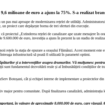
 9,6 milioane de euro a ajuns la 75%. S-a realizat bran
u un pas mai aproape de modernizarea rețelei de utilități. Administratoru
, un proiect care depășește borna de trei sferturi din execuție.
t că proiectul „Extinderea rețelei de canalizare ape uzate menajere în ora
de 9.600.000 de euro, investiția a ajuns în prezent la un stadiu de reali
 noii rețele la stația de epurare a orașului Flămânzi. Acest moment este e
întreaga infrastructură să poată fi utilizată în parametri optimi.
săpăturilor și a intervențiilor asupra drumurilor. Vă mulțumesc pentru
tiții sunt fundamentul dezvoltării reale și al îmbunătățirii condițiilor de tra
rv Botoșani, cât și echipei interne de implementare a proiectelor din ca
tiv major pentru comunitate. După finalizarea canalizării, administrația 
 important, în valoare de aproximativ 8.000.000 de euro, care vizeaz