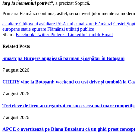
larg la momentul potrivit”
, a precizat Șoptică.
Primăria Flămânzi continuă, astfel, seria investițiilor menite să moderniz
asfaltare Chițoveni
asfaltare Prisăcani
canalizare Flămânzi
Costel Șopt
europene
stație epurare Flămânzi
utilități publice
Share.
Facebook
Twitter
Pinterest
LinkedIn
Tumblr
Email
Related
Posts
Smash’pa Burgers angajează barman și ospătar în Botoșani
7 august 2026
CHERY vine la Botoșani: weekend cu test drive și tombolă la Ca
7 august 2026
Trei eleve de liceu au organizat cu succes cea mai mare competiț
7 august 2026
APCE o avertizează pe Diana Buzoianu că un ghid prost conceput p