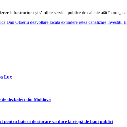
eze infrastructura și să ofere servicii publice de calitate atât în oraș, c
ică
Dan Oloeriu
dezvoltare locală
extindere rețea canalizare
investiții 
sa Lux
ie de dezbateri din Moldova
entru baterii de stocare va duce la risipă de bani publici