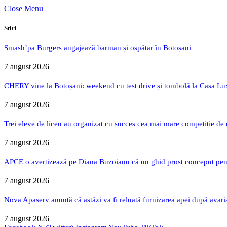
Close Menu
Stiri
Smash’pa Burgers angajează barman și ospătar în Botoșani
7 august 2026
CHERY vine la Botoșani: weekend cu test drive și tombolă la Casa Lu
7 august 2026
Trei eleve de liceu au organizat cu succes cea mai mare competiție de
7 august 2026
APCE o avertizează pe Diana Buzoianu că un ghid prost conceput pentru
7 august 2026
Nova Apaserv anunță că astăzi va fi reluată furnizarea apei după avari
7 august 2026