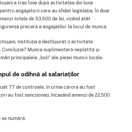
șani a tras linie după activitatea din luna
 pentru angajatorii care au sfidat legislația. În doar
amenzi totale de 53.500 de lei, vizând atât
siguranța precară a angajaților la locul de muncă.
oșani, instituția a desfășurat o activitate
i. Concluzia? Munca suplimentară neplătită și
ân principalele „boli” ale pieței muncii locale.
pul de odihnă al salariaților
tuat 77 de controale, în urma cărora au fost
ori au fost sancționați, încasând amenzi de 22.500
e se numără: