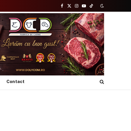
Facebook
X
Instagram
YouTube
TikTok
(Twitter)
Contact