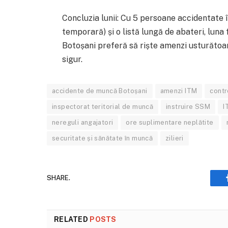
Concluzia lunii: Cu 5 persoane accidentate 
temporară) și o listă lungă de abateri, luna
Botoșani preferă să riște amenzi usturătoa
sigur.
accidente de muncă Botoșani
amenzi ITM
cont
inspectorat teritorial de muncă
instruire SSM
I
nereguli angajatori
ore suplimentare neplătite
securitate și sănătate în muncă
zilieri
SHARE.
RELATED
POSTS