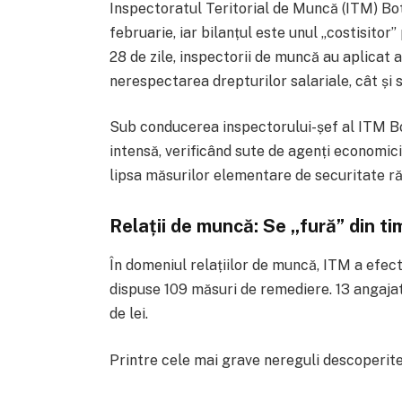
Inspectoratul Teritorial de Muncă (ITM) Boto
februarie, iar bilanțul este unul „costisitor”
28 de zile, inspectorii de muncă au aplicat 
nerespectarea drepturilor salariale, cât și 
Sub conducerea inspectorului-șef al ITM Bot
intensă, verificând sute de agenți economic
lipsa măsurilor elementare de securitate răm
Relații de muncă: Se „fură” din tim
În domeniul relațiilor de muncă, ITM a efec
dispuse 109 măsuri de remediere. 13 angajat
de lei.
Printre cele mai grave nereguli descoperit