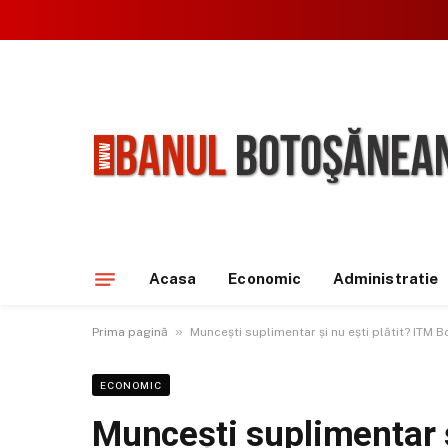
Acasa
Economic
Administratie
»
Prima pagină
Muncești suplimentar și nu ești plătit? ITM
ECONOMIC
Muncești suplimentar ș