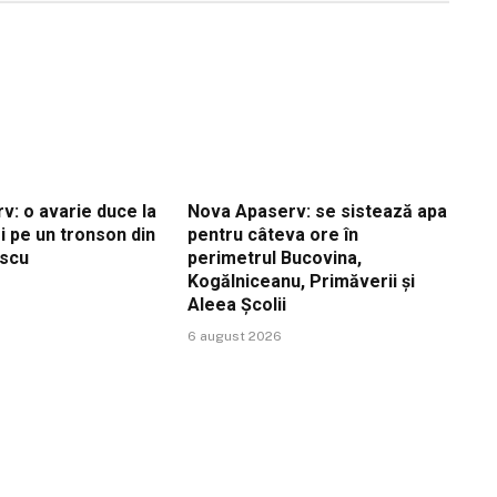
v: o avarie duce la
Nova Apaserv: se sistează apa
i pe un tronson din
pentru câteva ore în
escu
perimetrul Bucovina,
Kogălniceanu, Primăverii și
Aleea Școlii
6 august 2026