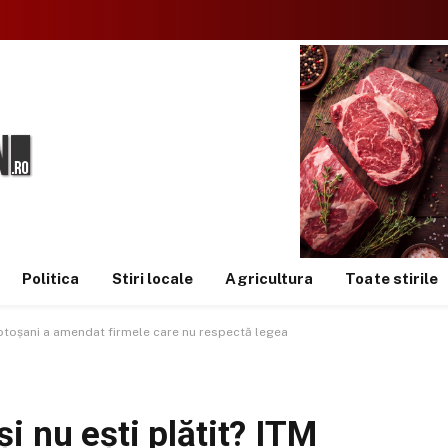
Politica
Stiri locale
Agricultura
Toate stirile
 Botoșani a amendat firmele care nu respectă legea
i nu ești plătit? ITM