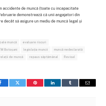
în accidente de muncă (toate cu incapacitate
 februarie demonstrează că unii angajatori din
re decât să asigure un mediu de muncă legal și
roale muncă
evaluare riscuri
TM Botoșani
legislația muncii
muncă nedeclarată
relații de muncă
repaus săptămânal
Revisal
Facebook
Twitter
Pinterest
LinkedIn
Tumblr
Email