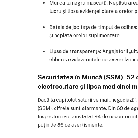
Munca la negru mascată: Nepăstrarea 
lucru și lipsa evidenței clare a orelor p
Bătaia de joc față de timpul de odihn
și neplata orelor suplimentare.
Lipsa de transparență: Angajatorii „uit
elibereze adeverințele necesare la înce
Securitatea în Muncă (SSM): 52 d
electrocutare și lipsa medicinei m
Dacă la capitolul salarii se mai „negociază”,
(SSM), cifrele sunt alarmante. Din 68 de age
Inspectorii au constatat 94 de neconformită
puțin de 86 de avertismente.