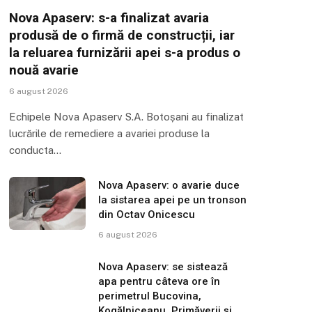
Nova Apaserv: s-a finalizat avaria
produsă de o firmă de construcții, iar
la reluarea furnizării apei s-a produs o
nouă avarie
6 august 2026
Echipele Nova Apaserv S.A. Botoșani au finalizat
lucrările de remediere a avariei produse la
conducta…
Nova Apaserv: o avarie duce
la sistarea apei pe un tronson
din Octav Onicescu
6 august 2026
Nova Apaserv: se sistează
apa pentru câteva ore în
perimetrul Bucovina,
Kogălniceanu, Primăverii și