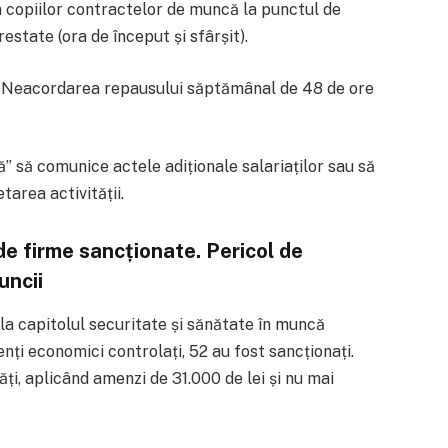
copiilor contractelor de muncă la punctul de
restate (ora de început și sfârșit).
ă: Neacordarea repausului săptămânal de 48 de ore
ă” să comunice actele adiționale salariaților sau să
tarea activității.
e firme sancționate. Pericol de
uncii
 la capitolul securitate și sănătate în muncă
nți economici controlați, 52 au fost sancționați.
ți, aplicând amenzi de 31.000 de lei și nu mai