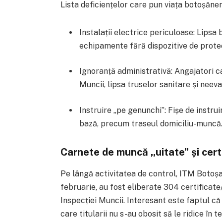
Lista deficiențelor care pun viața botoșăneni
Instalații electrice periculoase: Lipsa
echipamente fără dispozitive de protec
Ignoranță administrativă: Angajatori 
Muncii, lipsa truselor sanitare și neev
Instruire „pe genunchi”: Fișe de instru
bază, precum traseul domiciliu-muncă
Carnete de muncă „uitate” și cert
Pe lângă activitatea de control, ITM Botoș
februarie, au fost eliberate 304 certificate
Inspecției Muncii. Interesant este faptul c
care titularii nu s-au obosit să le ridice în 