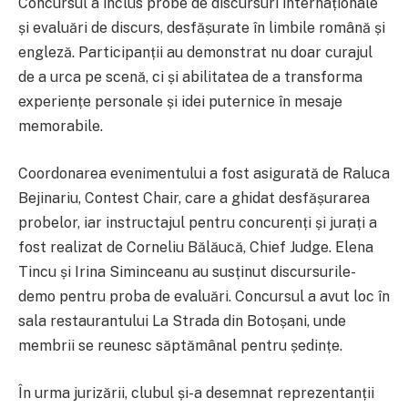
Concursul a inclus probe de discursuri internaționale
și evaluări de discurs, desfășurate în limbile română și
engleză. Participanții au demonstrat nu doar curajul
de a urca pe scenă, ci și abilitatea de a transforma
experiențe personale și idei puternice în mesaje
memorabile.
Coordonarea evenimentului a fost asigurată de Raluca
Bejinariu, Contest Chair, care a ghidat desfășurarea
probelor, iar instructajul pentru concurenți și jurați a
fost realizat de Corneliu Bălăucă, Chief Judge. Elena
Tincu și Irina Siminceanu au susținut discursurile-
demo pentru proba de evaluări. Concursul a avut loc în
sala restaurantului La Strada din Botoșani, unde
membrii se reunesc săptămânal pentru ședințe.
În urma jurizării, clubul și-a desemnat reprezentanții