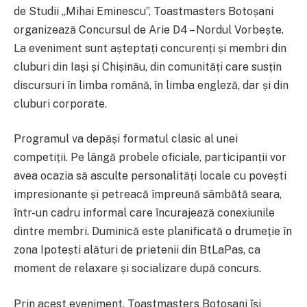
de Studii „Mihai Eminescu”, Toastmasters Botoșani
organizează Concursul de Arie D4 – Nordul Vorbește.
La eveniment sunt așteptați concurenți și membri din
cluburi din Iași și Chișinău, din comunități care susțin
discursuri în limba română, în limba engleză, dar și din
cluburi corporate.
Programul va depăși formatul clasic al unei
competiții. Pe lângă probele oficiale, participanții vor
avea ocazia să asculte personalități locale cu povești
impresionante și petreacă împreună sâmbătă seara,
într-un cadru informal care încurajează conexiunile
dintre membri. Duminică este planificată o drumeție în
zona Ipotești alături de prietenii din BtLaPas, ca
moment de relaxare și socializare după concurs.
Prin acest eveniment, Toastmasters Botoșani își