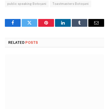
public speaking Botoșani
Toastmasters Botoșani
Facebook
Twitter
Pinterest
LinkedIn
Tumblr
Email
RELATED
POSTS