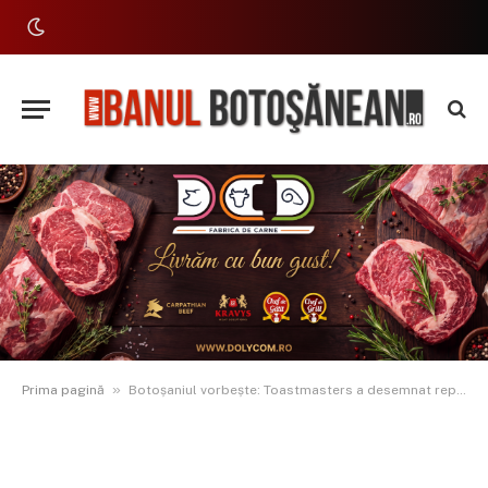
»
Prima pagină
Botoșaniul vorbește: Toastmasters a desemnat reprezentanții pentru competițiile regionale