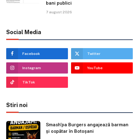
bani publici
7 august 2026
Social Media
Facebook
Twitter
Instagram
YouTube
TikTok
Stiri noi
Smash’pa Burgers angajează barman
și ospătar în Botoșani