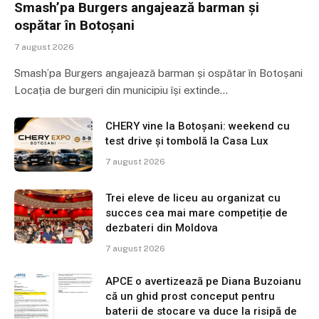
Smash’pa Burgers angajează barman și
ospătar în Botoșani
7 august 2026
Smash’pa Burgers angajează barman și ospătar în Botoșani
Locația de burgeri din municipiu își extinde…
CHERY vine la Botoșani: weekend cu
test drive și tombolă la Casa Lux
7 august 2026
Trei eleve de liceu au organizat cu
succes cea mai mare competiție de
dezbateri din Moldova
7 august 2026
APCE o avertizează pe Diana Buzoianu
că un ghid prost conceput pentru
baterii de stocare va duce la risipă de