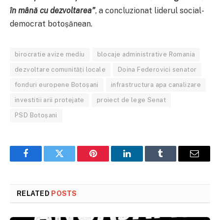
în mână cu dezvoltarea”
, a concluzionat liderul social-
democrat botoșănean.
birocratie avize mediu
blocaje administrative Romania
dezvoltare comunități locale
Doina Federovici senator
fonduri europene Botoșani
infrastructura apa canalizare
investitii arii protejate
proiect de lege Senat
PSD Botoșani
Facebook
Twitter
Pinterest
LinkedIn
Tumblr
Email
RELATED
POSTS