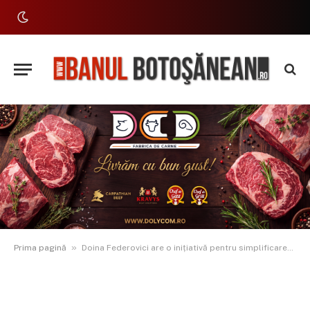
»
Prima pagină
Doina Federovici are o inițiativă pentru simplificarea avizelor de mediu care ar putea salva multe proiecte de infrastructură din Botoșani și din țară