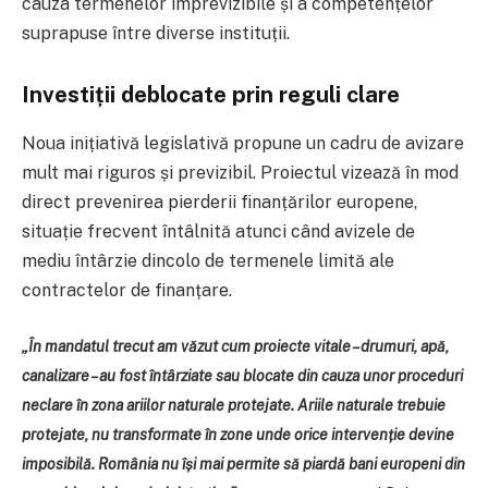
cauza termenelor imprevizibile și a competențelor
suprapuse între diverse instituții.
Investiții deblocate prin reguli clare
Noua inițiativă legislativă propune un cadru de avizare
mult mai riguros și previzibil. Proiectul vizează în mod
direct prevenirea pierderii finanțărilor europene,
situație frecvent întâlnită atunci când avizele de
mediu întârzie dincolo de termenele limită ale
contractelor de finanțare.
„În mandatul trecut am văzut cum proiecte vitale – drumuri, apă,
canalizare – au fost întârziate sau blocate din cauza unor proceduri
neclare în zona ariilor naturale protejate. Ariile naturale trebuie
protejate, nu transformate în zone unde orice intervenție devine
imposibilă. România nu își mai permite să piardă bani europeni din