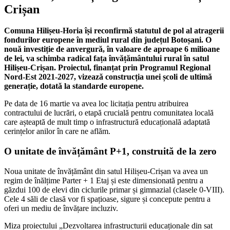
Crișan
Comuna Hilișeu-Horia își reconfirmă statutul de pol al atragerii
fondurilor europene în mediul rural din județul Botoșani. O
nouă investiție de anvergură, în valoare de aproape 6 milioane
de lei, va schimba radical fața învățământului rural în satul
Hilișeu-Crișan. Proiectul, finanțat prin Programul Regional
Nord-Est 2021-2027, vizează construcția unei școli de ultimă
generație, dotată la standarde europene.
Pe data de 16 martie va avea loc licitația pentru atribuirea
contractului de lucrări, o etapă crucială pentru comunitatea locală
care așteaptă de mult timp o infrastructură educațională adaptată
cerințelor anilor în care ne aflăm.
O unitate de învățământ P+1, construită de la zero
Noua unitate de învățământ din satul Hilișeu-Crișan va avea un
regim de înălțime Parter + 1 Etaj și este dimensionată pentru a
găzdui 100 de elevi din ciclurile primar și gimnazial (clasele 0-VIII).
Cele 4 săli de clasă vor fi spațioase, sigure și concepute pentru a
oferi un mediu de învățare incluziv.
Miza proiectului „Dezvoltarea infrastructurii educaționale din sat