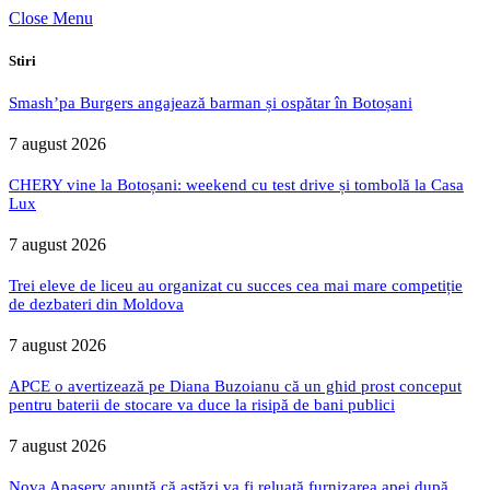
Close Menu
Stiri
Smash’pa Burgers angajează barman și ospătar în Botoșani
7 august 2026
CHERY vine la Botoșani: weekend cu test drive și tombolă la Casa
Lux
7 august 2026
Trei eleve de liceu au organizat cu succes cea mai mare competiție
de dezbateri din Moldova
7 august 2026
APCE o avertizează pe Diana Buzoianu că un ghid prost conceput
pentru baterii de stocare va duce la risipă de bani publici
7 august 2026
Nova Apaserv anunță că astăzi va fi reluată furnizarea apei după