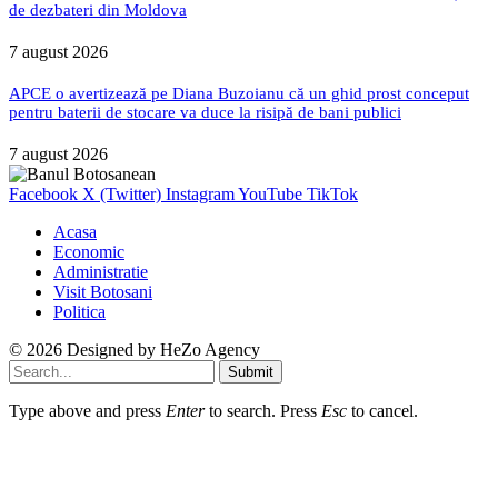
de dezbateri din Moldova
7 august 2026
APCE o avertizează pe Diana Buzoianu că un ghid prost conceput
pentru baterii de stocare va duce la risipă de bani publici
7 august 2026
Facebook
X (Twitter)
Instagram
YouTube
TikTok
Acasa
Economic
Administratie
Visit Botosani
Politica
© 2026 Designed by
HeZo Agency
Submit
Type above and press
Enter
to search. Press
Esc
to cancel.