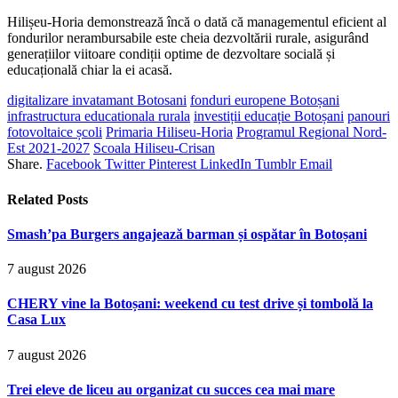
Hilișeu-Horia demonstrează încă o dată că managementul eficient al
fondurilor nerambursabile este cheia dezvoltării rurale, asigurând
generațiilor viitoare condiții optime de dezvoltare socială și
educațională chiar la ei acasă.
digitalizare invatamant Botosani
fonduri europene Botoșani
infrastructura educationala rurala
investiții educație Botoșani
panouri
fotovoltaice școli
Primaria Hiliseu-Horia
Programul Regional Nord-
Est 2021-2027
Scoala Hiliseu-Crisan
Share.
Facebook
Twitter
Pinterest
LinkedIn
Tumblr
Email
Related
Posts
Smash’pa Burgers angajează barman și ospătar în Botoșani
7 august 2026
CHERY vine la Botoșani: weekend cu test drive și tombolă la
Casa Lux
7 august 2026
Trei eleve de liceu au organizat cu succes cea mai mare