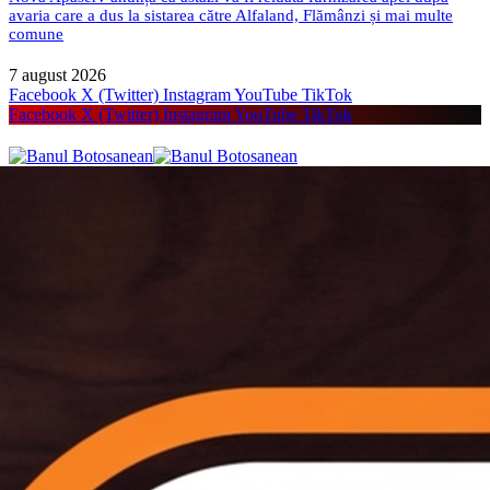
avaria care a dus la sistarea către Alfaland, Flămânzi și mai multe
comune
7 august 2026
Facebook
X (Twitter)
Instagram
YouTube
TikTok
Facebook
X (Twitter)
Instagram
YouTube
TikTok