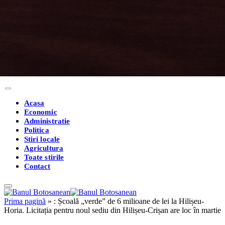
Acasa
Economic
Administratie
Politica
Stiri locale
Agricultura
Toate stirile
Contact
Prima pagină
»
: Școală „verde” de 6 milioane de lei la Hilișeu-
Horia. Licitația pentru noul sediu din Hilișeu-Crișan are loc în martie