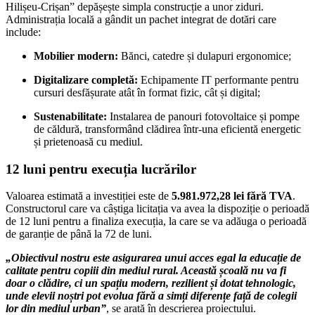
Hilișeu-Crișan” depășește simpla construcție a unor ziduri.
Administrația locală a gândit un pachet integrat de dotări care
include:
Mobilier modern:
Bănci, catedre și dulapuri ergonomice;
Digitalizare completă:
Echipamente IT performante pentru
cursuri desfășurate atât în format fizic, cât și digital;
Sustenabilitate:
Instalarea de panouri fotovoltaice și pompe
de căldură, transformând clădirea într-una eficientă energetic
și prietenoasă cu mediul.
12 luni pentru execuția lucrărilor
Valoarea estimată a investiției este de
5.981.972,28 lei fără TVA
.
Constructorul care va câștiga licitația va avea la dispoziție o perioadă
de 12 luni pentru a finaliza execuția, la care se va adăuga o perioadă
de garanție de până la 72 de luni.
„Obiectivul nostru este asigurarea unui acces egal la educație de
calitate pentru copiii din mediul rural. Această școală nu va fi
doar o clădire, ci un spațiu modern, rezilient și dotat tehnologic,
unde elevii noștri pot evolua fără a simți diferențe față de colegii
lor din mediul urban”
, se arată în descrierea proiectului.