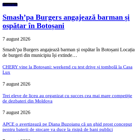
Economic
Smash’pa Burgers angajează barman și
ospătar în Botoșani
7 august 2026
Smash’pa Burgers angajează barman și ospătar în Botoșani Locația
de burgeri din municipiu își extinde…
CHERY vine la Botoșani: weekend cu test drive și tombolă la Casa
Lux
7 august 2026
Trei eleve de liceu au organizat cu succes cea mai mare competiție
de dezbateri din Moldova
7 august 2026
APCE o avertizează pe Diana Buzoianu că un ghid prost conceput
pentru baterii de stocare va duce la risipă de bani publici