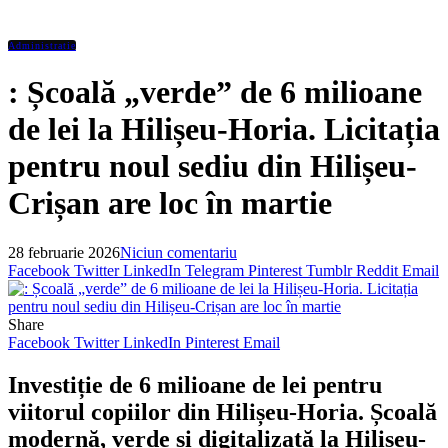
Administratie
: Școală „verde” de 6 milioane
de lei la Hilișeu-Horia. Licitația
pentru noul sediu din Hilișeu-
Crișan are loc în martie
28 februarie 2026
Niciun comentariu
Facebook
Twitter
LinkedIn
Telegram
Pinterest
Tumblr
Reddit
Email
Share
Facebook
Twitter
LinkedIn
Pinterest
Email
Investiție de 6 milioane de lei pentru
viitorul copiilor din Hilișeu-Horia. Școală
modernă, verde și digitalizată la Hilișeu-