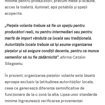
minime pentru producători, precum mese și scaune,
acces la toaletă, iluminat, apă potabilă și spații
acoperite.
„Piețele volante trebuie să fie un spațiu pentru
producători reali, nu pentru intermediari sau pentru
marfă de import vândută ca locală sau tradițională.
Autoritățile locale trebuie să își asume organizarea
piețelor și să asigure condiții decente, pentru ca munca
oamenilor să nu fie zădărnicită”
, afirmă Cătălin
Silegeanu.
În prezent, organizarea piețelor volante este lăsată
aproape exclusiv la latitudinea autorităților locale,
ceea ce generează diferențe semnificative de
funcționare de la o zonă la alta. Lipsa unor standarde
minime îngreunează verificarea provenienței