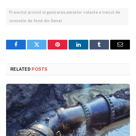
Proiectul privind organizarea piețelor volante a trecut de
comisiile de fond din Senat
Facebook
Twitter
Pinterest
LinkedIn
Tumblr
Email
RELATED
POSTS