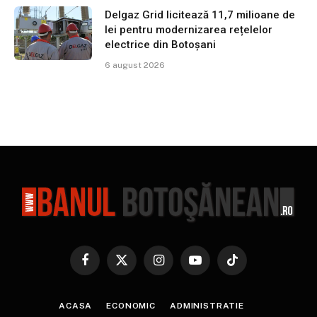
Delgaz Grid licitează 11,7 milioane de
lei pentru modernizarea rețelelor
electrice din Botoșani
6 august 2026
Facebook
X
Instagram
YouTube
TikTok
(Twitter)
ACASA
ECONOMIC
ADMINISTRATIE