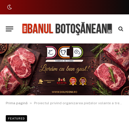
»
Prima pagină
Proiectul privind organizarea piețelor volante a trecut de comisiile de fond din Senat
FEATURED