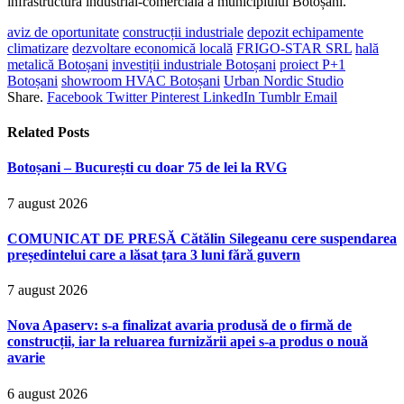
infrastructura industrial-comercială a municipiului Botoșani.
aviz de oportunitate
construcții industriale
depozit echipamente
climatizare
dezvoltare economică locală
FRIGO-STAR SRL
hală
metalică Botoșani
investiții industriale Botoșani
proiect P+1
Botoșani
showroom HVAC Botoșani
Urban Nordic Studio
Share.
Facebook
Twitter
Pinterest
LinkedIn
Tumblr
Email
Related
Posts
Botoșani – București cu doar 75 de lei la RVG
7 august 2026
COMUNICAT DE PRESĂ Cătălin Silegeanu cere suspendarea
președintelui care a lăsat țara 3 luni fără guvern
7 august 2026
Nova Apaserv: s-a finalizat avaria produsă de o firmă de
construcții, iar la reluarea furnizării apei s-a produs o nouă
avarie
6 august 2026