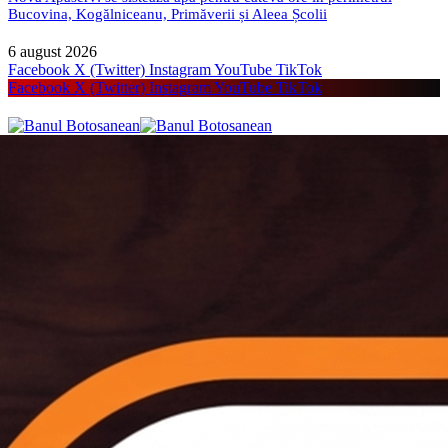
Bucovina, Kogălniceanu, Primăverii și Aleea Școlii
6 august 2026
Facebook
X (Twitter)
Instagram
YouTube
TikTok
Facebook
X (Twitter)
Instagram
YouTube
TikTok