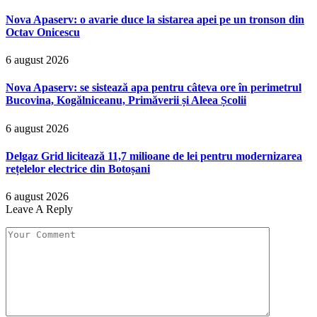
Nova Apaserv: o avarie duce la sistarea apei pe un tronson din
Octav Onicescu
6 august 2026
Nova Apaserv: se sistează apa pentru câteva ore în perimetrul
Bucovina, Kogălniceanu, Primăverii și Aleea Școlii
6 august 2026
Delgaz Grid licitează 11,7 milioane de lei pentru modernizarea
rețelelor electrice din Botoșani
6 august 2026
Leave A Reply