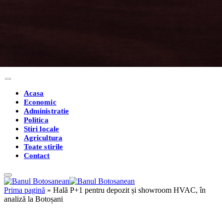
Acasa
Economic
Administratie
Politica
Stiri locale
Agricultura
Toate stirile
Contact
Prima pagină
»
Hală P+1 pentru depozit și showroom HVAC, în
analiză la Botoșani