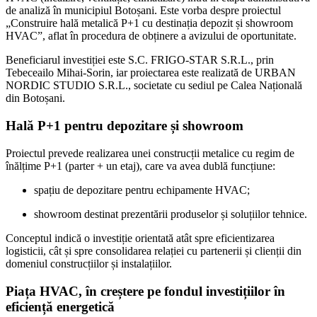
de analiză în municipiul Botoșani. Este vorba despre proiectul
„Construire hală metalică P+1 cu destinația depozit și showroom
HVAC”, aflat în procedura de obținere a avizului de oportunitate.
Beneficiarul investiției este
S.C. FRIGO-STAR S.R.L.
, prin
Tebeceailo Mihai-Sorin, iar proiectarea este realizată de
URBAN
NORDIC STUDIO S.R.L.
, societate cu sediul pe Calea Națională
din Botoșani.
Hală P+1 pentru depozitare și showroom
Proiectul prevede realizarea unei construcții metalice cu regim de
înălțime P+1 (parter + un etaj), care va avea dublă funcțiune:
spațiu de depozitare pentru echipamente HVAC;
showroom destinat prezentării produselor și soluțiilor tehnice.
Conceptul indică o investiție orientată atât spre eficientizarea
logisticii, cât și spre consolidarea relației cu partenerii și clienții din
domeniul construcțiilor și instalațiilor.
Piața HVAC, în creștere pe fondul investițiilor în
eficiență energetică