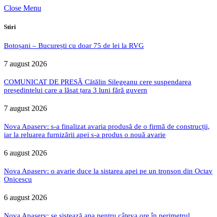
Close Menu
Stiri
Botoșani – București cu doar 75 de lei la RVG
7 august 2026
COMUNICAT DE PRESĂ Cătălin Silegeanu cere suspendarea
președintelui care a lăsat țara 3 luni fără guvern
7 august 2026
Nova Apaserv: s-a finalizat avaria produsă de o firmă de construcții,
iar la reluarea furnizării apei s-a produs o nouă avarie
6 august 2026
Nova Apaserv: o avarie duce la sistarea apei pe un tronson din Octav
Onicescu
6 august 2026
Nova Apaserv: se sistează apa pentru câteva ore în perimetrul