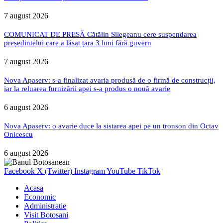
7 august 2026
COMUNICAT DE PRESĂ Cătălin Silegeanu cere suspendarea
președintelui care a lăsat țara 3 luni fără guvern
7 august 2026
Nova Apaserv: s-a finalizat avaria produsă de o firmă de construcții,
iar la reluarea furnizării apei s-a produs o nouă avarie
6 august 2026
Nova Apaserv: o avarie duce la sistarea apei pe un tronson din Octav
Onicescu
6 august 2026
Facebook
X (Twitter)
Instagram
YouTube
TikTok
Acasa
Economic
Administratie
Visit Botosani