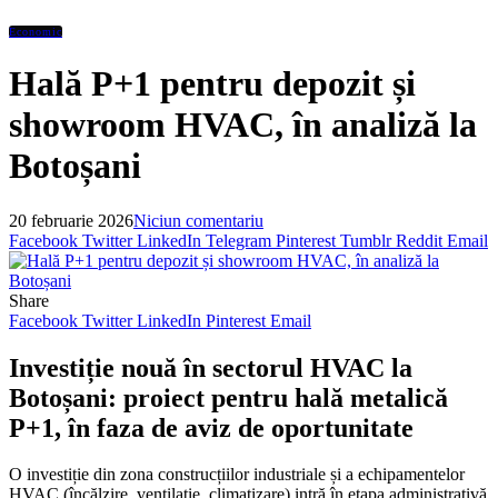
Economic
Hală P+1 pentru depozit și
showroom HVAC, în analiză la
Botoșani
20 februarie 2026
Niciun comentariu
Facebook
Twitter
LinkedIn
Telegram
Pinterest
Tumblr
Reddit
Email
Share
Facebook
Twitter
LinkedIn
Pinterest
Email
Investiție nouă în sectorul HVAC la
Botoșani: proiect pentru hală metalică
P+1, în faza de aviz de oportunitate
O investiție din zona construcțiilor industriale și a echipamentelor
HVAC (încălzire, ventilație, climatizare) intră în etapa administrativă