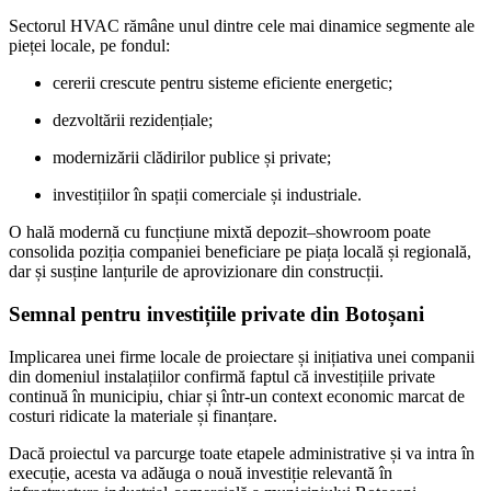
Sectorul HVAC rămâne unul dintre cele mai dinamice segmente ale
pieței locale, pe fondul:
cererii crescute pentru sisteme eficiente energetic;
dezvoltării rezidențiale;
modernizării clădirilor publice și private;
investițiilor în spații comerciale și industriale.
O hală modernă cu funcțiune mixtă depozit–showroom poate
consolida poziția companiei beneficiare pe piața locală și regională,
dar și susține lanțurile de aprovizionare din construcții.
Semnal pentru investițiile private din Botoșani
Implicarea unei firme locale de proiectare și inițiativa unei companii
din domeniul instalațiilor confirmă faptul că investițiile private
continuă în municipiu, chiar și într-un context economic marcat de
costuri ridicate la materiale și finanțare.
Dacă proiectul va parcurge toate etapele administrative și va intra în
execuție, acesta va adăuga o nouă investiție relevantă în