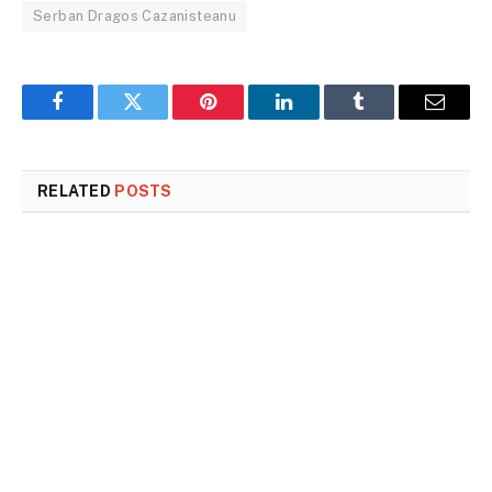
Serban Dragos Cazanisteanu
Facebook
Twitter
Pinterest
LinkedIn
Tumblr
Email
RELATED
POSTS