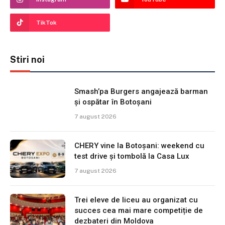
TikTok
Stiri noi
Smash’pa Burgers angajează barman
și ospătar în Botoșani
7 august 2026
CHERY vine la Botoșani: weekend cu
test drive și tombolă la Casa Lux
7 august 2026
Trei eleve de liceu au organizat cu
succes cea mai mare competiție de
dezbateri din Moldova