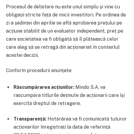
Procesul de delistare nu este unul simplu și vine cu
obligații stricte față de micii investitori. Pe ordinea de
zi a ședinței din aprilie se află aprobarea prețului pe
acțiune stabilit de un evaluator independent, preț pe
care societatea va fi obligată să îl plătească celor
care aleg să se retragă din acționariat în contextul
acestei decizii.
Conform procedurii anunțate:
Răscumpărarea acțiunilor:
Mindo S.A. va
rascumpăra titlurile deținute de acționarii care își
exercită dreptul de retragere.
Transparență:
Hotărârea va fi comunicată tuturor
acționarilor înregistrați la data de referință