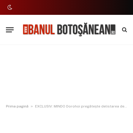
»
Prima pagină
EXCLUSIV: MINDO Dorohoi pregătește delistarea de la Bursa de Valori București