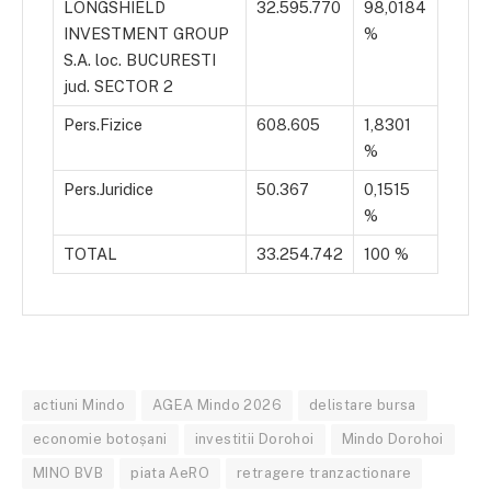
LONGSHIELD
32.595.770
98,0184
INVESTMENT GROUP
%
S.A. loc. BUCURESTI
jud. SECTOR 2
Pers.Fizice
608.605
1,8301
%
Pers.Juridice
50.367
0,1515
%
TOTAL
33.254.742
100 %
actiuni Mindo
AGEA Mindo 2026
delistare bursa
economie botoșani
investitii Dorohoi
Mindo Dorohoi
MINO BVB
piata AeRO
retragere tranzactionare