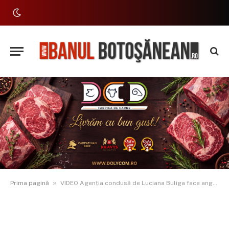
»
Prima pagină
VIDEO Agenția condusă de Luciana Buliga face angajări