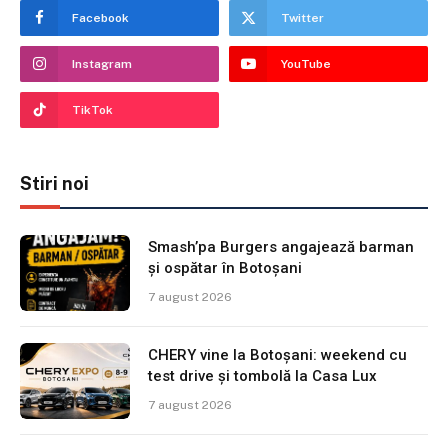
Facebook
Twitter
Instagram
YouTube
TikTok
Stiri noi
Smash’pa Burgers angajează barman
și ospătar în Botoșani
7 august 2026
CHERY vine la Botoșani: weekend cu
test drive și tombolă la Casa Lux
7 august 2026