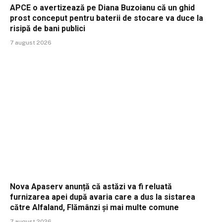
APCE o avertizează pe Diana Buzoianu că un ghid
prost conceput pentru baterii de stocare va duce la
risipă de bani publici
7 august 2026
Nova Apaserv anunță că astăzi va fi reluată
furnizarea apei după avaria care a dus la sistarea
către Alfaland, Flămânzi și mai multe comune
7 august 2026