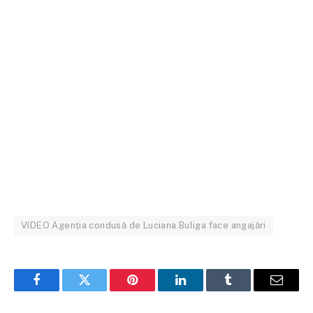
VIDEO Agenția condusă de Luciana Buliga face angajări
Facebook
Twitter
Pinterest
LinkedIn
Tumblr
Email