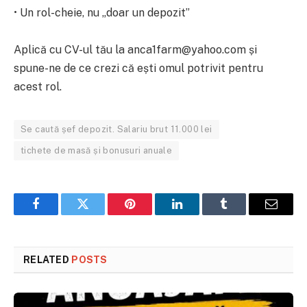
• Un rol-cheie, nu „doar un depozit”
Aplică cu CV-ul tău la anca1farm@yahoo.com și
spune-ne de ce crezi că ești omul potrivit pentru
acest rol.
Se caută șef depozit. Salariu brut 11.000 lei
tichete de masă și bonusuri anuale
Facebook
Twitter
Pinterest
LinkedIn
Tumblr
Email
RELATED
POSTS