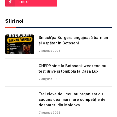
TikTok
Stiri noi
Smash’pa Burgers angajează barman
și ospătar în Botoșani
7 august 2026
CHERY vine la Botoșani: weekend cu
test drive și tombolă la Casa Lux
7 august 2026
Trei eleve de liceu au organizat cu
succes cea mai mare competiție de
dezbateri din Moldova
7 august 2026