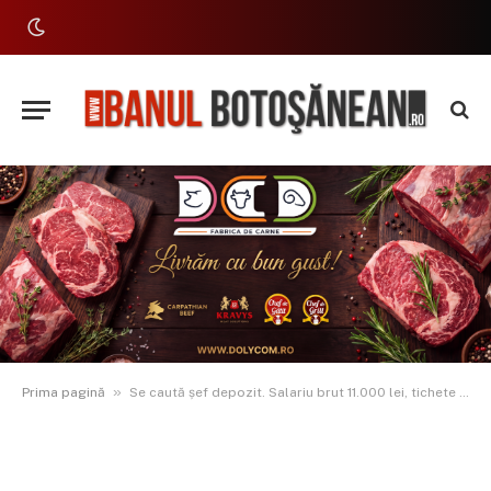
»
Prima pagină
Se caută șef depozit. Salariu brut 11.000 lei, tichete de masă și bonusuri anuale