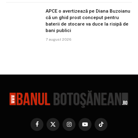
APCE o avertizează pe Diana Buzoianu
că un ghid prost conceput pentru
baterii de stocare va duce la risipă de
bani publici
7 august 2026
Facebook
X
Instagram
YouTube
TikTok
(Twitter)