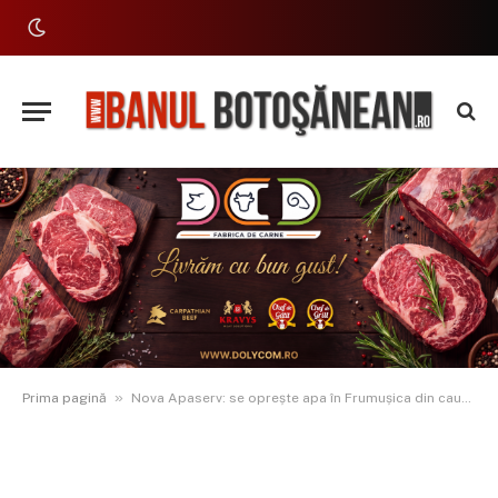
»
Prima pagină
Nova Apaserv: se oprește apa în Frumușica din cauza unei probleme tehnice