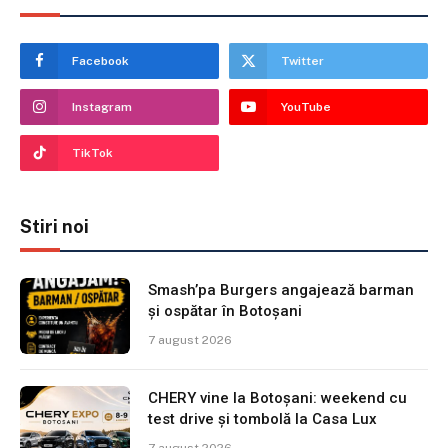
Facebook
Twitter
Instagram
YouTube
TikTok
Stiri noi
Smash’pa Burgers angajează barman
și ospătar în Botoșani
7 august 2026
CHERY vine la Botoșani: weekend cu
test drive și tombolă la Casa Lux
7 august 2026