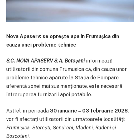
Nova Apaserv: se oprește apa în Frumușica din
cauza unei probleme tehnice
S.C. NOVA APASERV S.A. Botoșani
informează
utilizatorii din comuna Frumușica că, din cauza unor
probleme tehnice apărute la Stația de Pompare
aferentă zonei mai sus menționate, este necesară
întreruperea furnizării apei potabile.
Astfel, în perioada
30 ianuarie – 03 februarie 2026
,
vor fi afectați utilizatorii din următoarele localități:
Frumușica, Storești, Șendreni, Vlădeni, Rădeni și
Boscoteni.