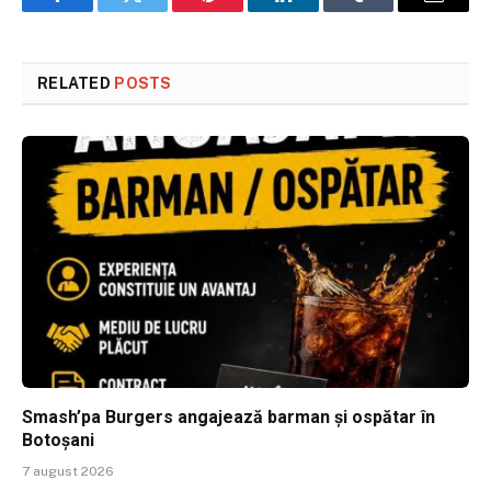
Facebook
Twitter
Pinterest
LinkedIn
Tumblr
Email
RELATED
POSTS
Smash’pa Burgers angajează barman și ospătar în
Botoșani
7 august 2026