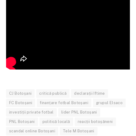
CJ Botoșani
critică publică
declarații Iftime
FC Botoșani
finanțare fotbal Botoșani
grupul Elsaco
investiții private fotbal
lider PNL Botoșani
PNL Botoșani
politică locală
reacții botoșăneni
scandal online Botoșani
Tele M Botoșani