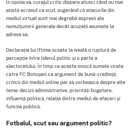
În opinia sa, curajul critic dispare atunci când nu mai
există ecranul ca scut, sugerând că atacurile din
mediul virtual sunt mai degrabă expresii ale
nemulțumirii generale decât acuzații asumate la
adresa sa.
Declarația lui Iftime scoate la iveală o ruptură de
percepție între liderul politic și o parte a
electoratului. În timp ce acesta invocă sumele virate
către FC Botoșani ca argument de bună-credință,
criticii din mediul online par să vorbească despre alte
teme: decizii administrative, priorități bugetare,
influență politică, relația dintre mediul de afaceri și
funcția publică.
Fotbalul, scut sau argument politic?