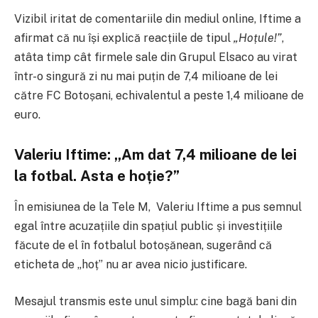
Vizibil iritat de comentariile din mediul online, Iftime a
afirmat că nu își explică reacțiile de tipul
„Hoțule!”
,
atâta timp cât firmele sale din
Grupul Elsaco
au virat
într-o singură zi nu mai puțin de 7,4 milioane de lei
către
FC Botoșani,
echivalentul a peste 1,4 milioane de
euro.
Valeriu Iftime: „Am dat 7,4 milioane de lei
la fotbal. Asta e hoție?”
În emisiunea de la Tele M, Valeriu Iftime a pus semnul
egal între acuzațiile din spațiul public și investițiile
făcute de el în fotbalul botoșănean, sugerând că
eticheta de „hoț” nu ar avea nicio justificare.
Mesajul transmis este unul simplu: cine bagă bani din