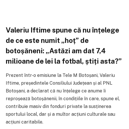
Valeriu Iftime spune că nu înțelege
de ce este numit „hoț” de
botoșăneni: „Astăzi am dat 7,4
milioane de lei la fotbal, știți asta?”
Prezent într-o emisiune la
Tele M Botoșani
,
Valeriu
Iftime
, președintele Consiliului Județean și al
PNL
Botoșani
, a declarat că nu înțelege ce anume îi
reproșează botoșănenii, în condițiile în care, spune el,
contribuie masiv din fonduri private la susținerea
sportului local, dar și a multor acțiuni culturale sau
acțiuni caritabile.