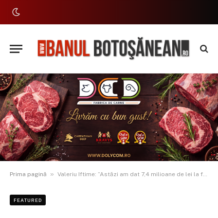
»
Prima pagină
Valeriu Iftime: ”Astăzi am dat 7,4 milioane de lei la fotbal. Asta e hoție?”
FEATURED