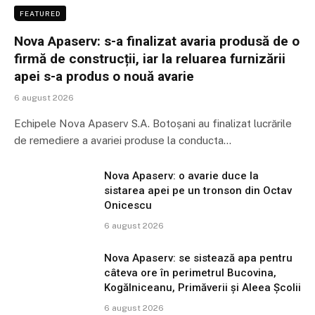
FEATURED
Nova Apaserv: s-a finalizat avaria produsă de o
firmă de construcții, iar la reluarea furnizării
apei s-a produs o nouă avarie
6 august 2026
Echipele Nova Apaserv S.A. Botoșani au finalizat lucrările
de remediere a avariei produse la conducta…
Nova Apaserv: o avarie duce la
sistarea apei pe un tronson din Octav
Onicescu
6 august 2026
Nova Apaserv: se sistează apa pentru
câteva ore în perimetrul Bucovina,
Kogălniceanu, Primăverii și Aleea Școlii
6 august 2026