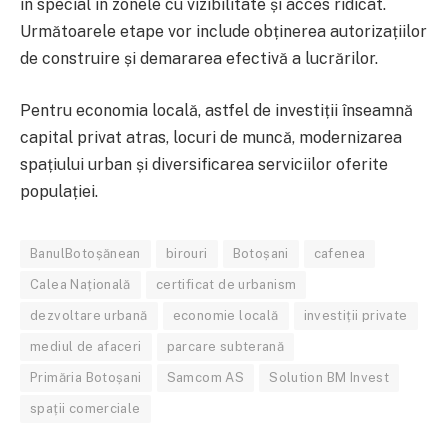
în special în zonele cu vizibilitate și acces ridicat.
Următoarele etape vor include obținerea autorizațiilor
de construire și demararea efectivă a lucrărilor.
Pentru economia locală, astfel de investiții înseamnă
capital privat atras, locuri de muncă, modernizarea
spațiului urban și diversificarea serviciilor oferite
populației.
BanulBotoșănean
birouri
Botoșani
cafenea
Calea Națională
certificat de urbanism
dezvoltare urbană
economie locală
investiții private
mediul de afaceri
parcare subterană
Primăria Botoșani
Samcom AS
Solution BM Invest
spații comerciale