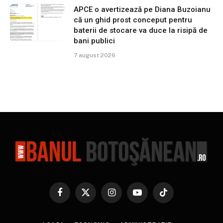
APCE o avertizează pe Diana Buzoianu
că un ghid prost conceput pentru
baterii de stocare va duce la risipă de
bani publici
7 august 2026
Facebook
X
Instagram
YouTube
TikTok
(Twitter)