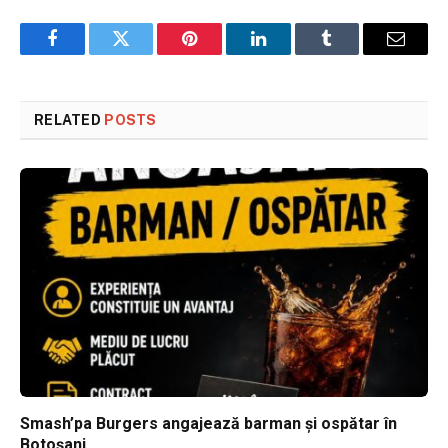
Facebook
Twitter
Pinterest
LinkedIn
Tumblr
Email
RELATED
POSTS
Smash’pa Burgers angajează barman și ospătar în
Botoșani