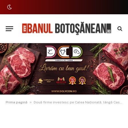
»
Prima pagină
Două firme investesc pe Calea Națională, lângă Casa Lux: spații comerciale, birouri și cafenea