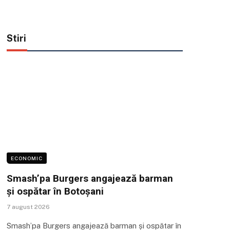
Stiri
ECONOMIC
Smash’pa Burgers angajează barman
și ospătar în Botoșani
7 august 2026
Smash’pa Burgers angajează barman și ospătar în