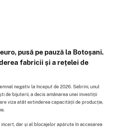
 euro, pusă pe pauză la Botoșani.
rea fabricii și a rețelei de
emnal negativ la început de 2026.
Sabrini
, unul
 de bijuterii, a decis amânarea unei investiții
care viza atât extinderea capacității de producție,
ne.
incert, dar și al blocajelor apărute în accesarea