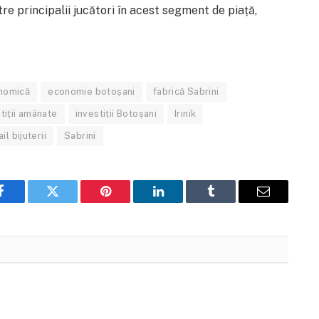
tre principalii jucători în acest segment de piață,
nomică
economie botoșani
fabrică Sabrini
tiții amânate
investiții Botoșani
Irinik
ail bijuterii
Sabrini
Facebook
Twitter
Pinterest
LinkedIn
Tumblr
Email