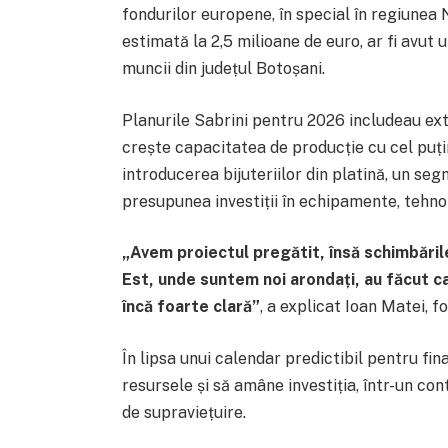
fondurilor europene, în special în regiunea 
estimată la 2,5 milioane de euro, ar fi avut 
muncii din județul Botoșani.
Planurile Sabrini pentru 2026 includeau exti
crește capacitatea de producție cu cel puțin
introducerea bijuteriilor din platină, un se
presupunea investiții în echipamente, tehno
„Avem proiectul pregătit, însă schimbările
Est, unde suntem noi arondați, au făcut ca
încă foarte clară”
, a explicat
Ioan Matei
, f
În lipsa unui calendar predictibil pentru fi
resursele și să amâne investiția, într-un co
de supraviețuire.