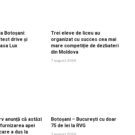
a Botoșani:
Trei eleve de liceu au
est drive și
organizat cu succes cea mai
Casa Lux
mare competiție de dezbateri
din Moldova
7 august 2026
v anunță că astăzi
Botoșani – București cu doar
ă furnizarea apei
75 de lei la RVG
care a dus la
7 august 2026