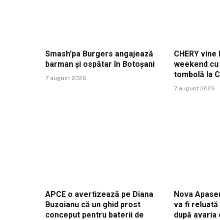
Smash’pa Burgers angajează
CHERY vine l
barman și ospătar în Botoșani
weekend cu t
tombolă la 
7 august 2026
7 august 2026
APCE o avertizează pe Diana
Nova Apaser
Buzoianu că un ghid prost
va fi reluat
conceput pentru baterii de
după avaria 