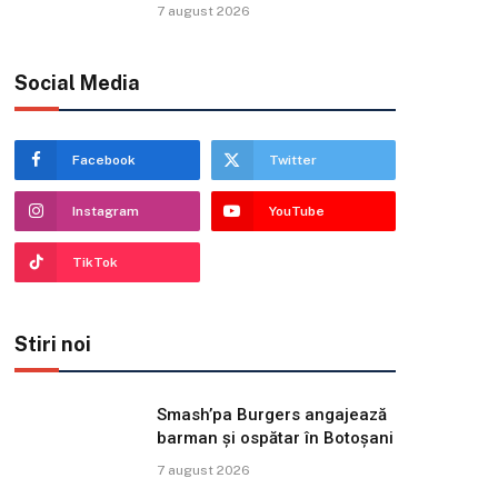
7 august 2026
Social Media
Facebook
Twitter
Instagram
YouTube
TikTok
Stiri noi
Smash’pa Burgers angajează
barman și ospătar în Botoșani
7 august 2026