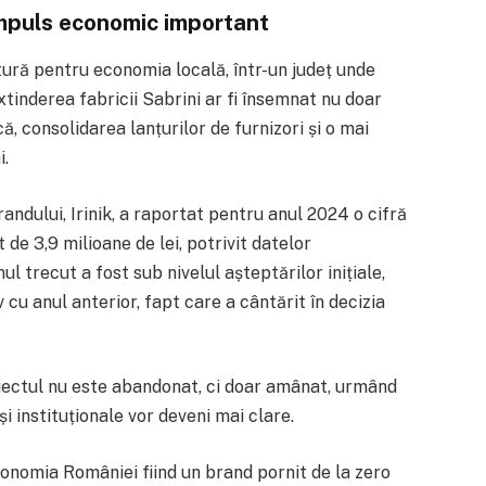
impuls economic important
ură pentru economia locală, într-un județ unde
xtinderea fabricii Sabrini ar fi însemnat nu doar
ă, consolidarea lanțurilor de furnizori și o mai
i.
randului,
Irinik
, a raportat pentru anul 2024 o cifră
t de 3,9 milioane de lei, potrivit datelor
ul trecut a fost sub nivelul așteptărilor inițiale,
cu anul anterior, fapt care a cântărit în decizia
iectul nu este abandonat, ci doar amânat, urmând
și instituționale vor deveni mai clare.
onomia României fiind un brand pornit de la zero