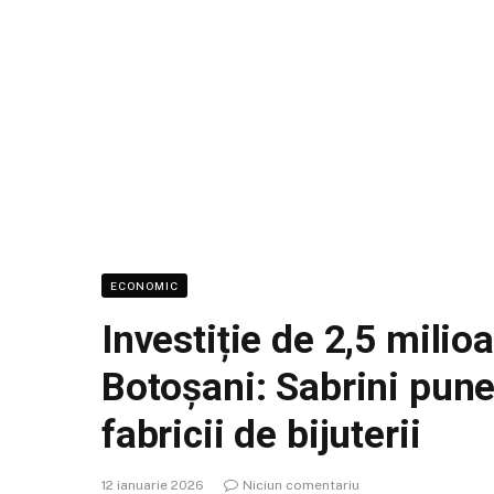
ECONOMIC
Investiție de 2,5 milio
Botoșani: Sabrini pun
fabricii de bijuterii
12 ianuarie 2026
Niciun comentariu