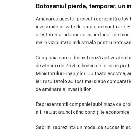
Botoșaniul pierde, temporar, un 
Amânarea acestui proiect reprezintă o lovit
investițiile private de amploare sunt rare. E
creșterea producției, ci și noi locuri de munc
mare vizibilitate industrială pentru Botoșan
Compania care administrează activitatea b
de afaceri de 75,8 milioane de lei și un profi
Ministerului Finanțelor. Cu toate acestea, an
iar rezultatele au fost mai slabe comparativ 
de amânare a investițiilor.
Reprezentanții companiei subliniază că pro
a fi reluat atunci când condițiile economice 
Sabrini reprezintă un model de succes în ec