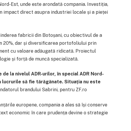
Nord-Est, unde este arondată compania. Investiția,
un impact direct asupra industriei locale și a pieței
nderea fabricii din Botoșani, cu obiectivul de a
 20%, dar și diversificarea portofoliului prin
gment cu valoare adăugată ridicată. Proiectul
logie și forță de muncă specializată.
 de la nivelul ADR-urilor, în special ADR Nord-
 lucrurile să fie tărăgănate. Situația nu este
ondatorul brandului Sabrini, pentru ZF.ro
nanțările europene, compania a ales să își conserve
ntext economic în care prudența devine o strategie