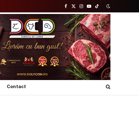
Facebook
X
Instagram
YouTube
TikTok
(Twitter)
Contact