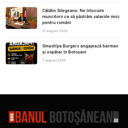
Cătălin Silegeanu: Ne înlocuim
muncitorii ca să păstrăm salariile mici
pentru români
10 august 2026
Smash’pa Burgers angajează barman
și ospătar în Botoșani
7 august 2026