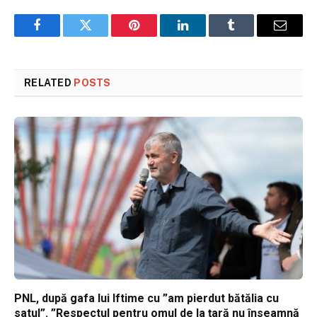
Facebook
Twitter
Pinterest
LinkedIn
Tumblr
Email
RELATED
POSTS
PNL, după gafa lui Iftime cu ”am pierdut bătălia cu
satul”. ”Respectul pentru omul de la țară nu înseamnă