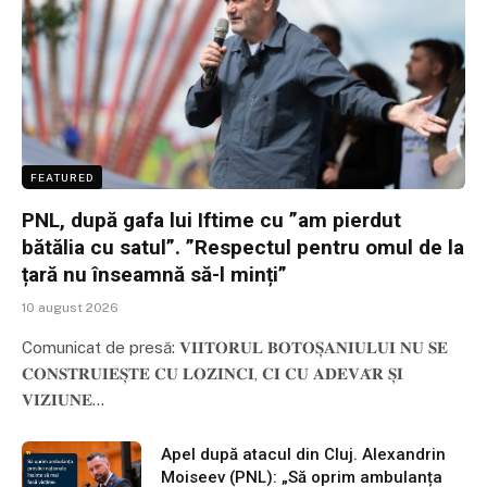
FEATURED
PNL, după gafa lui Iftime cu ”am pierdut
bătălia cu satul”. ”Respectul pentru omul de la
țară nu înseamnă să-l minți”
10 august 2026
Comunicat de presă: 𝐕𝐈𝐈𝐓𝐎𝐑𝐔𝐋 𝐁𝐎𝐓𝐎𝐒̦𝐀𝐍𝐈𝐔𝐋𝐔𝐈 𝐍𝐔 𝐒𝐄
𝐂𝐎𝐍𝐒𝐓𝐑𝐔𝐈𝐄𝐒̦𝐓𝐄 𝐂𝐔 𝐋𝐎𝐙𝐈𝐍𝐂𝐈, 𝐂𝐈 𝐂𝐔 𝐀𝐃𝐄𝐕𝐀̆𝐑 𝐒̦𝐈
𝐕𝐈𝐙𝐈𝐔𝐍𝐄…
Apel după atacul din Cluj. Alexandrin
Moiseev (PNL): „Să oprim ambulanța