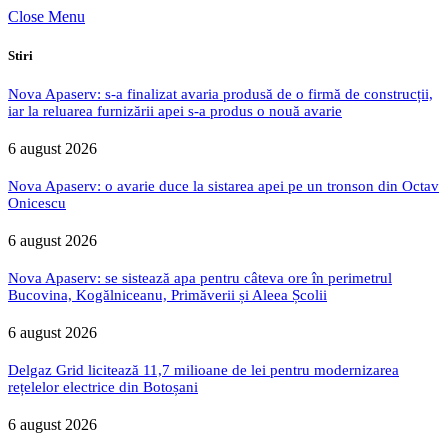
Close Menu
Stiri
Nova Apaserv: s-a finalizat avaria produsă de o firmă de construcții,
iar la reluarea furnizării apei s-a produs o nouă avarie
6 august 2026
Nova Apaserv: o avarie duce la sistarea apei pe un tronson din Octav
Onicescu
6 august 2026
Nova Apaserv: se sistează apa pentru câteva ore în perimetrul
Bucovina, Kogălniceanu, Primăverii și Aleea Școlii
6 august 2026
Delgaz Grid licitează 11,7 milioane de lei pentru modernizarea
rețelelor electrice din Botoșani
6 august 2026