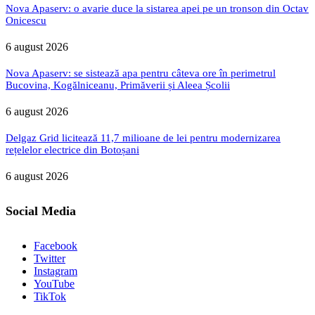
Nova Apaserv: o avarie duce la sistarea apei pe un tronson din Octav
Onicescu
6 august 2026
Nova Apaserv: se sistează apa pentru câteva ore în perimetrul
Bucovina, Kogălniceanu, Primăverii și Aleea Școlii
6 august 2026
Delgaz Grid licitează 11,7 milioane de lei pentru modernizarea
rețelelor electrice din Botoșani
6 august 2026
Social Media
Facebook
Twitter
Instagram
YouTube
TikTok