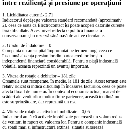
între reziliență și presiune pe operațiuni
1. Lichiditatea curentă- 2,71
Indicatorul depășește valoarea standard recomandată (aproximativ
2), ceea ce arată că Electrocontact își poate acoperi datoriile curente
fără dificultate. Acest nivel reflectă o politică financiară
conservatoare și o rezervă sănătoasă de active circulante.
2. Gradul de îndatorare – 0
Compania nu are capital împrumutat pe termen lung, ceea ce
înseamnă absența presiunilor din partea creditorilor și o
independență financiară considerabilă. Pentru o piață industrială
volatilă, aceasta reprezintă un avantaj important.
3. Viteza de rotație a debitelor – 181 zile
Creanțele sunt recuperate, în medie, la 181 de zile. Acest termen este
relativ ridicat și indică dificultăți în încasarea facturilor, ceea ce poate
afecta fluxul de numerar. În contextul economic actual, marcat de
scăderi ale veniturilor multor firme partenere, această tendință nu
este surprinzătoare, dar reprezintă un risc.
4. Viteza de rotație a activelor imobilizate – 0,05
Indicatorul arată că activele imobilizate generează un volum redus
de venituri în raport cu valoarea lor. Pentru o companie industrială
cu spații mari și infrastructură extinsă, situația sugerează