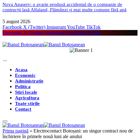
Nova Apaserv: o avarie produsă accidental de o companie de
contrucții lasă Alfaland, Flămânzi și mai multe comune fără apă
5 august 2026
Facebook
X (Twitter)
Instagram
YouTube
TikTok
Facebook
X (Twitter)
Instagram
YouTube
TikTok
Acasa
Economic
Administratie
Politica
Stiri locale
Agricultura
Toate stirile
Contact
Prima pagină
»
Electrocontact Botoșani: un singur contract nou de
închiriere în primele nouă luni ale anului