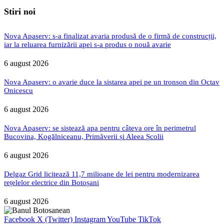
Stiri noi
Nova Apaserv: s-a finalizat avaria produsă de o firmă de construcții,
iar la reluarea furnizării apei s-a produs o nouă avarie
6 august 2026
Nova Apaserv: o avarie duce la sistarea apei pe un tronson din Octav
Onicescu
6 august 2026
Nova Apaserv: se sistează apa pentru câteva ore în perimetrul
Bucovina, Kogălniceanu, Primăverii și Aleea Școlii
6 august 2026
Delgaz Grid licitează 11,7 milioane de lei pentru modernizarea
rețelelor electrice din Botoșani
6 august 2026
Facebook
X (Twitter)
Instagram
YouTube
TikTok