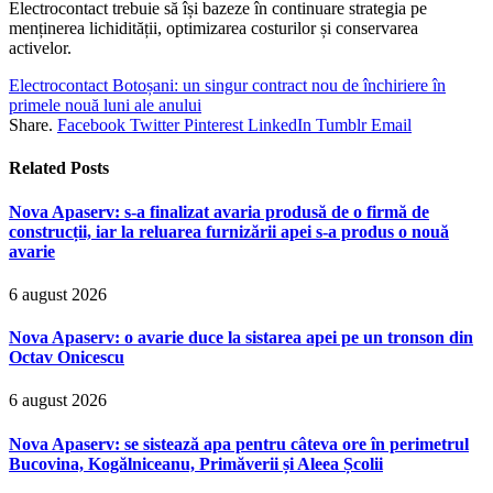
Electrocontact trebuie să își bazeze în continuare strategia pe
menținerea lichidității, optimizarea costurilor și conservarea
activelor.
Electrocontact Botoșani: un singur contract nou de închiriere în
primele nouă luni ale anului
Share.
Facebook
Twitter
Pinterest
LinkedIn
Tumblr
Email
Related
Posts
Nova Apaserv: s-a finalizat avaria produsă de o firmă de
construcții, iar la reluarea furnizării apei s-a produs o nouă
avarie
6 august 2026
Nova Apaserv: o avarie duce la sistarea apei pe un tronson din
Octav Onicescu
6 august 2026
Nova Apaserv: se sistează apa pentru câteva ore în perimetrul
Bucovina, Kogălniceanu, Primăverii și Aleea Școlii