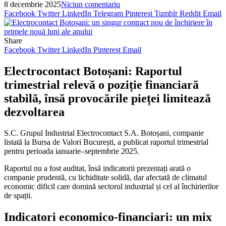
8 decembrie 2025
Niciun comentariu
Facebook
Twitter
LinkedIn
Telegram
Pinterest
Tumblr
Reddit
Email
Share
Facebook
Twitter
LinkedIn
Pinterest
Email
Electrocontact Botoșani: Raportul
trimestrial relevă o poziție financiară
stabilă, însă provocările pieței limitează
dezvoltarea
S.C. Grupul Industrial Electrocontact S.A. Botoșani, companie
listată la Bursa de Valori București, a publicat raportul trimestrial
pentru perioada ianuarie–septembrie 2025.
Raportul nu a fost auditat, însă indicatorii prezentați arată o
companie prudentă, cu lichiditate solidă, dar afectată de climatul
economic dificil care domină sectorul industrial și cel al închirierilor
de spații.
Indicatori economico-financiari: un mix