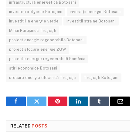
infrastructură energetică Botoșani
investiții belgiene Botoșani
investiții energie Botoșani
investiții în energie verde
investiții străine Botoșani
Mihai Purușniuc Trușești
proiect energie regenerabilă Botoșani
proiect stocare energie 2GW
proiecte energie regenerabilă România
știri economice Botoșani
stocare energie electrică Trușești
Trușești Botoșani
Facebook
Twitter
Pinterest
LinkedIn
Tumblr
Email
RELATED
POSTS