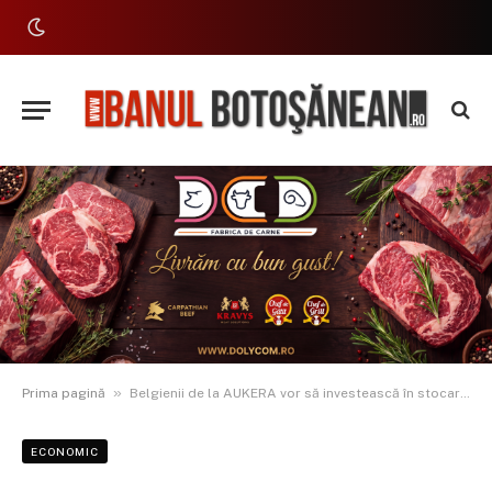
»
Prima pagină
Belgienii de la AUKERA vor să investească în stocare de energie electrică în Trușești, Botoșani
ECONOMIC