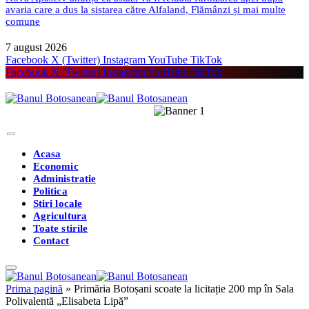
avaria care a dus la sistarea către Alfaland, Flămânzi și mai multe
comune
7 august 2026
Facebook
X (Twitter)
Instagram
YouTube
TikTok
Facebook
X (Twitter)
Instagram
YouTube
TikTok
Acasa
Economic
Administratie
Politica
Stiri locale
Agricultura
Toate stirile
Contact
Prima pagină
»
Primăria Botoșani scoate la licitație 200 mp în Sala
Polivalentă „Elisabeta Lipă”