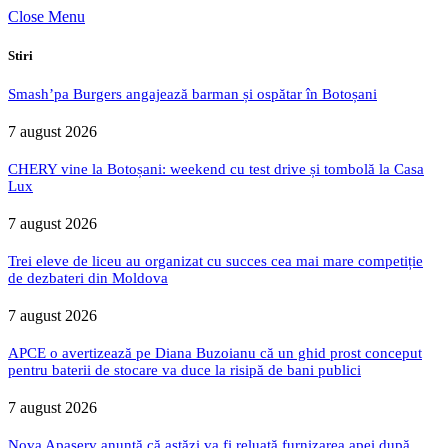
Close Menu
Stiri
Smash’pa Burgers angajează barman și ospătar în Botoșani
7 august 2026
CHERY vine la Botoșani: weekend cu test drive și tombolă la Casa
Lux
7 august 2026
Trei eleve de liceu au organizat cu succes cea mai mare competiție
de dezbateri din Moldova
7 august 2026
APCE o avertizează pe Diana Buzoianu că un ghid prost conceput
pentru baterii de stocare va duce la risipă de bani publici
7 august 2026
Nova Apaserv anunță că astăzi va fi reluată furnizarea apei după