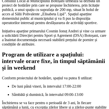
Consiliul Local al Municipiului Botoșani urmează să dezbată un
proiect de hotărâre prin care se propune închirierea, prin licitație
publică, a unui spațiu cu suprafața de 200 mp, situat în holul de
acces al Sălii Polivalente „Elisabeta Lipă”. Spațiul aparține
domeniului public al municipiului și va fi pus la dispoziția
operatorilor interesați pentru desfășurarea de activități sportive.
Inițiativa aparține primarului Cosmin Ionuț Andrei și vine ca urmare
a solicitării Direcției pentru Sport și Agrement (DSA) Botoșani, care
a înaintat documentația necesară stabilirii prețului de pornire și
condițiile de atribuire.
Program de utilizare a spațiului:
intervale orare fixe, în timpul săptămânii
și în weekend
Conform proiectului de hotărâre, spațiul va putea fi utilizat:
De luni până vineri, în intervalul 17:00-22:00
Sâmbătă și duminică, în intervalul 09:00-13:00
Închirierea se va face pentru o perioadă de 3 ani, în fiecare
săptămână a lunii, cu excepția zilelor libere și a zilelor-punte stabilite