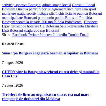
activități sportive Botoșani
administrație locală
Consiliul Local
Botoșani
Direcția pentru Sport și Agrement
închiriere sală sport
închiriere spațiu sportiv
licitație plic închis
licitație publică Botoșani
municipalitate Botoșani
patrimoniu public Botoșani
Primăria
Botoșani scoate la licitație 200 mp în Sala Polivalentă „Elisabeta
Lipă”
proiect de hotărâre CL Botoșani
Sala Polivalentă Elisabeta
Lipă Botoșani
spațiu 200 mp Botoșani
Share.
Facebook
Twitter
Pinterest
LinkedIn
Tumblr
Email
Related
Posts
Smash’pa Burgers angajează barman și ospătar în Botoșani
7 august 2026
CHERY vine la Botoșani: weekend cu test drive și tombolă la
Casa Lux
7 august 2026
Trei eleve de liceu au organizat cu succes cea mai mare
competiție de dezbateri din Moldova