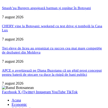
Smash’pa Burgers angajează barman și ospătar în Botoșani
7 august 2026
CHERY vine la Botoșani: weekend cu test drive și tombolă la Casa
Lux
7 august 2026
Trei eleve de liceu au organizat cu succes cea mai mare competiție
de dezbateri din Moldova
7 august 2026
APCE o avertizează pe Diana Buzoianu că un ghid prost conceput
pentru baterii de stocare va duce la risipă de bani publici
7 august 2026
Facebook
X (Twitter)
Instagram
YouTube
TikTok
Acasa
Economic