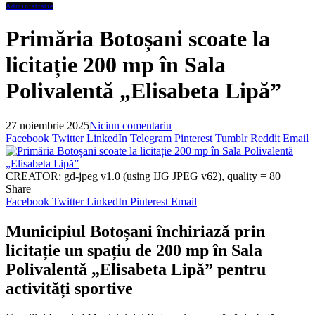
Administratie
Primăria Botoșani scoate la
licitație 200 mp în Sala
Polivalentă „Elisabeta Lipă”
27 noiembrie 2025
Niciun comentariu
Facebook
Twitter
LinkedIn
Telegram
Pinterest
Tumblr
Reddit
Email
CREATOR: gd-jpeg v1.0 (using IJG JPEG v62), quality = 80
Share
Facebook
Twitter
LinkedIn
Pinterest
Email
Municipiul Botoșani închiriază prin
licitație un spațiu de 200 mp în Sala
Polivalentă „Elisabeta Lipă” pentru
activități sportive