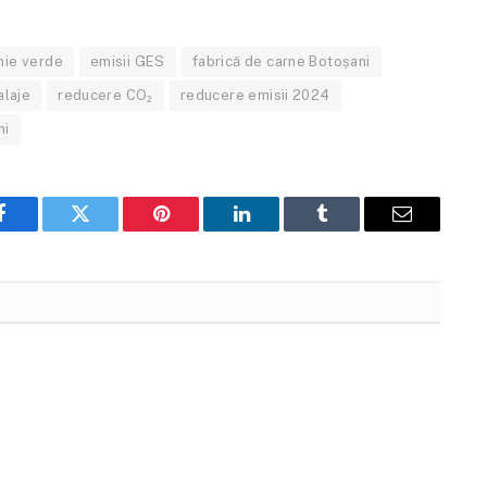
ie verde
emisii GES
fabrică de carne Botoșani
alaje
reducere CO₂
reducere emisii 2024
ni
Facebook
Twitter
Pinterest
LinkedIn
Tumblr
Email