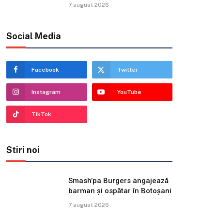
7 august 2026
Social Media
Facebook
Twitter
Instagram
YouTube
TikTok
Stiri noi
Smash’pa Burgers angajează
barman și ospătar în Botoșani
7 august 2026