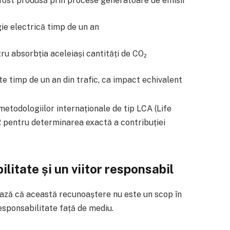
fost produsă prin procese generatoare de emisii
ie electrică timp de un an
ru absorbția aceleiași cantități de CO₂
e timp de un an din trafic, ca impact echivalent
etodologiilor internaționale de tip LCA (Life
R pentru determinarea exactă a contribuției
itate și un viitor responsabil
iază că această recunoaștere nu este un scop în
responsabilitate față de mediu.