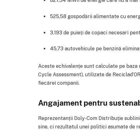
827,34 MWh de energie care nu a mai 
525,58 gospodării alimentate cu energ
3.193 de puieți de copaci necesari pent
45,73 autovehicule pe benzină eliminat
Aceste echivalențe sunt calculate pe baza m
Cycle Assessment), utilizate de Reciclad’O
fiecărei companii.
Angajament pentru sustenabil
Reprezentanții Doly-Com Distribuție sublin
sine, ci rezultatul unei politici asumate de 