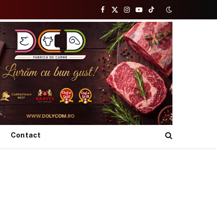
Facebook
X
Instagram
YouTube
TikTok
(Twitter)
Contact