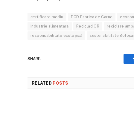
certificare mediu
DCD Fabrica de Carne
econom
industrie alimentară
Reciclad’OR
reciclare amb
responsabilitate ecologică
sustenabilitate Botoșa
SHARE.
RELATED
POSTS