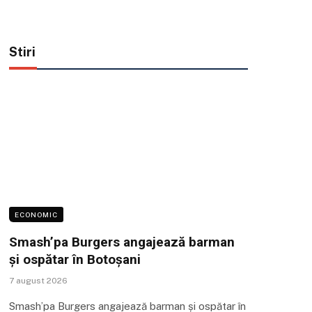
Stiri
ECONOMIC
Smash’pa Burgers angajează barman
și ospătar în Botoșani
7 august 2026
Smash’pa Burgers angajează barman și ospătar în