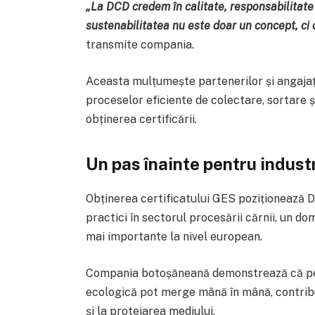
„La DCD credem în calitate, responsabilitate 
sustenabilitatea nu este doar un concept, ci o
transmite compania.
Aceasta mulțumește partenerilor și angajaț
proceselor eficiente de colectare, sortare ș
obținerea certificării.
Un pas înainte pentru indust
Obținerea certificatului GES poziționează
practici în sectorul procesării cărnii, un d
mai importante la nivel european.
Compania botoșăneană demonstrează că per
ecologică pot merge mână în mână, contribu
și la protejarea mediului.