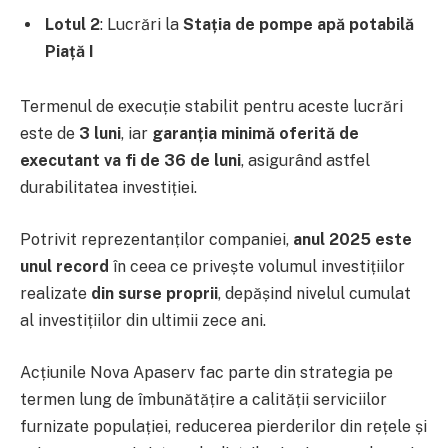
Lotul 2
: Lucrări la
Stația de pompe apă potabilă
Piață I
Termenul de execuție stabilit pentru aceste lucrări
este de
3 luni
, iar
garanția minimă oferită de
executant va fi de 36 de luni
, asigurând astfel
durabilitatea investiției.
Potrivit reprezentanților companiei,
anul 2025 este
unul record
în ceea ce privește volumul investițiilor
realizate
din surse proprii
, depășind nivelul cumulat
al investițiilor din ultimii zece ani.
Acțiunile Nova Apaserv fac parte din strategia pe
termen lung de îmbunătățire a calității serviciilor
furnizate populației, reducerea pierderilor din rețele și