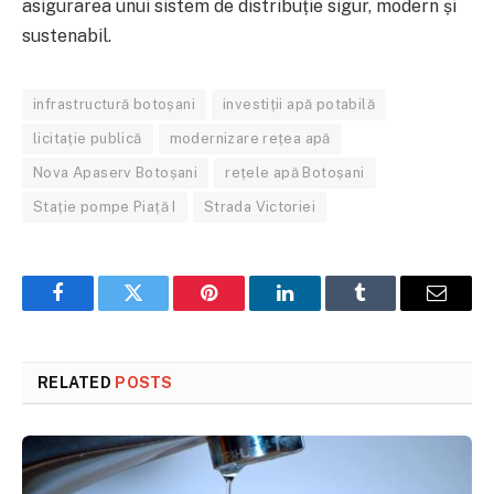
asigurarea unui sistem de distribuție sigur, modern și
sustenabil.
infrastructură botoșani
investiții apă potabilă
licitație publică
modernizare rețea apă
Nova Apaserv Botoșani
rețele apă Botoșani
Stație pompe Piață I
Strada Victoriei
Facebook
Twitter
Pinterest
LinkedIn
Tumblr
Email
RELATED
POSTS