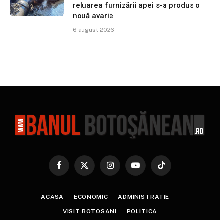
reluarea furnizării apei s-a produs o
nouă avarie
6 august 2026
Facebook
X
Instagram
YouTube
TikTok
(Twitter)
ACASA
ECONOMIC
ADMINISTRATIE
VISIT BOTOSANI
POLITICA