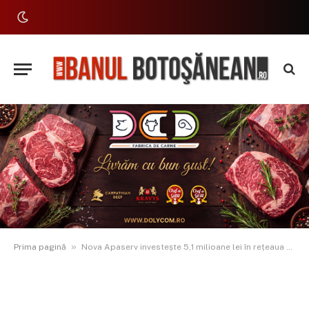
»
Prima pagină
Nova Apaserv investește 5,1 milioane lei în rețeaua de apă potabilă din municipiul Botoșani