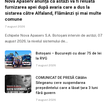
Nova Apaserv anunță că astăzi va fi reluată
furnizarea apei după avaria care a dus la
sistarea către Alfaland, Flămânzi și mai multe
comune
7 august 2026
Echipele Nova Apaserv S.A. Botoșani intervin de astăzi, 07
august 2026, la nivelul sistemului de…
Botoșani – București cu doar 75 de lei
la RVG
7 august 2026
COMUNICAT DE PRESĂ Cătălin
Silegeanu cere suspendarea
președintelui care a lăsat țara 3 luni
fără guvern
7 august 2026