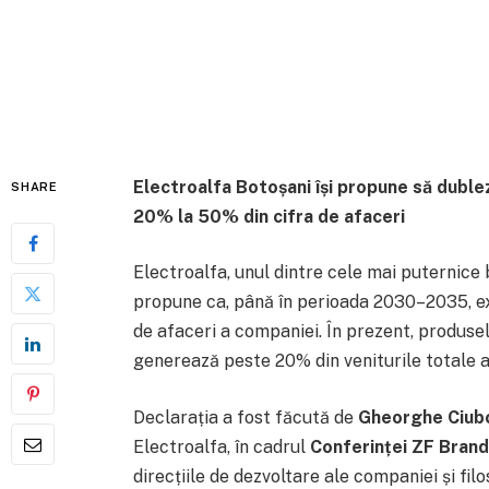
Electroalfa Botoșani își propune să duble
SHARE
20% la 50% din cifra de afaceri
Electroalfa, unul dintre cele mai puternice 
propune ca, până în perioada 2030–2035, exp
de afaceri a companiei. În prezent, produsel
generează peste 20% din veniturile totale a
Declarația a fost făcută de
Gheorghe Ciub
Electroalfa, în cadrul
Conferinței ZF Bran
direcțiile de dezvoltare ale companiei și fil