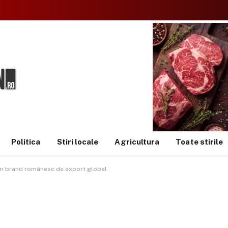
Politica
Stiri locale
Agricultura
Toate stirile
 un brand românesc de export global