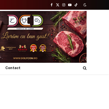
Facebook
X
Instagram
YouTube
TikTok
(Twitter)
Contact