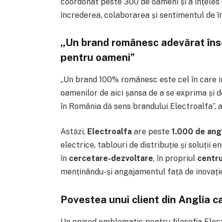
coordonat peste 300 de oameni și a înțeles 
încrederea, colaborarea și sentimentul de î
„Un brand românesc adevărat îns
pentru oameni”
„Un brand 100% românesc este cel în care inv
oamenilor de aici șansa de a se exprima și 
în România dă sens brandului Electroalfa”, 
Astăzi,
Electroalfa
are peste
1.000 de ang
electrice, tablouri de distribuție și soluții
în
cercetare-dezvoltare
, în propriul
centru
menținându-și angajamentul față de inovație 
Povestea unui client din Anglia c
Un episod emblematic pentru filosofia Elect