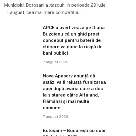
Municipiul Botoșani a găzduit, în perioada 29 iulie
– 1 august, cea mai mare competiție…
APCE o avertizează pe Diana
Buzoianu că un ghid prost
conceput pentru baterii de
stocare va duce la risipă de
bani publici
7 august 2026
Nova Apaserv anunță că
astăzi va fi reluată furnizarea
apei după avaria care a dus
la sistarea către Alfaland,
Flămânzi și mai multe
comune
7 august 2026
Botoșani – București cu doar