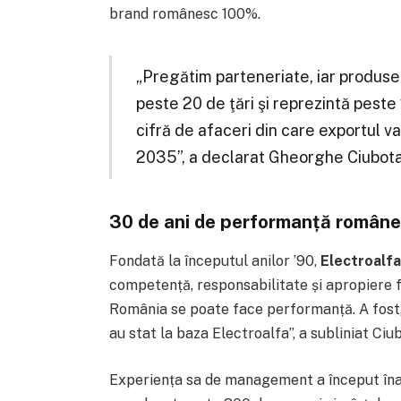
brand românesc 100%.
„Pregătim parteneriate, iar produsel
peste 20 de ţări şi reprezintă peste
cifră de afaceri din care exportul v
2035”, a declarat Gheorghe Ciubota
30 de ani de performanță românea
Fondată la începutul anilor ’90,
Electroalfa
competență, responsabilitate și apropiere f
România se poate face performanță. A fost, ș
au stat la baza Electroalfa”, a subliniat Ciu
Experiența sa de management a început înai