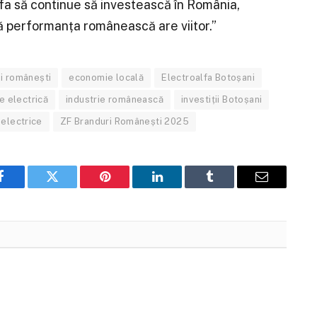
lfa să continue să investească în România,
ă performanța românească are viitor.”
i românești
economie locală
Electroalfa Botoșani
ie electrică
industrie românească
investiții Botoșani
electrice
ZF Branduri Românești 2025
Facebook
Twitter
Pinterest
LinkedIn
Tumblr
Email