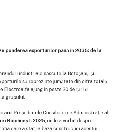
ze ponderea exporturilor până în 2035: de la
branduri industriale născute la Botoșani, își
orturile să reprezinte jumătate din cifra totală
e Electroalfa ajung în peste 20 de țări și
le grupului.
otaru
, Președintele Consiliului de Administrație al
duri Românești 2025
, unde a vorbit despre
osofia care a stat la baza construcției acestui