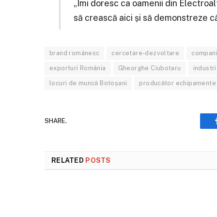
„Îmi doresc ca oamenii din Electroa
să crească aici și să demonstreze c
brand românesc
cercetare-dezvoltare
compani
exporturi România
Gheorghe Ciubotaru
industr
locuri de muncă Botoșani
producător echipamente 
SHARE.
RELATED
POSTS